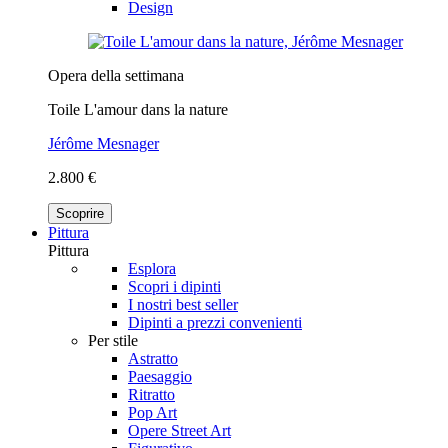
Design
Opera della settimana
Toile L'amour dans la nature
Jérôme Mesnager
2.800 €
Scoprire
Pittura
Pittura
Esplora
Scopri i dipinti
I nostri best seller
Dipinti a prezzi convenienti
Per stile
Astratto
Paesaggio
Ritratto
Pop Art
Opere Street Art