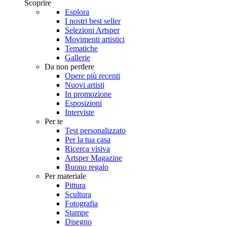
Scoprire
Esplora
I nostri best seller
Selezioni Artsper
Movimenti artistici
Tematiche
Gallerie
Da non perdere
Opere più recenti
Nuovi artisti
In promozione
Esposizioni
Interviste
Per te
Test personalizzato
Per la tua casa
Ricerca visiva
Artsper Magazine
Buono regalo
Per materiale
Pittura
Scultura
Fotografia
Stampe
Disegno