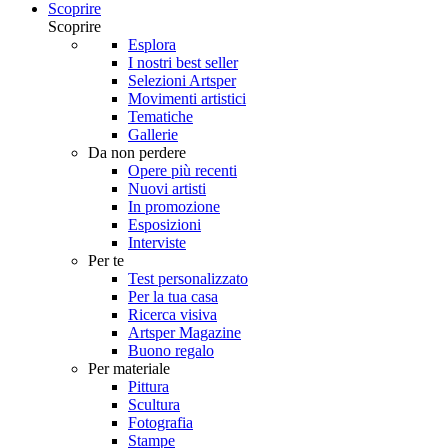
Scoprire
Scoprire
Esplora
I nostri best seller
Selezioni Artsper
Movimenti artistici
Tematiche
Gallerie
Da non perdere
Opere più recenti
Nuovi artisti
In promozione
Esposizioni
Interviste
Per te
Test personalizzato
Per la tua casa
Ricerca visiva
Artsper Magazine
Buono regalo
Per materiale
Pittura
Scultura
Fotografia
Stampe