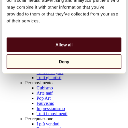
our social media, advertising and analytics partners who
Balloon Dog (Orange)
may combine it with other information that you’ve
Jeff Koons
provided to them or that they’ve collected from your use
10.000 €
of their services.
Scoprire
Artisti
Artisti
Allow all
Esplora
Tutti i pittori
Tutti gli scultori
Deny
Tutti i fotografi
Tutti i disegnatori
Tutti i designer
Tutti gli artisti
Per movimento
Cubismo
Arte naïf
Pop Art
Fauvismo
Impressionismo
Tutti i movimenti
Per reputazione
I più venduti