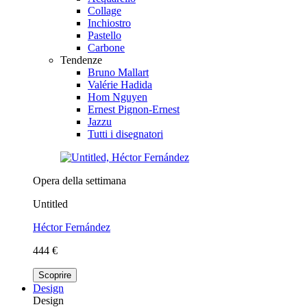
Collage
Inchiostro
Pastello
Carbone
Tendenze
Bruno Mallart
Valérie Hadida
Hom Nguyen
Ernest Pignon-Ernest
Jazzu
Tutti i disegnatori
Opera della settimana
Untitled
Héctor Fernández
444 €
Scoprire
Design
Design