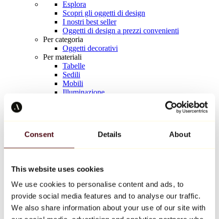
Esplora
Scopri gli oggetti di design
I nostri best seller
Oggetti di design a prezzi convenienti
Per categoria
Oggetti decorativi
Per materiali
Tabelle
Sedili
Mobili
Illuminazione
Tavola d'arte
Ceramica
Tendenze
Richard Orlinski
Consent
Details
About
Keith Haring
Jeff Koons
Yayoi Kusama
Jean-Michel Basquiat
This website uses cookies
Tutti i designer
We use cookies to personalise content and ads, to
provide social media features and to analyse our traffic.
Opera della settimana
We also share information about your use of our site with