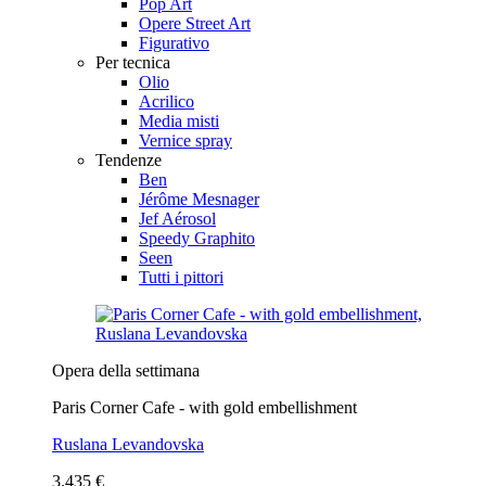
Pop Art
Opere Street Art
Figurativo
Per tecnica
Olio
Acrilico
Media misti
Vernice spray
Tendenze
Ben
Jérôme Mesnager
Jef Aérosol
Speedy Graphito
Seen
Tutti i pittori
Opera della settimana
Paris Corner Cafe - with gold embellishment
Ruslana Levandovska
3.435 €