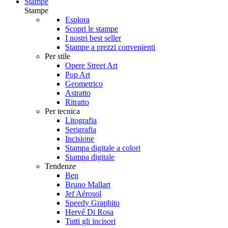
Stampe
Stampe
Esplora
Scopri le stampe
I nostri best seller
Stampe a prezzi convenienti
Per stile
Opere Street Art
Pop Art
Geometrico
Astratto
Ritratto
Per tecnica
Litografia
Serigrafia
Incisione
Stampa digitale a colori
Stampa digitale
Tendenze
Ben
Bruno Mallart
Jef Aérosol
Speedy Graphito
Hervé Di Rosa
Tutti gli incisori