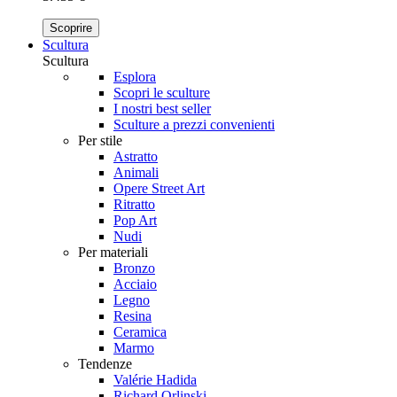
Scoprire
Scultura
Scultura
Esplora
Scopri le sculture
I nostri best seller
Sculture a prezzi convenienti
Per stile
Astratto
Animali
Opere Street Art
Ritratto
Pop Art
Nudi
Per materiali
Bronzo
Acciaio
Legno
Resina
Ceramica
Marmo
Tendenze
Valérie Hadida
Richard Orlinski