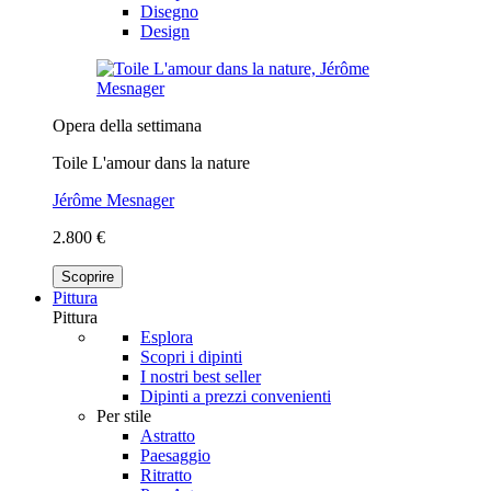
Disegno
Design
Opera della settimana
Toile L'amour dans la nature
Jérôme Mesnager
2.800 €
Scoprire
Pittura
Pittura
Esplora
Scopri i dipinti
I nostri best seller
Dipinti a prezzi convenienti
Per stile
Astratto
Paesaggio
Ritratto