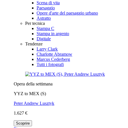
Scena di vita
Paesaggio
Opere d'arte del paesaggio urbano
Astratto
Per tecnica
Stampa C
Stampa in argento
Digitale
Tendenze
Larry Clark
Charlotte Abramow
Marcus Cederberg
Tutti i fotografi
Opera della settimana
YYZ to MEX (S)
Peter Andrew Lusztyk
1.627 €
Scoprire