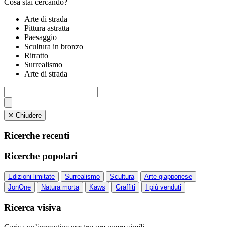
Cosa stai cercando?
Arte di strada
Pittura astratta
Paesaggio
Scultura in bronzo
Ritratto
Surrealismo
Arte di strada
✕ Chiudere
Ricerche recenti
Ricerche popolari
Edizioni limitate
Surrealismo
Scultura
Arte giapponese
JonOne
Natura morta
Kaws
Graffiti
I più venduti
Ricerca visiva