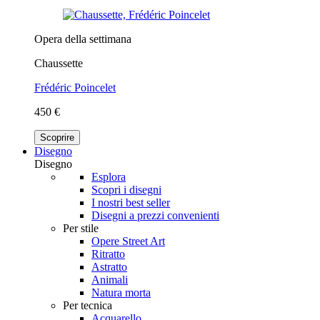
Opera della settimana
Chaussette
Frédéric Poincelet
450 €
Scoprire
Disegno
Disegno
Esplora
Scopri i disegni
I nostri best seller
Disegni a prezzi convenienti
Per stile
Opere Street Art
Ritratto
Astratto
Animali
Natura morta
Per tecnica
Acquarello