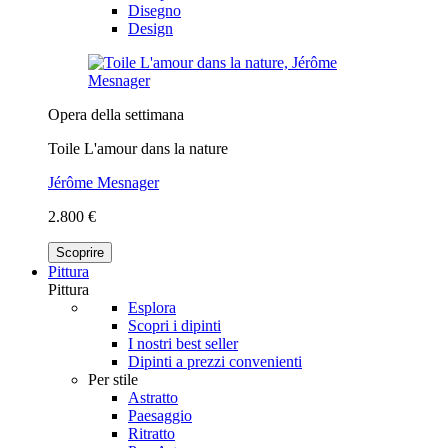
Disegno
Design
Opera della settimana
Toile L'amour dans la nature
Jérôme Mesnager
2.800 €
Scoprire
Pittura
Pittura
Esplora
Scopri i dipinti
I nostri best seller
Dipinti a prezzi convenienti
Per stile
Astratto
Paesaggio
Ritratto