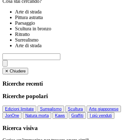
Cosa stai cercando?
Arte di strada
Pittura astratta
Paesaggio
Scultura in bronzo
Ritratto
Surrealismo
Arte di strada
✕ Chiudere
Ricerche recenti
Ricerche popolari
Edizioni limitate
Surrealismo
Scultura
Arte giapponese
JonOne
Natura morta
Kaws
Graffiti
I più venduti
Ricerca visiva