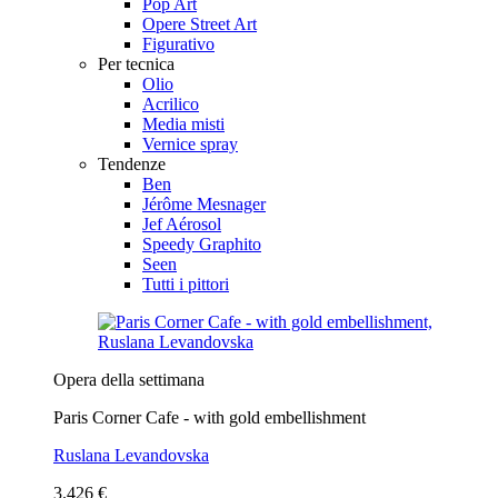
Pop Art
Opere Street Art
Figurativo
Per tecnica
Olio
Acrilico
Media misti
Vernice spray
Tendenze
Ben
Jérôme Mesnager
Jef Aérosol
Speedy Graphito
Seen
Tutti i pittori
Opera della settimana
Paris Corner Cafe - with gold embellishment
Ruslana Levandovska
3.426 €