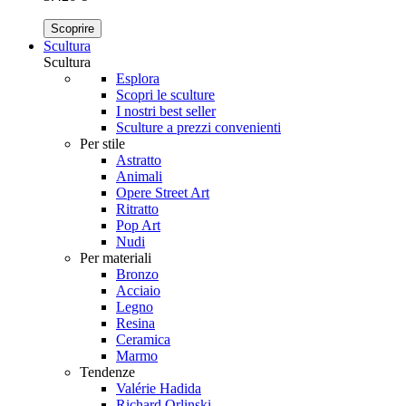
Scoprire
Scultura
Scultura
Esplora
Scopri le sculture
I nostri best seller
Sculture a prezzi convenienti
Per stile
Astratto
Animali
Opere Street Art
Ritratto
Pop Art
Nudi
Per materiali
Bronzo
Acciaio
Legno
Resina
Ceramica
Marmo
Tendenze
Valérie Hadida
Richard Orlinski