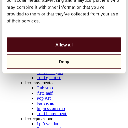
our social media, advertising and analytics partners who
Balloon Dog (Orange)
may combine it with other information that you’ve
Jeff Koons
provided to them or that they’ve collected from your use
10.000 €
of their services.
Scoprire
Artisti
Artisti
Allow all
Esplora
Tutti i pittori
Tutti gli scultori
Deny
Tutti i fotografi
Tutti i disegnatori
Tutti i designer
Tutti gli artisti
Per movimento
Cubismo
Arte naïf
Pop Art
Fauvismo
Impressionismo
Tutti i movimenti
Per reputazione
I più venduti