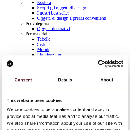
Esplora
Scopri gli oggetti di design
I nostri best seller
Oggetti di design a prezzi convenienti
Per categoria
Oggetti decorativi
Per materiali
Tabelle
Sedili
Mobili
Illuminazione
Tavola d'arte
Ceramica
Tendenze
Richard Orlinski
Consent
Details
About
Keith Haring
Jeff Koons
Yayoi Kusama
Jean-Michel Basquiat
This website uses cookies
Tutti i designer
We use cookies to personalise content and ads, to
provide social media features and to analyse our traffic.
Opera della settimana
We also share information about your use of our site with