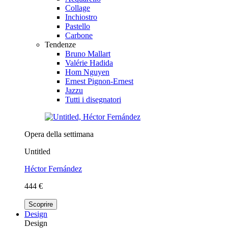
Collage
Inchiostro
Pastello
Carbone
Tendenze
Bruno Mallart
Valérie Hadida
Hom Nguyen
Ernest Pignon-Ernest
Jazzu
Tutti i disegnatori
Opera della settimana
Untitled
Héctor Fernández
444 €
Scoprire
Design
Design