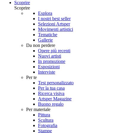
Scoprire
Scoprire
Esplora
I nostri best seller
Selezioni Artsper
Movimenti artistici
Tematiche
Gallerie
Da non perdere
Opere più recenti
Nuovi artisti
In promozione
Esposizioni
Interviste
Per te
Test personalizzato
Per la tua casa
Ricerca visiva
Artsper Magazine
Buono regalo
Per materiale
Pittura
Scultura
Fotografia
Stampe