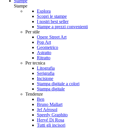
Stampe
Stampe
Esplora
Scopri le stampe
I nostri best seller
Stampe a prezzi convenienti
Per stile
Opere Street Art
Pop Art
Geometrico
Astratto
Ritratto
Per tecnica
Litografia
Serigrafia
Incisione
Stampa digitale a colori
Stampa digitale
Tendenze
Ben
Bruno Mallart
Jef Aérosol
Speedy Graphito
Hervé Di Rosa
Tutti gli incisori