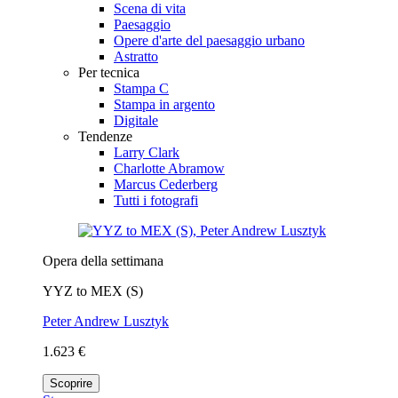
Scena di vita
Paesaggio
Opere d'arte del paesaggio urbano
Astratto
Per tecnica
Stampa C
Stampa in argento
Digitale
Tendenze
Larry Clark
Charlotte Abramow
Marcus Cederberg
Tutti i fotografi
Opera della settimana
YYZ to MEX (S)
Peter Andrew Lusztyk
1.623 €
Scoprire