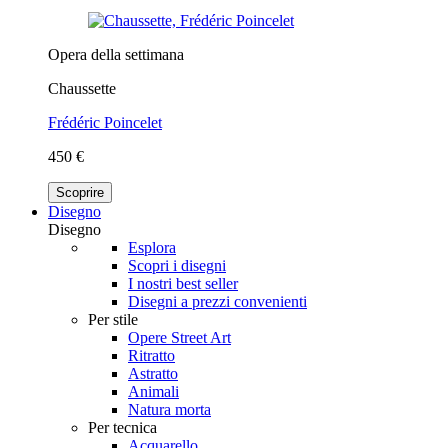
Opera della settimana
Chaussette
Frédéric Poincelet
450 €
Scoprire
Disegno
Disegno
Esplora
Scopri i disegni
I nostri best seller
Disegni a prezzi convenienti
Per stile
Opere Street Art
Ritratto
Astratto
Animali
Natura morta
Per tecnica
Acquarello