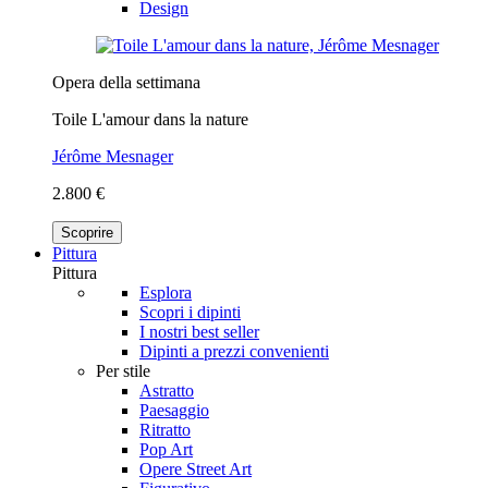
Design
Opera della settimana
Toile L'amour dans la nature
Jérôme Mesnager
2.800 €
Scoprire
Pittura
Pittura
Esplora
Scopri i dipinti
I nostri best seller
Dipinti a prezzi convenienti
Per stile
Astratto
Paesaggio
Ritratto
Pop Art
Opere Street Art