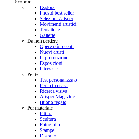
Scoprire
Esplora
I nostri best seller
Selezioni Artsper
Movimenti artistici
Tematiche
Gallerie
Da non perdere
Opere più recenti
Nuovi artisti
In promozione
Esposizioni
Interviste
Per te
Test personalizzato
Per la tua casa
Ricerca visiva
Artsper Magazine
Buono regalo
Per materiale
Pittura
Scultura
Fotografia
Stampe
Disegno