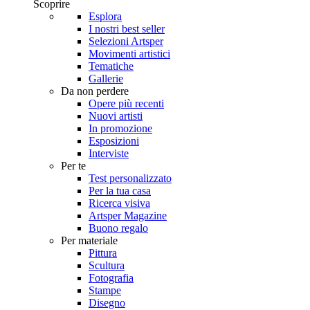
Scoprire
Esplora
I nostri best seller
Selezioni Artsper
Movimenti artistici
Tematiche
Gallerie
Da non perdere
Opere più recenti
Nuovi artisti
In promozione
Esposizioni
Interviste
Per te
Test personalizzato
Per la tua casa
Ricerca visiva
Artsper Magazine
Buono regalo
Per materiale
Pittura
Scultura
Fotografia
Stampe
Disegno