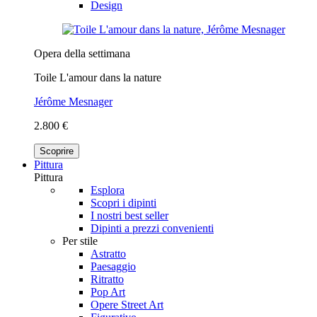
Design
Opera della settimana
Toile L'amour dans la nature
Jérôme Mesnager
2.800 €
Scoprire
Pittura
Pittura
Esplora
Scopri i dipinti
I nostri best seller
Dipinti a prezzi convenienti
Per stile
Astratto
Paesaggio
Ritratto
Pop Art
Opere Street Art