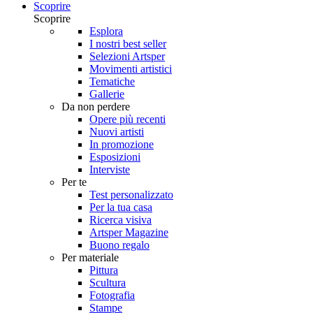
Scoprire
Scoprire
Esplora
I nostri best seller
Selezioni Artsper
Movimenti artistici
Tematiche
Gallerie
Da non perdere
Opere più recenti
Nuovi artisti
In promozione
Esposizioni
Interviste
Per te
Test personalizzato
Per la tua casa
Ricerca visiva
Artsper Magazine
Buono regalo
Per materiale
Pittura
Scultura
Fotografia
Stampe