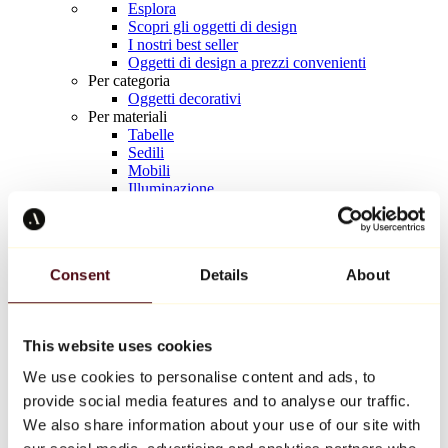
Esplora
Scopri gli oggetti di design
I nostri best seller
Oggetti di design a prezzi convenienti
Per categoria
Oggetti decorativi
Per materiali
Tabelle
Sedili
Mobili
Illuminazione
Tavola d'arte
Ceramica
Tendenze
Richard Orlinski
Consent
Details
About
Keith Haring
Jeff Koons
Yayoi Kusama
Jean-Michel Basquiat
This website uses cookies
Tutti i designer
We use cookies to personalise content and ads, to
provide social media features and to analyse our traffic.
Opera della settimana
We also share information about your use of our site with