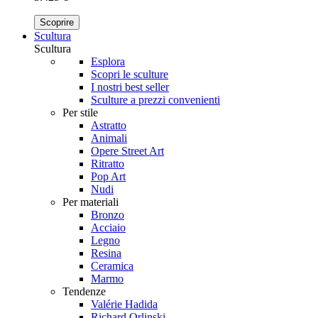
Scoprire
Scultura
Scultura
Esplora
Scopri le sculture
I nostri best seller
Sculture a prezzi convenienti
Per stile
Astratto
Animali
Opere Street Art
Ritratto
Pop Art
Nudi
Per materiali
Bronzo
Acciaio
Legno
Resina
Ceramica
Marmo
Tendenze
Valérie Hadida
Richard Orlinski