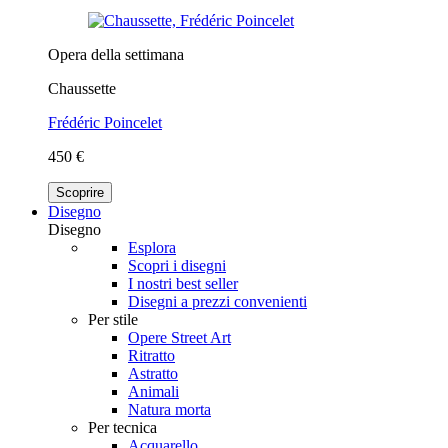
Opera della settimana
Chaussette
Frédéric Poincelet
450 €
Scoprire
Disegno
Disegno
Esplora
Scopri i disegni
I nostri best seller
Disegni a prezzi convenienti
Per stile
Opere Street Art
Ritratto
Astratto
Animali
Natura morta
Per tecnica
Acquarello