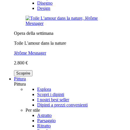
Disegno
Design
Opera della settimana
Toile L'amour dans la nature
Jérôme Mesnager
2.800 €
Scoprire
Pittura
Pittura
Esplora
Scopri i dipinti
I nostri best seller
Dipinti a prezzi convenienti
Per stile
Astratto
Paesaggio
Ritratto