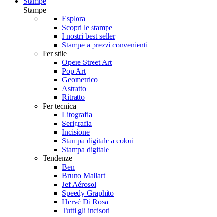
Stampe
Stampe
Esplora
Scopri le stampe
I nostri best seller
Stampe a prezzi convenienti
Per stile
Opere Street Art
Pop Art
Geometrico
Astratto
Ritratto
Per tecnica
Litografia
Serigrafia
Incisione
Stampa digitale a colori
Stampa digitale
Tendenze
Ben
Bruno Mallart
Jef Aérosol
Speedy Graphito
Hervé Di Rosa
Tutti gli incisori