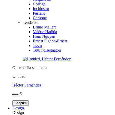
Collage
Inchiostro
Pastello
Carbone
Tendenze
Bruno Mallart
Valérie Hadida
Hom Nguyen
Ernest Pignon-Ernest
Jazzu
Tutti i disegnatori
Opera della settimana
Untitled
Héctor Fernández
444 €
Scoprire
Design
Design