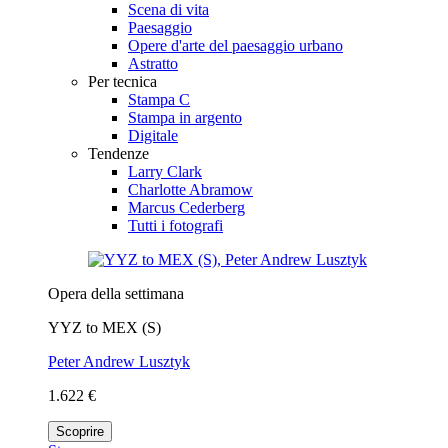
Scena di vita
Paesaggio
Opere d'arte del paesaggio urbano
Astratto
Per tecnica
Stampa C
Stampa in argento
Digitale
Tendenze
Larry Clark
Charlotte Abramow
Marcus Cederberg
Tutti i fotografi
Opera della settimana
YYZ to MEX (S)
Peter Andrew Lusztyk
1.622 €
Scoprire