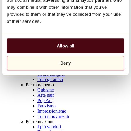
our social media, advertising and analytics partners who
Balloon Dog (Orange)
may combine it with other information that you’ve
Jeff Koons
provided to them or that they’ve collected from your use
10.000 €
of their services.
Scoprire
Artisti
Artisti
Allow all
Esplora
Tutti i pittori
Tutti gli scultori
Deny
Tutti i fotografi
Tutti i disegnatori
Tutti i designer
Tutti gli artisti
Per movimento
Cubismo
Arte naïf
Pop Art
Fauvismo
Impressionismo
Tutti i movimenti
Per reputazione
I più venduti