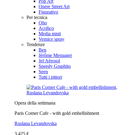
Pop Art
Opere Street Art
Figurativo
Per tecnica
Olio
Acrilico
Media misti
Vernice spray
Tendenze
Ben
Jérôme Mesnager
Jef Aérosol
Speedy Graphito
Seen
Tutti i pittori
Opera della settimana
Paris Corner Cafe - with gold embellishment
Ruslana Levandovska
3.425 €