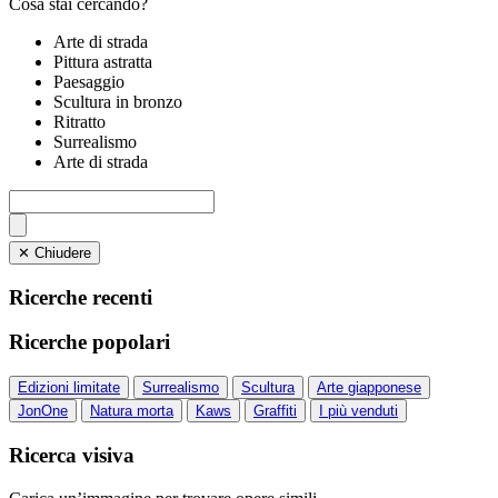
Cosa stai cercando?
Arte di strada
Pittura astratta
Paesaggio
Scultura in bronzo
Ritratto
Surrealismo
Arte di strada
✕ Chiudere
Ricerche recenti
Ricerche popolari
Edizioni limitate
Surrealismo
Scultura
Arte giapponese
JonOne
Natura morta
Kaws
Graffiti
I più venduti
Ricerca visiva