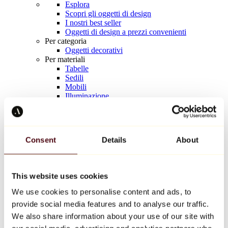
Esplora
Scopri gli oggetti di design
I nostri best seller
Oggetti di design a prezzi convenienti
Per categoria
Oggetti decorativi
Per materiali
Tabelle
Sedili
Mobili
Illuminazione
Tavola d'arte
Ceramica
Tendenze
Richard Orlinski
Consent
Details
About
Keith Haring
Jeff Koons
Yayoi Kusama
Jean-Michel Basquiat
This website uses cookies
Tutti i designer
We use cookies to personalise content and ads, to
provide social media features and to analyse our traffic.
Opera della settimana
We also share information about your use of our site with