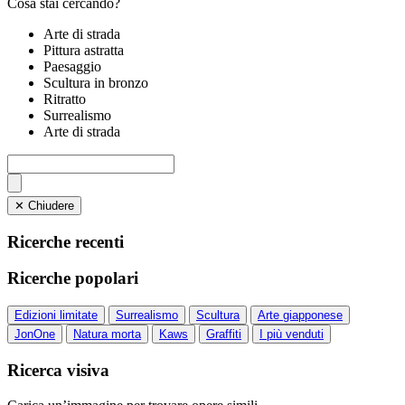
Cosa stai cercando?
Arte di strada
Pittura astratta
Paesaggio
Scultura in bronzo
Ritratto
Surrealismo
Arte di strada
✕ Chiudere
Ricerche recenti
Ricerche popolari
Edizioni limitate
Surrealismo
Scultura
Arte giapponese
JonOne
Natura morta
Kaws
Graffiti
I più venduti
Ricerca visiva