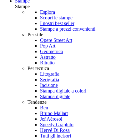
Stampe
Stampe
Esplora
Scopri le stampe
I nostri best seller
Stampe a prezzi convenienti
Per stile
Opere Street Art
Pop Art
Geometrico
Astratto
Ritratto
Per tecnica
Litografia
Serigrafia
Incisione
Stampa digitale a colori
Stampa digitale
Tendenze
Ben
Bruno Mallart
Jef Aérosol
Speedy Graphito
Hervé Di Rosa
Tutti gli incisori