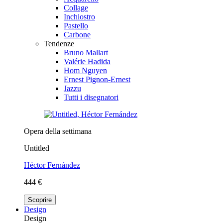
Collage
Inchiostro
Pastello
Carbone
Tendenze
Bruno Mallart
Valérie Hadida
Hom Nguyen
Ernest Pignon-Ernest
Jazzu
Tutti i disegnatori
Opera della settimana
Untitled
Héctor Fernández
444 €
Scoprire
Design
Design