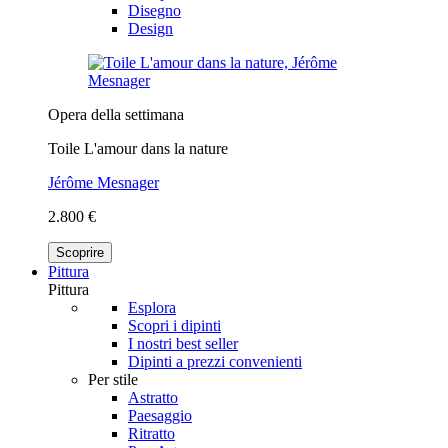
Disegno
Design
Opera della settimana
Toile L'amour dans la nature
Jérôme Mesnager
2.800 €
Scoprire
Pittura
Pittura
Esplora
Scopri i dipinti
I nostri best seller
Dipinti a prezzi convenienti
Per stile
Astratto
Paesaggio
Ritratto