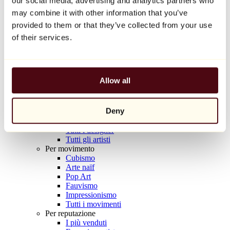
our social media, advertising and analytics partners who
Balloon Dog (Orange)
may combine it with other information that you’ve
Jeff Koons
provided to them or that they’ve collected from your use
10.000 €
of their services.
Scoprire
Artisti
Artisti
Allow all
Esplora
Tutti i pittori
Tutti gli scultori
Deny
Tutti i fotografi
Tutti i disegnatori
Tutti i designer
Tutti gli artisti
Per movimento
Cubismo
Arte naïf
Pop Art
Fauvismo
Impressionismo
Tutti i movimenti
Per reputazione
I più venduti