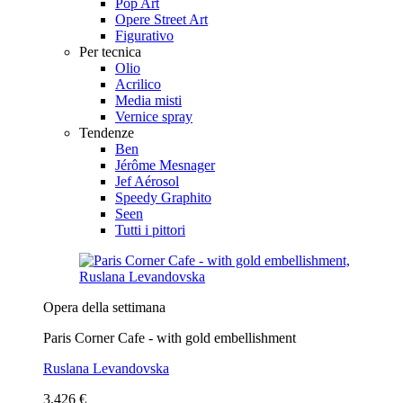
Pop Art
Opere Street Art
Figurativo
Per tecnica
Olio
Acrilico
Media misti
Vernice spray
Tendenze
Ben
Jérôme Mesnager
Jef Aérosol
Speedy Graphito
Seen
Tutti i pittori
Opera della settimana
Paris Corner Cafe - with gold embellishment
Ruslana Levandovska
3.426 €