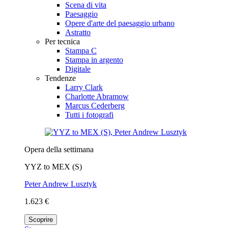
Scena di vita
Paesaggio
Opere d'arte del paesaggio urbano
Astratto
Per tecnica
Stampa C
Stampa in argento
Digitale
Tendenze
Larry Clark
Charlotte Abramow
Marcus Cederberg
Tutti i fotografi
Opera della settimana
YYZ to MEX (S)
Peter Andrew Lusztyk
1.623 €
Scoprire