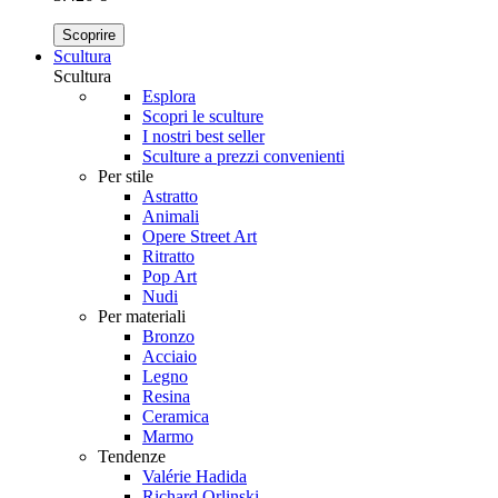
Scoprire
Scultura
Scultura
Esplora
Scopri le sculture
I nostri best seller
Sculture a prezzi convenienti
Per stile
Astratto
Animali
Opere Street Art
Ritratto
Pop Art
Nudi
Per materiali
Bronzo
Acciaio
Legno
Resina
Ceramica
Marmo
Tendenze
Valérie Hadida
Richard Orlinski