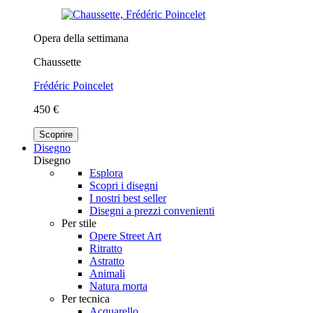
Opera della settimana
Chaussette
Frédéric Poincelet
450 €
Scoprire
Disegno
Disegno
Esplora
Scopri i disegni
I nostri best seller
Disegni a prezzi convenienti
Per stile
Opere Street Art
Ritratto
Astratto
Animali
Natura morta
Per tecnica
Acquarello