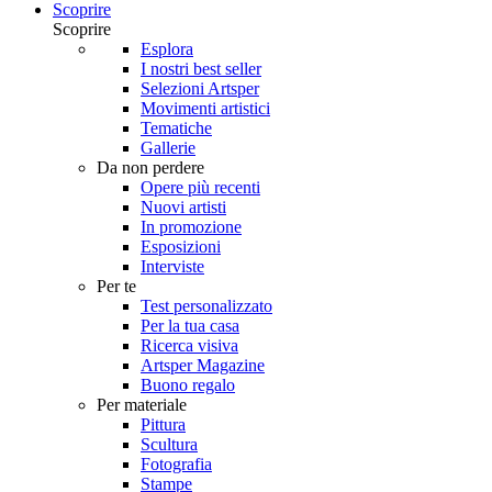
Scoprire
Scoprire
Esplora
I nostri best seller
Selezioni Artsper
Movimenti artistici
Tematiche
Gallerie
Da non perdere
Opere più recenti
Nuovi artisti
In promozione
Esposizioni
Interviste
Per te
Test personalizzato
Per la tua casa
Ricerca visiva
Artsper Magazine
Buono regalo
Per materiale
Pittura
Scultura
Fotografia
Stampe