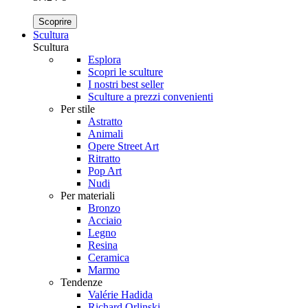
Scoprire
Scultura
Scultura
Esplora
Scopri le sculture
I nostri best seller
Sculture a prezzi convenienti
Per stile
Astratto
Animali
Opere Street Art
Ritratto
Pop Art
Nudi
Per materiali
Bronzo
Acciaio
Legno
Resina
Ceramica
Marmo
Tendenze
Valérie Hadida
Richard Orlinski