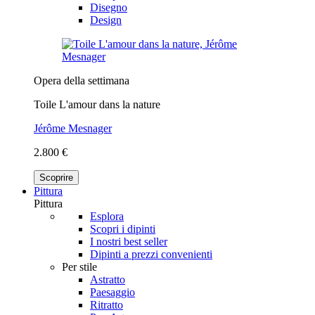
Disegno
Design
Opera della settimana
Toile L'amour dans la nature
Jérôme Mesnager
2.800 €
Scoprire
Pittura
Pittura
Esplora
Scopri i dipinti
I nostri best seller
Dipinti a prezzi convenienti
Per stile
Astratto
Paesaggio
Ritratto