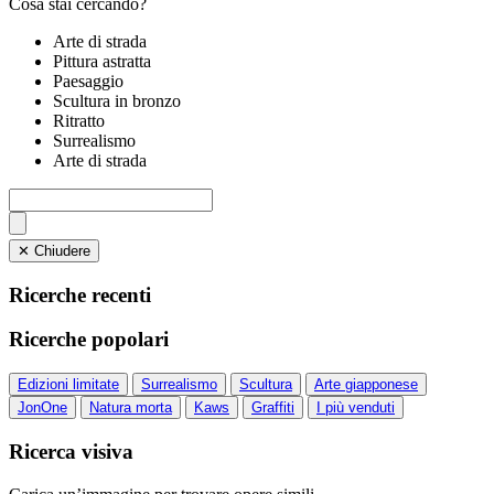
Cosa stai cercando?
Arte di strada
Pittura astratta
Paesaggio
Scultura in bronzo
Ritratto
Surrealismo
Arte di strada
✕ Chiudere
Ricerche recenti
Ricerche popolari
Edizioni limitate
Surrealismo
Scultura
Arte giapponese
JonOne
Natura morta
Kaws
Graffiti
I più venduti
Ricerca visiva