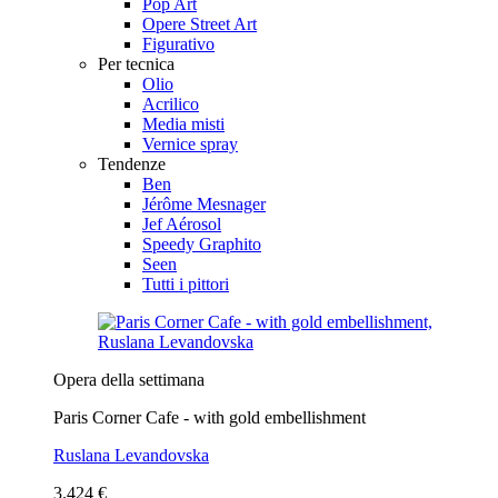
Pop Art
Opere Street Art
Figurativo
Per tecnica
Olio
Acrilico
Media misti
Vernice spray
Tendenze
Ben
Jérôme Mesnager
Jef Aérosol
Speedy Graphito
Seen
Tutti i pittori
Opera della settimana
Paris Corner Cafe - with gold embellishment
Ruslana Levandovska
3.424 €