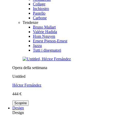
Collage
Inchiostro
Pastello
Carbone
Tendenze
Bruno Mallart
Valérie Hadida
Hom Nguyen
Ernest Pignon-Ernest
Jazzu
Tutti i disegnatori
Opera della settimana
Untitled
Héctor Fernández
444 €
Scoprire
Design
Design