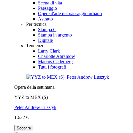
Scena di vita
Paesaggio
Opere d'arte del paesaggio urbano
Astratto
Per tecnica
Stampa C
Stampa in argento
Digitale
Tendenze
Larry Clark
Charlotte Abramow
Marcus Cederberg
Tutti i fotografi
Opera della settimana
YYZ to MEX (S)
Peter Andrew Lusztyk
1.622 €
Scoprire