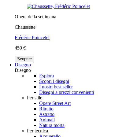
Opera della settimana
Chaussette
Frédéric Poincelet
450 €
Scoprire
Disegno
Disegno
Esplora
Scopri i disegni
I nostri best seller
Disegni a prezzi convenienti
Per stile
Opere Street Art
Ritratto
Astratto
Animali
Natura morta
Per tecnica
Acquarello