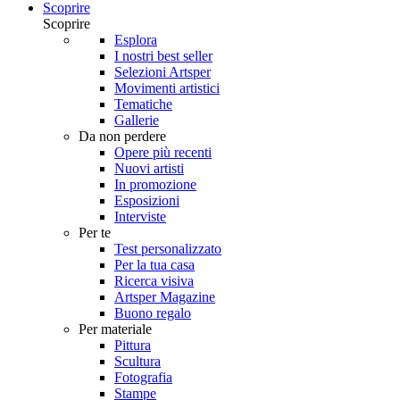
Scoprire
Scoprire
Esplora
I nostri best seller
Selezioni Artsper
Movimenti artistici
Tematiche
Gallerie
Da non perdere
Opere più recenti
Nuovi artisti
In promozione
Esposizioni
Interviste
Per te
Test personalizzato
Per la tua casa
Ricerca visiva
Artsper Magazine
Buono regalo
Per materiale
Pittura
Scultura
Fotografia
Stampe