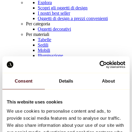
Esplora
Scopri gli oggetti di design
I nostri best seller
Oggetti di design a prezzi convenienti
Per categoria
Oggetti decorativi
Per materiali
Tabelle
Sedili
Mobili
Illuminazione
Tavola d'arte
Ceramica
Tendenze
Richard Orlinski
Consent
Details
About
Keith Haring
Jeff Koons
Yayoi Kusama
Jean-Michel Basquiat
This website uses cookies
Tutti i designer
We use cookies to personalise content and ads, to
provide social media features and to analyse our traffic.
Opera della settimana
We also share information about your use of our site with