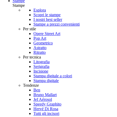
Stampe
Stampe
Esplora
Scopri le stampe
I nostri best seller
Stampe a prezzi convenienti
Per stile
Opere Street Art
Pop Art
Geometrico
Astratto
Ritratto
Per tecnica
Litografia
Serigrafia
Incisione
Stampa digitale a colori
Stampa digitale
Tendenze
Ben
Bruno Mallart
Jef Aérosol
Speedy Graphito
Hervé Di Rosa
Tutti gli incisori