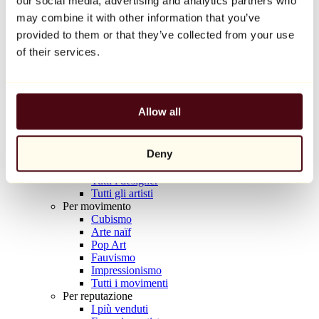
our social media, advertising and analytics partners who
Balloon Dog (Orange)
may combine it with other information that you’ve
Jeff Koons
provided to them or that they’ve collected from your use
10.000 €
of their services.
Scoprire
Artisti
Artisti
Allow all
Esplora
Tutti i pittori
Tutti gli scultori
Deny
Tutti i fotografi
Tutti i disegnatori
Tutti i designer
Tutti gli artisti
Per movimento
Cubismo
Arte naïf
Pop Art
Fauvismo
Impressionismo
Tutti i movimenti
Per reputazione
I più venduti