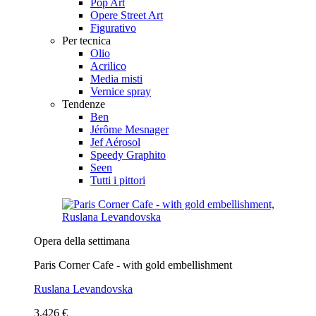
Pop Art
Opere Street Art
Figurativo
Per tecnica
Olio
Acrilico
Media misti
Vernice spray
Tendenze
Ben
Jérôme Mesnager
Jef Aérosol
Speedy Graphito
Seen
Tutti i pittori
Opera della settimana
Paris Corner Cafe - with gold embellishment
Ruslana Levandovska
3.426 €