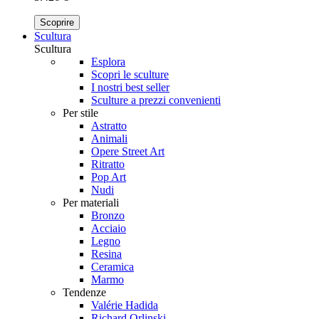
Scoprire
Scultura
Scultura
Esplora
Scopri le sculture
I nostri best seller
Sculture a prezzi convenienti
Per stile
Astratto
Animali
Opere Street Art
Ritratto
Pop Art
Nudi
Per materiali
Bronzo
Acciaio
Legno
Resina
Ceramica
Marmo
Tendenze
Valérie Hadida
Richard Orlinski