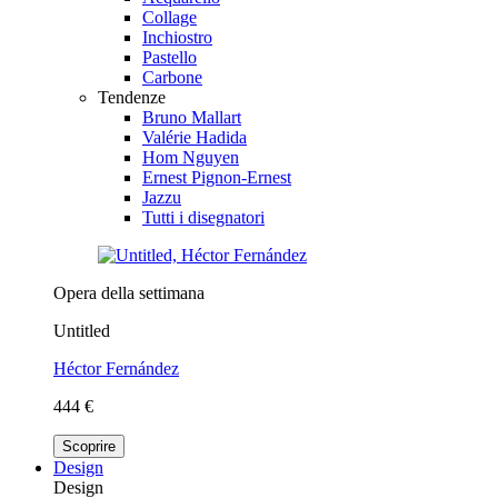
Collage
Inchiostro
Pastello
Carbone
Tendenze
Bruno Mallart
Valérie Hadida
Hom Nguyen
Ernest Pignon-Ernest
Jazzu
Tutti i disegnatori
Opera della settimana
Untitled
Héctor Fernández
444 €
Scoprire
Design
Design