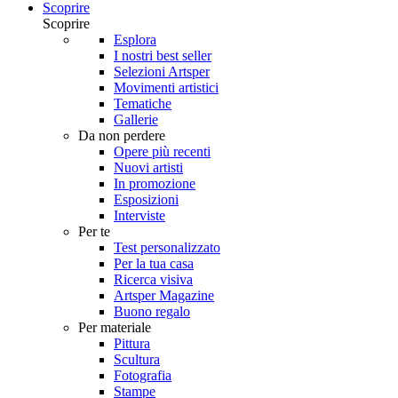
Scoprire
Scoprire
Esplora
I nostri best seller
Selezioni Artsper
Movimenti artistici
Tematiche
Gallerie
Da non perdere
Opere più recenti
Nuovi artisti
In promozione
Esposizioni
Interviste
Per te
Test personalizzato
Per la tua casa
Ricerca visiva
Artsper Magazine
Buono regalo
Per materiale
Pittura
Scultura
Fotografia
Stampe