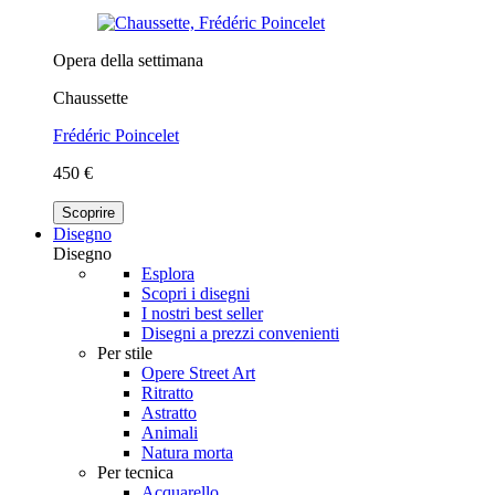
Opera della settimana
Chaussette
Frédéric Poincelet
450 €
Scoprire
Disegno
Disegno
Esplora
Scopri i disegni
I nostri best seller
Disegni a prezzi convenienti
Per stile
Opere Street Art
Ritratto
Astratto
Animali
Natura morta
Per tecnica
Acquarello