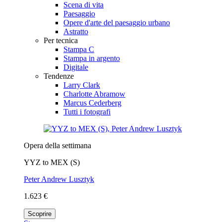
Scena di vita
Paesaggio
Opere d'arte del paesaggio urbano
Astratto
Per tecnica
Stampa C
Stampa in argento
Digitale
Tendenze
Larry Clark
Charlotte Abramow
Marcus Cederberg
Tutti i fotografi
Opera della settimana
YYZ to MEX (S)
Peter Andrew Lusztyk
1.623 €
Scoprire