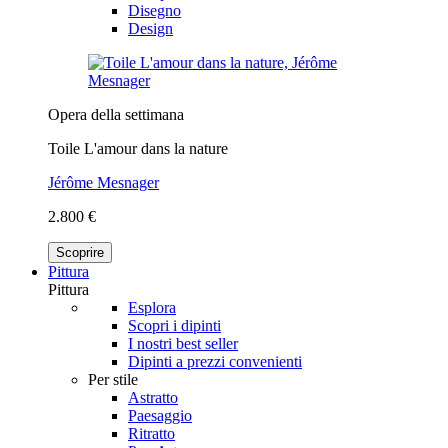
Disegno
Design
Opera della settimana
Toile L'amour dans la nature
Jérôme Mesnager
2.800 €
Scoprire
Pittura
Pittura
Esplora
Scopri i dipinti
I nostri best seller
Dipinti a prezzi convenienti
Per stile
Astratto
Paesaggio
Ritratto