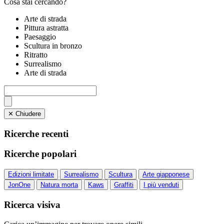
Cosa stai cercando?
Arte di strada
Pittura astratta
Paesaggio
Scultura in bronzo
Ritratto
Surrealismo
Arte di strada
✕ Chiudere
Ricerche recenti
Ricerche popolari
Edizioni limitate
Surrealismo
Scultura
Arte giapponese
JonOne
Natura morta
Kaws
Graffiti
I più venduti
Ricerca visiva