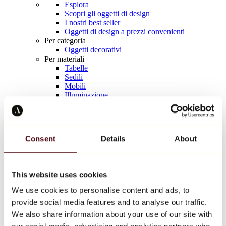
Esplora
Scopri gli oggetti di design
I nostri best seller
Oggetti di design a prezzi convenienti
Per categoria
Oggetti decorativi
Per materiali
Tabelle
Sedili
Mobili
Illuminazione
Tavola d'arte
Ceramica
Tendenze
Richard Orlinski
Consent
Details
About
Keith Haring
Jeff Koons
Yayoi Kusama
Jean-Michel Basquiat
This website uses cookies
Tutti i designer
We use cookies to personalise content and ads, to
provide social media features and to analyse our traffic.
Opera della settimana
We also share information about your use of our site with