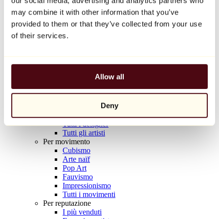
our social media, advertising and analytics partners who
Balloon Dog (Orange)
may combine it with other information that you’ve
Jeff Koons
provided to them or that they’ve collected from your use
10.000 €
of their services.
Scoprire
Artisti
Artisti
Allow all
Esplora
Tutti i pittori
Tutti gli scultori
Deny
Tutti i fotografi
Tutti i disegnatori
Tutti i designer
Tutti gli artisti
Per movimento
Cubismo
Arte naïf
Pop Art
Fauvismo
Impressionismo
Tutti i movimenti
Per reputazione
I più venduti