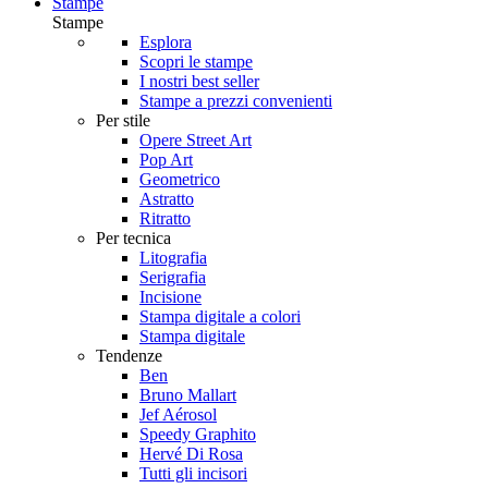
Stampe
Stampe
Esplora
Scopri le stampe
I nostri best seller
Stampe a prezzi convenienti
Per stile
Opere Street Art
Pop Art
Geometrico
Astratto
Ritratto
Per tecnica
Litografia
Serigrafia
Incisione
Stampa digitale a colori
Stampa digitale
Tendenze
Ben
Bruno Mallart
Jef Aérosol
Speedy Graphito
Hervé Di Rosa
Tutti gli incisori