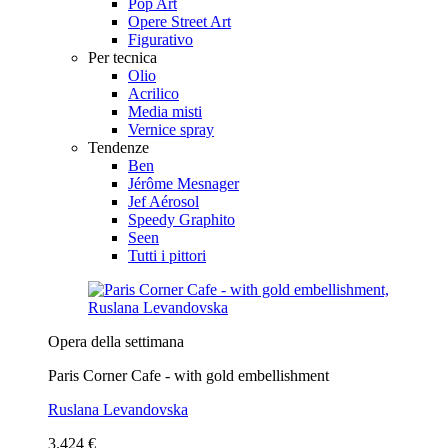
Pop Art
Opere Street Art
Figurativo
Per tecnica
Olio
Acrilico
Media misti
Vernice spray
Tendenze
Ben
Jérôme Mesnager
Jef Aérosol
Speedy Graphito
Seen
Tutti i pittori
Opera della settimana
Paris Corner Cafe - with gold embellishment
Ruslana Levandovska
3.424 €