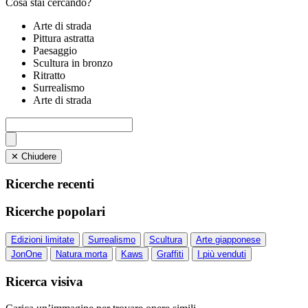
Cosa stai cercando?
Arte di strada
Pittura astratta
Paesaggio
Scultura in bronzo
Ritratto
Surrealismo
Arte di strada
✕ Chiudere
Ricerche recenti
Ricerche popolari
Edizioni limitate
Surrealismo
Scultura
Arte giapponese
JonOne
Natura morta
Kaws
Graffiti
I più venduti
Ricerca visiva