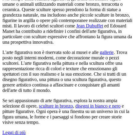
umane o animali utilizzando materiali come bronzo, terracotta o
ceramica. Queste sculture spesso prendono la forma di statue a
grandezza naturale, ma includono anche piccole sculture in bronzo,
figurine in argilla o opere più contemporanee realizzate con materiali
misti. Il lavoro di celebri scultori come
Jean Dubuffet
ed Edouard
Manet ha contribuito a ridefinire i confini dell'arte figurativa, in
particolare con sculture espressive che affrontano la figura umana da
una prospettiva innovativa.
L'arte figurativa non è riservata solo ai musei e alle
gallerie
. Trova
posto negli interni moderni, come decorazione murale o pezzi
scultorei. L'arte figurativa nella pittura e nella scultura offre una
rappresentazione ricca di colori e texture che emozionano gli
spettatori con il suo realismo e la sua emozione. Che si tratti di un
disegno figurativo, una pittura o una scultura figurativa, questo
genere artistico continua a affascinare e conquistare gli amanti
dell'arte di tutto il mondo.
Se sei appassionato di arte figurativa, esplora la nostra ampia
selezione di opere,
sculture in bronzo
,
disegni in bianco e nero
e
pitture figurative. Ogni opera è una finestra su un universo in cui la
figura umana, le forme e i paesaggi si fondono per creare storie
visive senza tempo.
Leggi di più