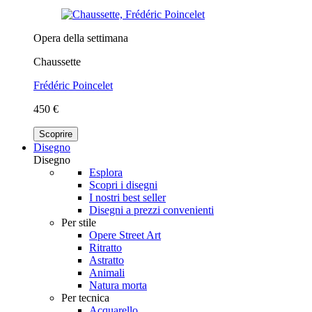
Opera della settimana
Chaussette
Frédéric Poincelet
450 €
Scoprire
Disegno
Disegno
Esplora
Scopri i disegni
I nostri best seller
Disegni a prezzi convenienti
Per stile
Opere Street Art
Ritratto
Astratto
Animali
Natura morta
Per tecnica
Acquarello