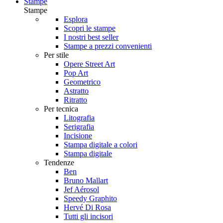
Stampe
Stampe
Esplora
Scopri le stampe
I nostri best seller
Stampe a prezzi convenienti
Per stile
Opere Street Art
Pop Art
Geometrico
Astratto
Ritratto
Per tecnica
Litografia
Serigrafia
Incisione
Stampa digitale a colori
Stampa digitale
Tendenze
Ben
Bruno Mallart
Jef Aérosol
Speedy Graphito
Hervé Di Rosa
Tutti gli incisori