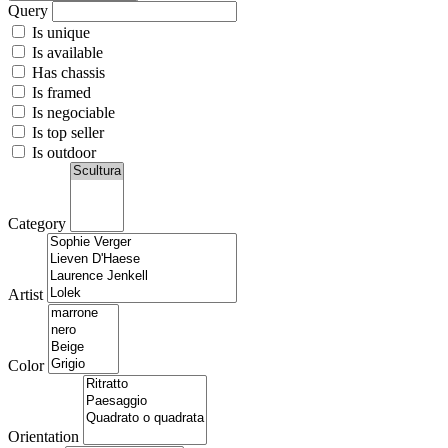
Query
Is unique
Is available
Has chassis
Is framed
Is negociable
Is top seller
Is outdoor
Category
Artist
Color
Orientation