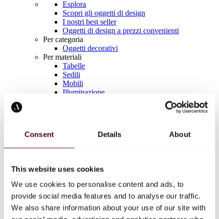
Esplora
Scopri gli oggetti di design
I nostri best seller
Oggetti di design a prezzi convenienti
Per categoria
Oggetti decorativi
Per materiali
Tabelle
Sedili
Mobili
Illuminazione
Tavola d'arte
Ceramica
Tendenze
Richard Orlinski
Consent
Details
About
Keith Haring
Jeff Koons
Yayoi Kusama
Jean-Michel Basquiat
This website uses cookies
Tutti i designer
We use cookies to personalise content and ads, to
provide social media features and to analyse our traffic.
Opera della settimana
We also share information about your use of our site with