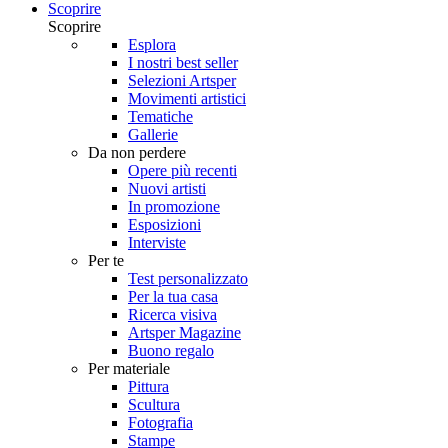
Scoprire
Scoprire
Esplora
I nostri best seller
Selezioni Artsper
Movimenti artistici
Tematiche
Gallerie
Da non perdere
Opere più recenti
Nuovi artisti
In promozione
Esposizioni
Interviste
Per te
Test personalizzato
Per la tua casa
Ricerca visiva
Artsper Magazine
Buono regalo
Per materiale
Pittura
Scultura
Fotografia
Stampe