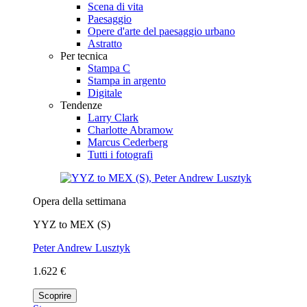
Scena di vita
Paesaggio
Opere d'arte del paesaggio urbano
Astratto
Per tecnica
Stampa C
Stampa in argento
Digitale
Tendenze
Larry Clark
Charlotte Abramow
Marcus Cederberg
Tutti i fotografi
Opera della settimana
YYZ to MEX (S)
Peter Andrew Lusztyk
1.622 €
Scoprire