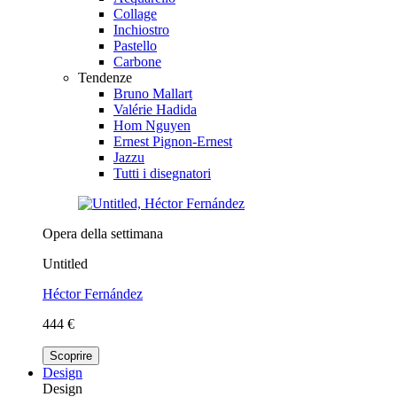
Collage
Inchiostro
Pastello
Carbone
Tendenze
Bruno Mallart
Valérie Hadida
Hom Nguyen
Ernest Pignon-Ernest
Jazzu
Tutti i disegnatori
Opera della settimana
Untitled
Héctor Fernández
444 €
Scoprire
Design
Design