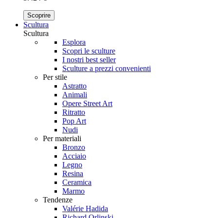
Scoprire
Scultura
Scultura
Esplora
Scopri le sculture
I nostri best seller
Sculture a prezzi convenienti
Per stile
Astratto
Animali
Opere Street Art
Ritratto
Pop Art
Nudi
Per materiali
Bronzo
Acciaio
Legno
Resina
Ceramica
Marmo
Tendenze
Valérie Hadida
Richard Orlinski