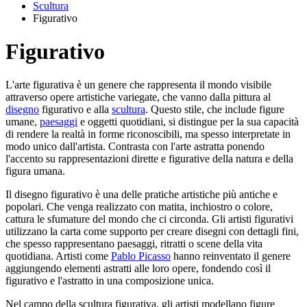
Scultura
Figurativo
Figurativo
L'arte figurativa è un genere che rappresenta il mondo visibile
attraverso opere artistiche variegate, che vanno dalla pittura al
disegno
figurativo e alla
scultura
. Questo stile, che include figure
umane,
paesaggi
e oggetti quotidiani, si distingue per la sua capacità
di rendere la realtà in forme riconoscibili, ma spesso interpretate in
modo unico dall'artista. Contrasta con l'arte astratta ponendo
l'accento su rappresentazioni dirette e figurative della natura e della
figura umana.
Il disegno figurativo è una delle pratiche artistiche più antiche e
popolari. Che venga realizzato con matita, inchiostro o colore,
cattura le sfumature del mondo che ci circonda. Gli artisti figurativi
utilizzano la carta come supporto per creare disegni con dettagli fini,
che spesso rappresentano paesaggi, ritratti o scene della vita
quotidiana. Artisti come
Pablo Picasso
hanno reinventato il genere
aggiungendo elementi astratti alle loro opere, fondendo così il
figurativo e l'astratto in una composizione unica.
Nel campo della scultura figurativa, gli artisti modellano figure