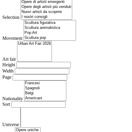
Selection
Movement
Art fair
Height
Width
Page
Nationality
Sort
Universe