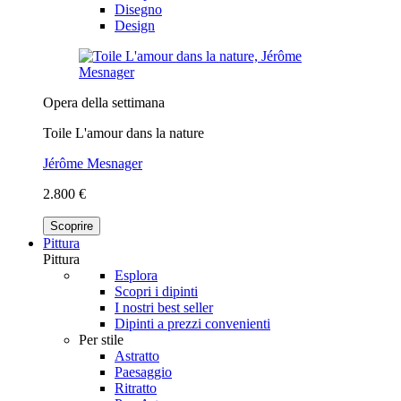
Disegno
Design
Opera della settimana
Toile L'amour dans la nature
Jérôme Mesnager
2.800 €
Scoprire
Pittura
Pittura
Esplora
Scopri i dipinti
I nostri best seller
Dipinti a prezzi convenienti
Per stile
Astratto
Paesaggio
Ritratto