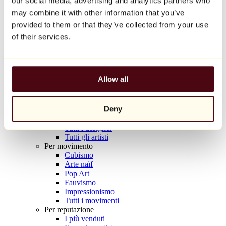
our social media, advertising and analytics partners who
Balloon Dog (Orange)
may combine it with other information that you’ve
Jeff Koons
provided to them or that they’ve collected from your use
10.000 €
of their services.
Scoprire
Artisti
Artisti
Allow all
Esplora
Tutti i pittori
Tutti gli scultori
Deny
Tutti i fotografi
Tutti i disegnatori
Tutti i designer
Tutti gli artisti
Per movimento
Cubismo
Arte naïf
Pop Art
Fauvismo
Impressionismo
Tutti i movimenti
Per reputazione
I più venduti