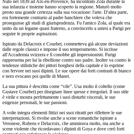
Nato nel 1839 ad Aix-en-Provence, ha incontrato Zola durante la
sua infanzia e insieme hanno scoperto la regione. Maturò molto
presto una grande certezza sulla sua vocazione: l'arte. D'altra parte,
era fortemente contrario al padre banchiere che voleva che
proseguisse gli studi di giurisprudenza. Fu l'amico Zola, al quale era
unito da un legame quasi fraterno, a convincerlo a unirsi a Parigi per
seguire le proprie aspirazioni.
Ispirato da Delacroix e Courbet, commetteva già alcune deviazioni
dalle regole classici e impone il suo temperamento. Si iscrisse
all'Accademia svizzera e lì conobbe gli impressionisti. Parigi
rappresenta per lui la ribellione contro suo padre. Inoltre va contro le
tendenze stilistiche dei pittori borghesi della capitale e lo esprime
con fervore nei suoi dipinti. Le sue opere dai forti contrasti di bianco
e nero evocano poi quelle di Manet.
La sua pittura è descritta come “vile”. Usa molto il coltello (come
Gustave Courbet) per disegnare linee spesse e irregolari. Il suo stile
è virile e mostra perfettamente i suoi disturbi viscerali, le sue
esigenze personali, le sue passioni.
A volte integra elementi fittizi nei suoi ritratti per riflettere le sue
interpretazioni. Si rivolse anche a scene romantiche ispirate a
Veronese, Rubens e Delacroix, che ammirava molto, ma anche a
scene violente che ricordavano i dipinti di Goya e dove creò forti