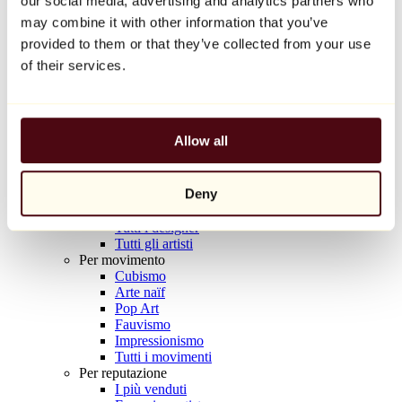
our social media, advertising and analytics partners who
Balloon Dog (Orange)
may combine it with other information that you’ve
Jeff Koons
provided to them or that they’ve collected from your use
10.000 €
of their services.
Scoprire
Artisti
Artisti
Allow all
Esplora
Tutti i pittori
Tutti gli scultori
Deny
Tutti i fotografi
Tutti i disegnatori
Tutti i designer
Tutti gli artisti
Per movimento
Cubismo
Arte naïf
Pop Art
Fauvismo
Impressionismo
Tutti i movimenti
Per reputazione
I più venduti