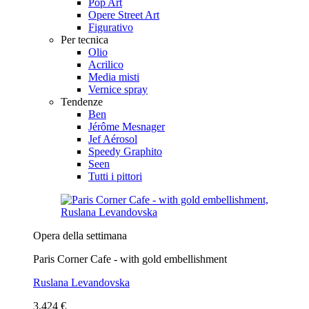
Pop Art
Opere Street Art
Figurativo
Per tecnica
Olio
Acrilico
Media misti
Vernice spray
Tendenze
Ben
Jérôme Mesnager
Jef Aérosol
Speedy Graphito
Seen
Tutti i pittori
Opera della settimana
Paris Corner Cafe - with gold embellishment
Ruslana Levandovska
3.424 €