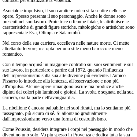
contrasti per enfatizzare la violenza.
Asociale e impulsivo, il suo carattere unico si fa sentire nelle sue
opere. Spesso presenta il suo personaggio. Anche le donne sono
presenti nel suo lavoro. Protettrice o femme fatale, le attribuisce le
caratteristiche di grandi figure storiche, mitologiche o artistiche: sono
rappresentate Eva, Olimpia e Salammbô.
Nel corso della sua carriera, eccelleva nelle nature morte. Ci mette
altrettanto fervore, ma opta per uno stile meno barocco e meno
romantico.
Con il tempo acquisì un maggiore controllo sui suoi sentimenti e sul
suo lavoro, in particolare a partire dal 1872, quando l'influenza
dell'impressionismo sulla sua arte divenne più evidente. L'amico
Pissarro lo introduce alla lentezza, all'osservazione e non più
all'impulso. Alcune opere rimangono oscure ma produce anche
dipinti dai colori più luminosi e gioiosi. La svolta è segnata nella sua
carriera, ora fa parte dell'avanguardia.
La ribellione è ancora palpabile nei suoi ritratti, ma lo sentiamo più
rassegnato, più sicuro di sé. Si allontanò gradualmente
dall'impressionismo verso una forma di costruttivismo.
Come Poussin, desidera integrare i corpi nel paesaggio in modo che
diventino uno solo. Va più spesso in Provenza e dedica tutta la sua