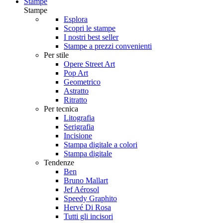
Stampe
Stampe
Esplora
Scopri le stampe
I nostri best seller
Stampe a prezzi convenienti
Per stile
Opere Street Art
Pop Art
Geometrico
Astratto
Ritratto
Per tecnica
Litografia
Serigrafia
Incisione
Stampa digitale a colori
Stampa digitale
Tendenze
Ben
Bruno Mallart
Jef Aérosol
Speedy Graphito
Hervé Di Rosa
Tutti gli incisori