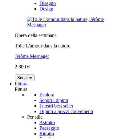
Disegno
Design
Opera della settimana
Toile L'amour dans la nature
Jérôme Mesnager
2.800 €
Scoprire
Pittura
Pittura
Esplora
Scopri i dipinti
I nostri best seller
Dipinti a prezzi convenienti
Per stile
Astratto
Paesaggio
Ritratto