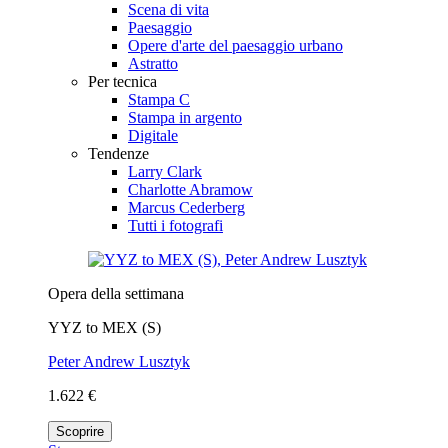
Scena di vita
Paesaggio
Opere d'arte del paesaggio urbano
Astratto
Per tecnica
Stampa C
Stampa in argento
Digitale
Tendenze
Larry Clark
Charlotte Abramow
Marcus Cederberg
Tutti i fotografi
Opera della settimana
YYZ to MEX (S)
Peter Andrew Lusztyk
1.622 €
Scoprire