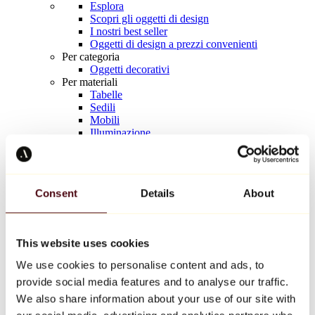
Esplora
Scopri gli oggetti di design
I nostri best seller
Oggetti di design a prezzi convenienti
Per categoria
Oggetti decorativi
Per materiali
Tabelle
Sedili
Mobili
Illuminazione
Tavola d'arte
Ceramica
Tendenze
Richard Orlinski
Consent
Details
About
Keith Haring
Jeff Koons
Yayoi Kusama
Jean-Michel Basquiat
This website uses cookies
Tutti i designer
We use cookies to personalise content and ads, to
provide social media features and to analyse our traffic.
Opera della settimana
We also share information about your use of our site with