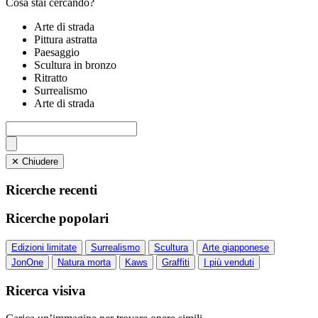
Cosa stai cercando?
Arte di strada
Pittura astratta
Paesaggio
Scultura in bronzo
Ritratto
Surrealismo
Arte di strada
✕ Chiudere
Ricerche recenti
Ricerche popolari
Edizioni limitate
Surrealismo
Scultura
Arte giapponese
JonOne
Natura morta
Kaws
Graffiti
I più venduti
Ricerca visiva