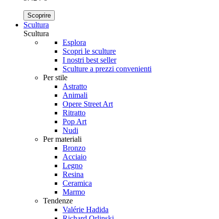
Scoprire
Scultura
Scultura
Esplora
Scopri le sculture
I nostri best seller
Sculture a prezzi convenienti
Per stile
Astratto
Animali
Opere Street Art
Ritratto
Pop Art
Nudi
Per materiali
Bronzo
Acciaio
Legno
Resina
Ceramica
Marmo
Tendenze
Valérie Hadida
Richard Orlinski