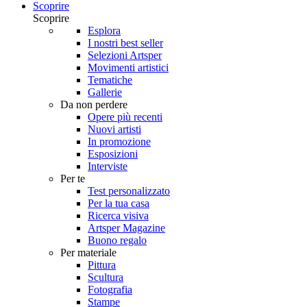
Scoprire
Scoprire
Esplora
I nostri best seller
Selezioni Artsper
Movimenti artistici
Tematiche
Gallerie
Da non perdere
Opere più recenti
Nuovi artisti
In promozione
Esposizioni
Interviste
Per te
Test personalizzato
Per la tua casa
Ricerca visiva
Artsper Magazine
Buono regalo
Per materiale
Pittura
Scultura
Fotografia
Stampe