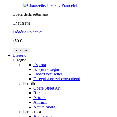
Opera della settimana
Chaussette
Frédéric Poincelet
450 €
Scoprire
Disegno
Disegno
Esplora
Scopri i disegni
I nostri best seller
Disegni a prezzi convenienti
Per stile
Opere Street Art
Ritratto
Astratto
Animali
Natura morta
Per tecnica
Acquarello