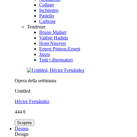
Collage
Inchiostro
Pastello
Carbone
Tendenze
Bruno Mallart
Valérie Hadida
Hom Nguyen
Ernest Pignon-Ernest
Jazzu
Tutti i disegnatori
Opera della settimana
Untitled
Héctor Fernández
444 €
Scoprire
Design
Design