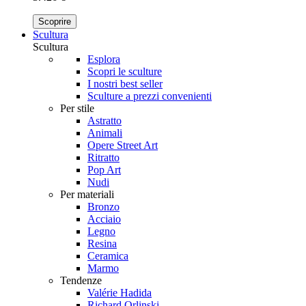
Scoprire
Scultura
Scultura
Esplora
Scopri le sculture
I nostri best seller
Sculture a prezzi convenienti
Per stile
Astratto
Animali
Opere Street Art
Ritratto
Pop Art
Nudi
Per materiali
Bronzo
Acciaio
Legno
Resina
Ceramica
Marmo
Tendenze
Valérie Hadida
Richard Orlinski