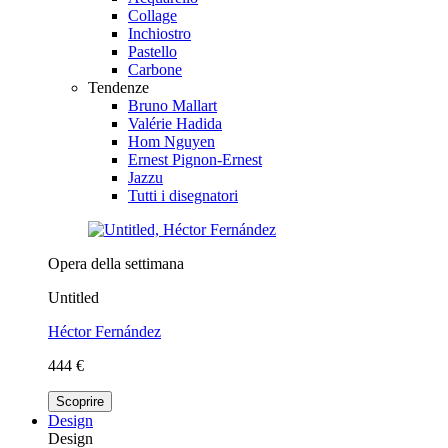
Collage
Inchiostro
Pastello
Carbone
Tendenze
Bruno Mallart
Valérie Hadida
Hom Nguyen
Ernest Pignon-Ernest
Jazzu
Tutti i disegnatori
Opera della settimana
Untitled
Héctor Fernández
444 €
Scoprire
Design
Design