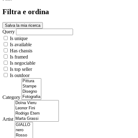
Filtra e ordina
Salva la mia ricerca
Query
Is unique
Is available
Has chassis
Is framed
Is negociable
Is top seller
Is outdoor
Category
Artist