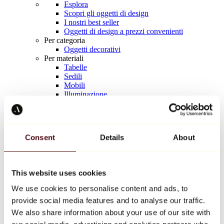
Esplora
Scopri gli oggetti di design
I nostri best seller
Oggetti di design a prezzi convenienti
Per categoria
Oggetti decorativi
Per materiali
Tabelle
Sedili
Mobili
Illuminazione
Tavola d'arte
Ceramica
Tendenze
Richard Orlinski
Consent
Details
About
Keith Haring
Jeff Koons
Yayoi Kusama
Jean-Michel Basquiat
This website uses cookies
Tutti i designer
We use cookies to personalise content and ads, to
provide social media features and to analyse our traffic.
Opera della settimana
We also share information about your use of our site with