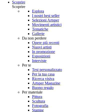
Scoprire
Scoprire
Esplora
I nostri best seller
Selezioni Artsper
Movimenti artistici
Tematiche
Gallerie
Da non perdere
Opere più recenti
Nuovi artisti
In promozione
Esposizioni
Interviste
Per te
Test personalizzato
Per la tua casa
Ricerca visiva
Artsper Magazine
Buono regalo
Per materiale
Pittura
Scultura
Fotografia
Stampe