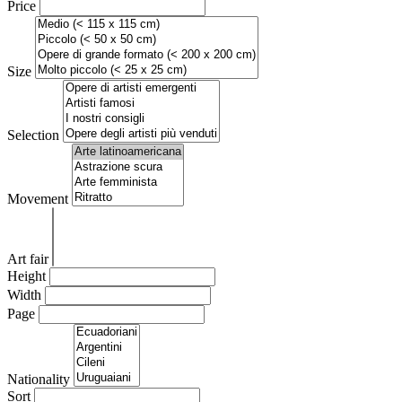
Price
Size
Selection
Movement
Art fair
Height
Width
Page
Nationality
Sort