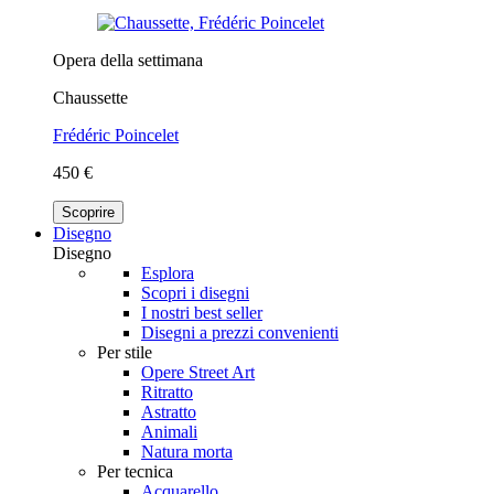
Opera della settimana
Chaussette
Frédéric Poincelet
450 €
Scoprire
Disegno
Disegno
Esplora
Scopri i disegni
I nostri best seller
Disegni a prezzi convenienti
Per stile
Opere Street Art
Ritratto
Astratto
Animali
Natura morta
Per tecnica
Acquarello