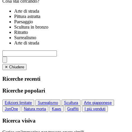
Cosa stai cercando?
Arte di strada
Pittura astratta
Paesaggio
Scultura in bronzo
Ritratto
Surrealismo
Arte di strada
✕ Chiudere
Ricerche recenti
Ricerche popolari
Edizioni limitate
Surrealismo
Scultura
Arte giapponese
JonOne
Natura morta
Kaws
Graffiti
I più venduti
Ricerca visiva