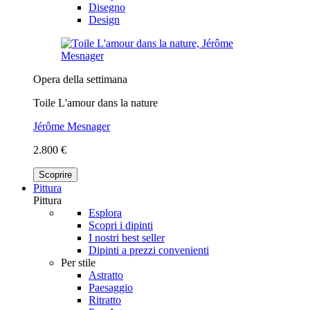
Disegno
Design
Opera della settimana
Toile L'amour dans la nature
Jérôme Mesnager
2.800 €
Scoprire
Pittura
Pittura
Esplora
Scopri i dipinti
I nostri best seller
Dipinti a prezzi convenienti
Per stile
Astratto
Paesaggio
Ritratto