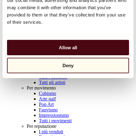
our social media, advertising and analytics partners who
Balloon Dog (Orange)
may combine it with other information that you’ve
Jeff Koons
provided to them or that they’ve collected from your use
10.000 €
of their services.
Scoprire
Artisti
Artisti
Allow all
Esplora
Tutti i pittori
Tutti gli scultori
Deny
Tutti i fotografi
Tutti i disegnatori
Tutti i designer
Tutti gli artisti
Per movimento
Cubismo
Arte naïf
Pop Art
Fauvismo
Impressionismo
Tutti i movimenti
Per reputazione
I più venduti