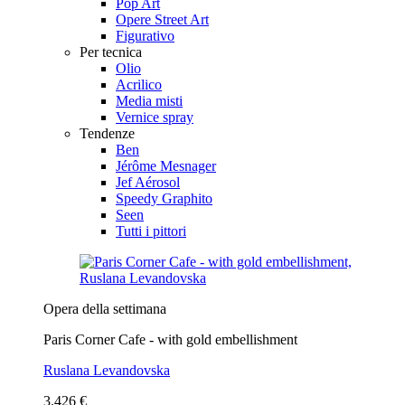
Pop Art
Opere Street Art
Figurativo
Per tecnica
Olio
Acrilico
Media misti
Vernice spray
Tendenze
Ben
Jérôme Mesnager
Jef Aérosol
Speedy Graphito
Seen
Tutti i pittori
Opera della settimana
Paris Corner Cafe - with gold embellishment
Ruslana Levandovska
3.426 €