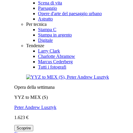
Scena di vita
Paesaggio
Opere d'arte del paesaggio urbano
Astratto
Per tecnica
Stampa C
Stampa in argento
Digitale
Tendenze
Larry Clark
Charlotte Abramow
Marcus Cederberg
Tutti i fotografi
Opera della settimana
YYZ to MEX (S)
Peter Andrew Lusztyk
1.623 €
Scoprire