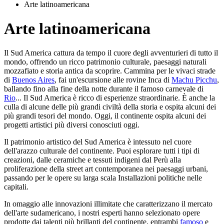
Arte latinoamericana
Arte latinoamericana
Il Sud America cattura da tempo il cuore degli avventurieri di tutto il
mondo, offrendo un ricco patrimonio culturale, paesaggi naturali
mozzafiato e storia antica da scoprire. Cammina per le vivaci strade
di
Buenos Aires
, fai un'escursione alle rovine Inca di
Machu Picchu
,
ballando fino alla fine della notte durante il famoso carnevale di
Rio
... Il Sud America è ricco di esperienze straordinarie. È anche la
culla di alcune delle più grandi civiltà della storia e ospita alcuni dei
più grandi tesori del mondo. Oggi, il continente ospita alcuni dei
progetti artistici più diversi conosciuti oggi.
Il patrimonio artistico del Sud America è intessuto nel cuore
dell'arazzo culturale del continente. Puoi esplorare tutti i tipi di
creazioni, dalle ceramiche e tessuti indigeni dal Perù alla
proliferazione della street art contemporanea nei paesaggi urbani
,
passando per le opere su larga scala Installazioni politiche nelle
capitali.
In omaggio alle innovazioni illimitate che caratterizzano il mercato
dell'arte sudamericano, i nostri esperti hanno selezionato opere
prodotte dai talenti più brillanti del continente, entrambi
famoso
e