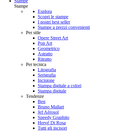
Stampe
Stampe
Esplora
Scopri le stampe
I nostri best seller
Stampe a prezzi convenienti
Per stile
Opere Street Art
Pop Art
Geometrico
Astratto
Ritratto
Per tecnica
Litografia
Serigrafia
Incisione
Stampa digitale a colori
Stampa digitale
Tendenze
Ben
Bruno Mallart
Jef Aérosol
Speedy Graphito
Hervé Di Rosa
Tutti gli incisori