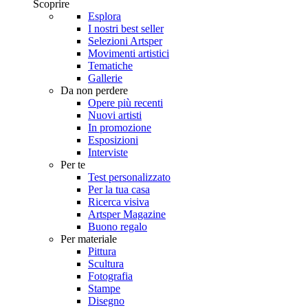
Scoprire
Esplora
I nostri best seller
Selezioni Artsper
Movimenti artistici
Tematiche
Gallerie
Da non perdere
Opere più recenti
Nuovi artisti
In promozione
Esposizioni
Interviste
Per te
Test personalizzato
Per la tua casa
Ricerca visiva
Artsper Magazine
Buono regalo
Per materiale
Pittura
Scultura
Fotografia
Stampe
Disegno