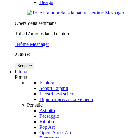
Design
Opera della settimana
Toile L'amour dans la nature
Jérôme Mesnager
2.800 €
Scoprire
Pittura
Pittura
Esplora
Scopri i dipinti
I nostri best seller
Dipinti a prezzi convenienti
Per stile
Astratto
Paesaggio
Ritratto
Pop Art
Opere Street Art