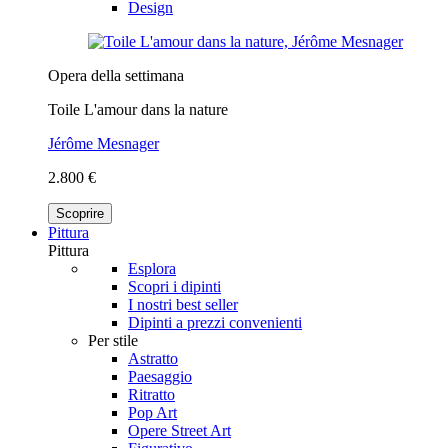
Design
Opera della settimana
Toile L'amour dans la nature
Jérôme Mesnager
2.800 €
Scoprire
Pittura
Pittura
Esplora
Scopri i dipinti
I nostri best seller
Dipinti a prezzi convenienti
Per stile
Astratto
Paesaggio
Ritratto
Pop Art
Opere Street Art