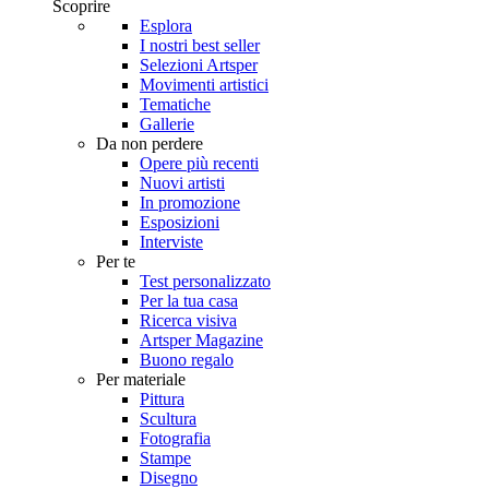
Scoprire
Esplora
I nostri best seller
Selezioni Artsper
Movimenti artistici
Tematiche
Gallerie
Da non perdere
Opere più recenti
Nuovi artisti
In promozione
Esposizioni
Interviste
Per te
Test personalizzato
Per la tua casa
Ricerca visiva
Artsper Magazine
Buono regalo
Per materiale
Pittura
Scultura
Fotografia
Stampe
Disegno