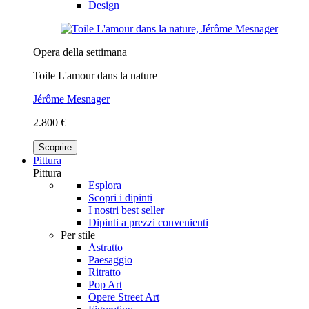
Design
Opera della settimana
Toile L'amour dans la nature
Jérôme Mesnager
2.800 €
Scoprire
Pittura
Pittura
Esplora
Scopri i dipinti
I nostri best seller
Dipinti a prezzi convenienti
Per stile
Astratto
Paesaggio
Ritratto
Pop Art
Opere Street Art