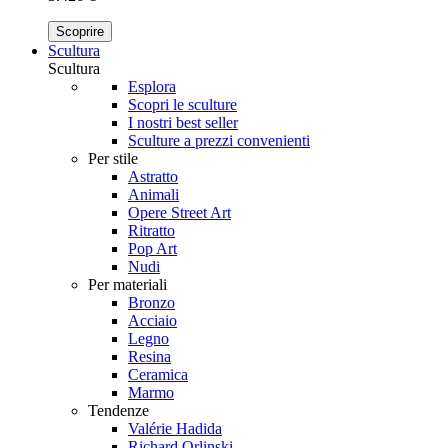
Scoprire
Scultura
Scultura
Esplora
Scopri le sculture
I nostri best seller
Sculture a prezzi convenienti
Per stile
Astratto
Animali
Opere Street Art
Ritratto
Pop Art
Nudi
Per materiali
Bronzo
Acciaio
Legno
Resina
Ceramica
Marmo
Tendenze
Valérie Hadida
Richard Orlinski