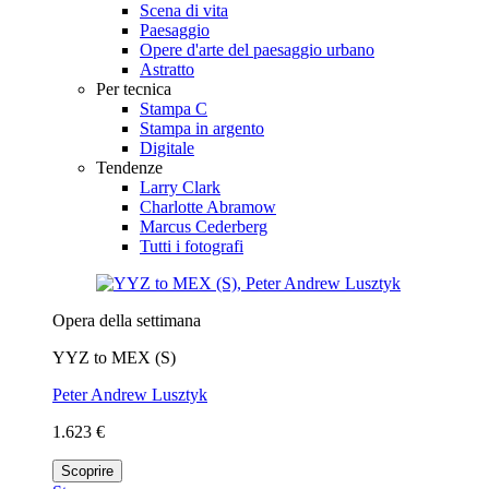
Scena di vita
Paesaggio
Opere d'arte del paesaggio urbano
Astratto
Per tecnica
Stampa C
Stampa in argento
Digitale
Tendenze
Larry Clark
Charlotte Abramow
Marcus Cederberg
Tutti i fotografi
Opera della settimana
YYZ to MEX (S)
Peter Andrew Lusztyk
1.623 €
Scoprire