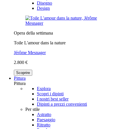
Disegno
Design
Opera della settimana
Toile L'amour dans la nature
Jérôme Mesnager
2.800 €
Scoprire
Pittura
Pittura
Esplora
Scopri i dipinti
I nostri best seller
Dipinti a prezzi convenienti
Per stile
Astratto
Paesaggio
Ritratto