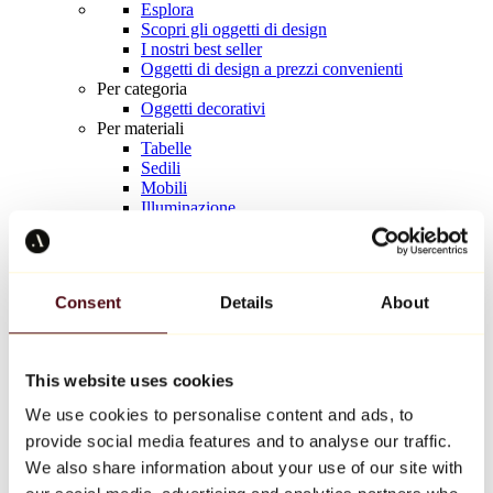
Esplora
Scopri gli oggetti di design
I nostri best seller
Oggetti di design a prezzi convenienti
Per categoria
Oggetti decorativi
Per materiali
Tabelle
Sedili
Mobili
Illuminazione
Tavola d'arte
Ceramica
Tendenze
Richard Orlinski
Consent
Details
About
Keith Haring
Jeff Koons
Yayoi Kusama
Jean-Michel Basquiat
This website uses cookies
Tutti i designer
We use cookies to personalise content and ads, to
provide social media features and to analyse our traffic.
Opera della settimana
We also share information about your use of our site with