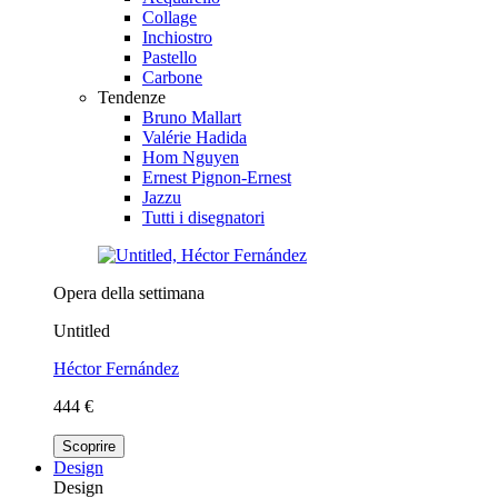
Collage
Inchiostro
Pastello
Carbone
Tendenze
Bruno Mallart
Valérie Hadida
Hom Nguyen
Ernest Pignon-Ernest
Jazzu
Tutti i disegnatori
Opera della settimana
Untitled
Héctor Fernández
444 €
Scoprire
Design
Design