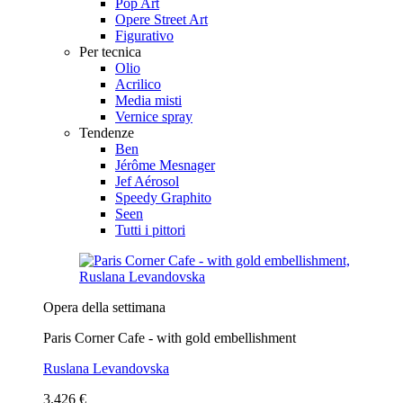
Pop Art
Opere Street Art
Figurativo
Per tecnica
Olio
Acrilico
Media misti
Vernice spray
Tendenze
Ben
Jérôme Mesnager
Jef Aérosol
Speedy Graphito
Seen
Tutti i pittori
Opera della settimana
Paris Corner Cafe - with gold embellishment
Ruslana Levandovska
3.426 €