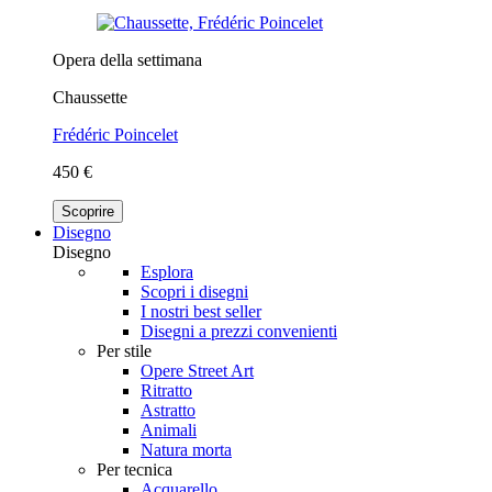
Opera della settimana
Chaussette
Frédéric Poincelet
450 €
Scoprire
Disegno
Disegno
Esplora
Scopri i disegni
I nostri best seller
Disegni a prezzi convenienti
Per stile
Opere Street Art
Ritratto
Astratto
Animali
Natura morta
Per tecnica
Acquarello