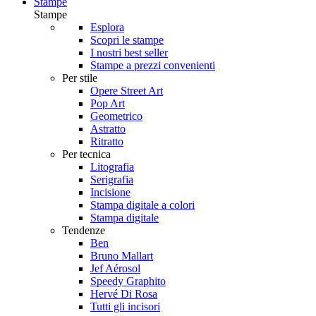
Stampe
Stampe
Esplora
Scopri le stampe
I nostri best seller
Stampe a prezzi convenienti
Per stile
Opere Street Art
Pop Art
Geometrico
Astratto
Ritratto
Per tecnica
Litografia
Serigrafia
Incisione
Stampa digitale a colori
Stampa digitale
Tendenze
Ben
Bruno Mallart
Jef Aérosol
Speedy Graphito
Hervé Di Rosa
Tutti gli incisori