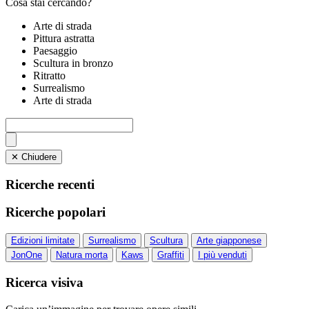
Cosa stai cercando?
Arte di strada
Pittura astratta
Paesaggio
Scultura in bronzo
Ritratto
Surrealismo
Arte di strada
✕ Chiudere
Ricerche recenti
Ricerche popolari
Edizioni limitate
Surrealismo
Scultura
Arte giapponese
JonOne
Natura morta
Kaws
Graffiti
I più venduti
Ricerca visiva