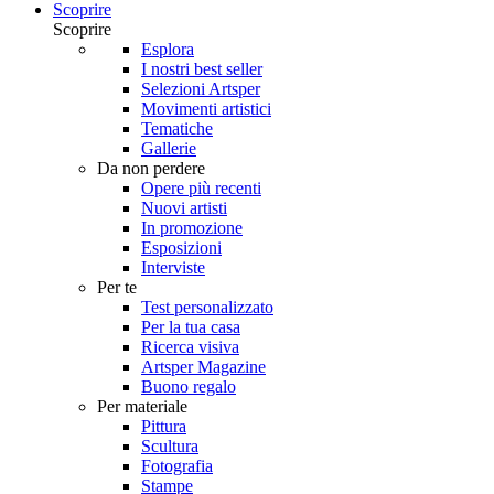
Scoprire
Scoprire
Esplora
I nostri best seller
Selezioni Artsper
Movimenti artistici
Tematiche
Gallerie
Da non perdere
Opere più recenti
Nuovi artisti
In promozione
Esposizioni
Interviste
Per te
Test personalizzato
Per la tua casa
Ricerca visiva
Artsper Magazine
Buono regalo
Per materiale
Pittura
Scultura
Fotografia
Stampe