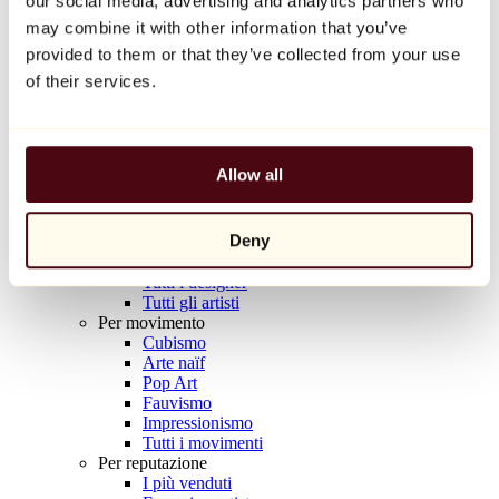
our social media, advertising and analytics partners who
Balloon Dog (Orange)
may combine it with other information that you’ve
Jeff Koons
provided to them or that they’ve collected from your use
10.000 €
of their services.
Scoprire
Artisti
Artisti
Allow all
Esplora
Tutti i pittori
Tutti gli scultori
Deny
Tutti i fotografi
Tutti i disegnatori
Tutti i designer
Tutti gli artisti
Per movimento
Cubismo
Arte naïf
Pop Art
Fauvismo
Impressionismo
Tutti i movimenti
Per reputazione
I più venduti