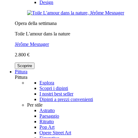
Design
Opera della settimana
Toile L'amour dans la nature
Jérôme Mesnager
2.800 €
Scoprire
Pittura
Pittura
Esplora
Scopri i dipinti
I nostri best seller
Dipinti a prezzi convenienti
Per stile
Astratto
Paesaggio
Ritratto
Pop Art
Opere Street Art