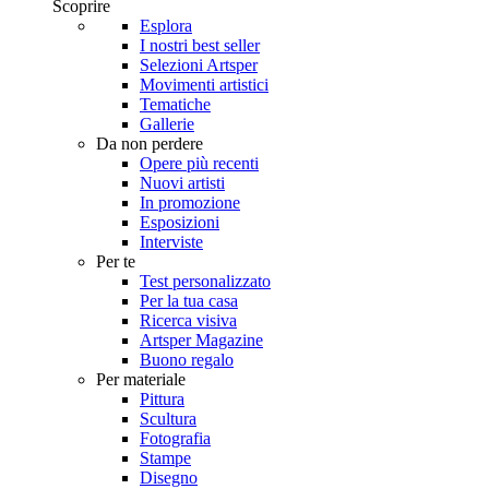
Scoprire
Esplora
I nostri best seller
Selezioni Artsper
Movimenti artistici
Tematiche
Gallerie
Da non perdere
Opere più recenti
Nuovi artisti
In promozione
Esposizioni
Interviste
Per te
Test personalizzato
Per la tua casa
Ricerca visiva
Artsper Magazine
Buono regalo
Per materiale
Pittura
Scultura
Fotografia
Stampe
Disegno