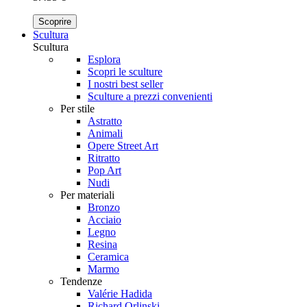
Scoprire
Scultura
Scultura
Esplora
Scopri le sculture
I nostri best seller
Sculture a prezzi convenienti
Per stile
Astratto
Animali
Opere Street Art
Ritratto
Pop Art
Nudi
Per materiali
Bronzo
Acciaio
Legno
Resina
Ceramica
Marmo
Tendenze
Valérie Hadida
Richard Orlinski