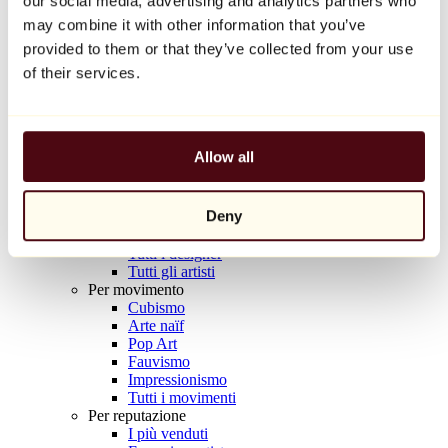
our social media, advertising and analytics partners who
Balloon Dog (Orange)
may combine it with other information that you’ve
Jeff Koons
provided to them or that they’ve collected from your use
10.000 €
of their services.
Scoprire
Artisti
Artisti
Allow all
Esplora
Tutti i pittori
Tutti gli scultori
Deny
Tutti i fotografi
Tutti i disegnatori
Tutti i designer
Tutti gli artisti
Per movimento
Cubismo
Arte naïf
Pop Art
Fauvismo
Impressionismo
Tutti i movimenti
Per reputazione
I più venduti