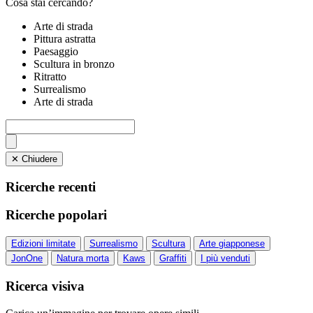
Cosa stai cercando?
Arte di strada
Pittura astratta
Paesaggio
Scultura in bronzo
Ritratto
Surrealismo
Arte di strada
✕ Chiudere
Ricerche recenti
Ricerche popolari
Edizioni limitate
Surrealismo
Scultura
Arte giapponese
JonOne
Natura morta
Kaws
Graffiti
I più venduti
Ricerca visiva