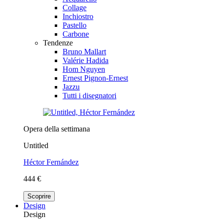
Collage
Inchiostro
Pastello
Carbone
Tendenze
Bruno Mallart
Valérie Hadida
Hom Nguyen
Ernest Pignon-Ernest
Jazzu
Tutti i disegnatori
Opera della settimana
Untitled
Héctor Fernández
444 €
Scoprire
Design
Design