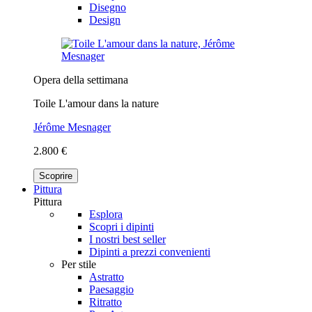
Disegno
Design
Opera della settimana
Toile L'amour dans la nature
Jérôme Mesnager
2.800 €
Scoprire
Pittura
Pittura
Esplora
Scopri i dipinti
I nostri best seller
Dipinti a prezzi convenienti
Per stile
Astratto
Paesaggio
Ritratto