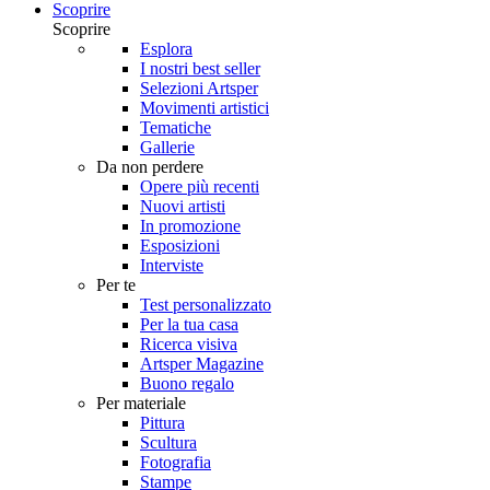
Scoprire
Scoprire
Esplora
I nostri best seller
Selezioni Artsper
Movimenti artistici
Tematiche
Gallerie
Da non perdere
Opere più recenti
Nuovi artisti
In promozione
Esposizioni
Interviste
Per te
Test personalizzato
Per la tua casa
Ricerca visiva
Artsper Magazine
Buono regalo
Per materiale
Pittura
Scultura
Fotografia
Stampe