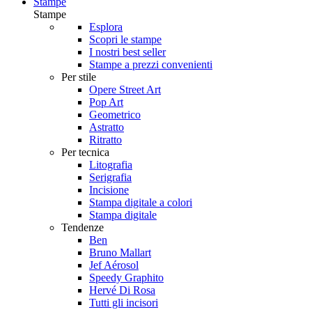
Stampe
Stampe
Esplora
Scopri le stampe
I nostri best seller
Stampe a prezzi convenienti
Per stile
Opere Street Art
Pop Art
Geometrico
Astratto
Ritratto
Per tecnica
Litografia
Serigrafia
Incisione
Stampa digitale a colori
Stampa digitale
Tendenze
Ben
Bruno Mallart
Jef Aérosol
Speedy Graphito
Hervé Di Rosa
Tutti gli incisori