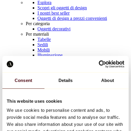
Esplora
Scopri gli oggetti di design
I nostri best seller
Oggetti di design a prezzi convenienti
Per categoria
Oggetti decorativi
Per materiali
Tabelle
Sedili
Mobili
Illuminazione
Tavola d'arte
Ceramica
Tendenze
Richard Orlinski
Consent
Details
About
Keith Haring
Jeff Koons
Yayoi Kusama
Jean-Michel Basquiat
This website uses cookies
Tutti i designer
We use cookies to personalise content and ads, to
provide social media features and to analyse our traffic.
Opera della settimana
We also share information about your use of our site with