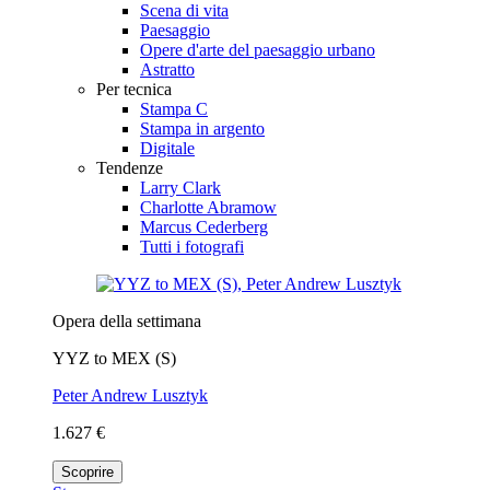
Scena di vita
Paesaggio
Opere d'arte del paesaggio urbano
Astratto
Per tecnica
Stampa C
Stampa in argento
Digitale
Tendenze
Larry Clark
Charlotte Abramow
Marcus Cederberg
Tutti i fotografi
Opera della settimana
YYZ to MEX (S)
Peter Andrew Lusztyk
1.627 €
Scoprire