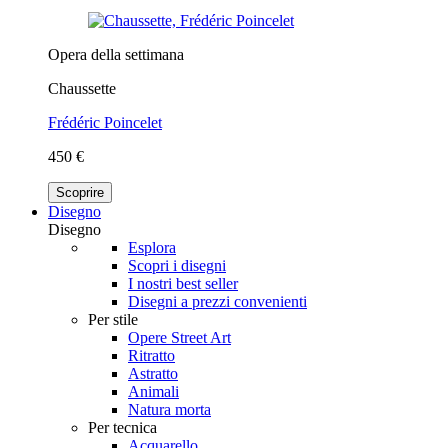
Opera della settimana
Chaussette
Frédéric Poincelet
450 €
Scoprire
Disegno
Disegno
Esplora
Scopri i disegni
I nostri best seller
Disegni a prezzi convenienti
Per stile
Opere Street Art
Ritratto
Astratto
Animali
Natura morta
Per tecnica
Acquarello