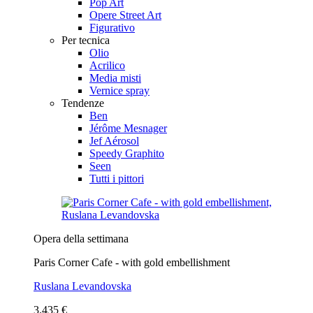
Pop Art
Opere Street Art
Figurativo
Per tecnica
Olio
Acrilico
Media misti
Vernice spray
Tendenze
Ben
Jérôme Mesnager
Jef Aérosol
Speedy Graphito
Seen
Tutti i pittori
Opera della settimana
Paris Corner Cafe - with gold embellishment
Ruslana Levandovska
3.435 €