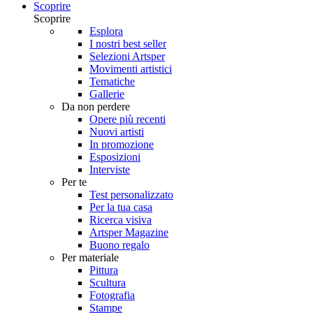
Scoprire
Scoprire
Esplora
I nostri best seller
Selezioni Artsper
Movimenti artistici
Tematiche
Gallerie
Da non perdere
Opere più recenti
Nuovi artisti
In promozione
Esposizioni
Interviste
Per te
Test personalizzato
Per la tua casa
Ricerca visiva
Artsper Magazine
Buono regalo
Per materiale
Pittura
Scultura
Fotografia
Stampe