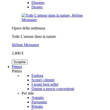
Disegno
Design
Opera della settimana
Toile L'amour dans la nature
Jérôme Mesnager
2.800 €
Scoprire
Pittura
Pittura
Esplora
Scopri i dipinti
I nostri best seller
Dipinti a prezzi convenienti
Per stile
Astratto
Paesaggio
Ritratto