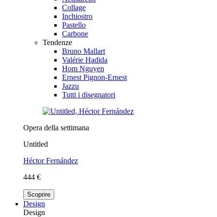
Collage
Inchiostro
Pastello
Carbone
Tendenze
Bruno Mallart
Valérie Hadida
Hom Nguyen
Ernest Pignon-Ernest
Jazzu
Tutti i disegnatori
Opera della settimana
Untitled
Héctor Fernández
444 €
Scoprire
Design
Design