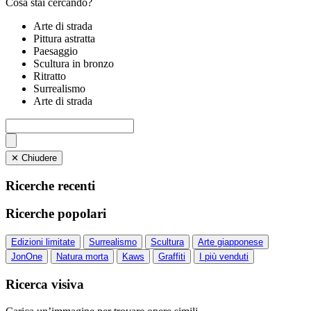
Cosa stai cercando?
Arte di strada
Pittura astratta
Paesaggio
Scultura in bronzo
Ritratto
Surrealismo
Arte di strada
✕ Chiudere
Ricerche recenti
Ricerche popolari
Edizioni limitate
Surrealismo
Scultura
Arte giapponese
JonOne
Natura morta
Kaws
Graffiti
I più venduti
Ricerca visiva