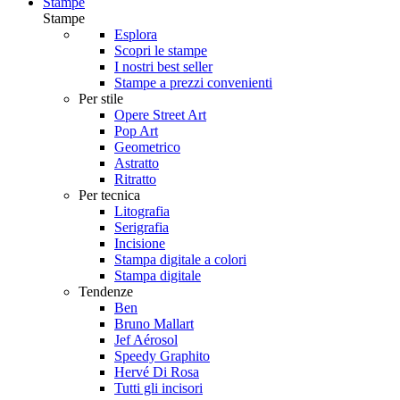
Stampe
Stampe
Esplora
Scopri le stampe
I nostri best seller
Stampe a prezzi convenienti
Per stile
Opere Street Art
Pop Art
Geometrico
Astratto
Ritratto
Per tecnica
Litografia
Serigrafia
Incisione
Stampa digitale a colori
Stampa digitale
Tendenze
Ben
Bruno Mallart
Jef Aérosol
Speedy Graphito
Hervé Di Rosa
Tutti gli incisori