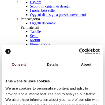
Esplora
Scopri gli oggetti di design
I nostri best seller
Oggetti di design a prezzi convenienti
Per categoria
Oggetti decorativi
Per materiali
Tabelle
Sedili
Mobili
Illuminazione
Tavola d'arte
Ceramica
Tendenze
Richard Orlinski
Consent
Details
About
Keith Haring
Jeff Koons
Yayoi Kusama
Jean-Michel Basquiat
This website uses cookies
Tutti i designer
We use cookies to personalise content and ads, to
provide social media features and to analyse our traffic.
Opera della settimana
We also share information about your use of our site with