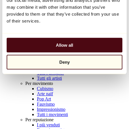
our social media, advertising and analytics partners who
Balloon Dog (Orange)
may combine it with other information that you’ve
Jeff Koons
provided to them or that they’ve collected from your use
10.000 €
of their services.
Scoprire
Artisti
Artisti
Allow all
Esplora
Tutti i pittori
Tutti gli scultori
Deny
Tutti i fotografi
Tutti i disegnatori
Tutti i designer
Tutti gli artisti
Per movimento
Cubismo
Arte naïf
Pop Art
Fauvismo
Impressionismo
Tutti i movimenti
Per reputazione
I più venduti