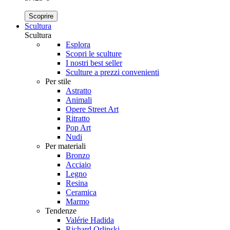
Scoprire
Scultura
Scultura
Esplora
Scopri le sculture
I nostri best seller
Sculture a prezzi convenienti
Per stile
Astratto
Animali
Opere Street Art
Ritratto
Pop Art
Nudi
Per materiali
Bronzo
Acciaio
Legno
Resina
Ceramica
Marmo
Tendenze
Valérie Hadida
Richard Orlinski