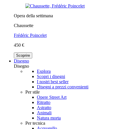
Opera della settimana
Chaussette
Frédéric Poincelet
450 €
Scoprire
Disegno
Disegno
Esplora
Scopri i disegni
I nostri best seller
Disegni a prezzi convenienti
Per stile
Opere Street Art
Ritratto
Astratto
Animali
Natura morta
Per tecnica
Acquarello