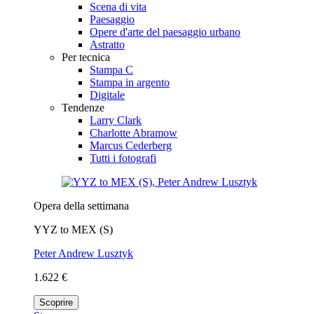
Scena di vita
Paesaggio
Opere d'arte del paesaggio urbano
Astratto
Per tecnica
Stampa C
Stampa in argento
Digitale
Tendenze
Larry Clark
Charlotte Abramow
Marcus Cederberg
Tutti i fotografi
Opera della settimana
YYZ to MEX (S)
Peter Andrew Lusztyk
1.622 €
Scoprire