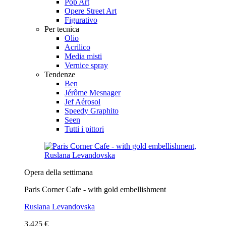
Pop Art
Opere Street Art
Figurativo
Per tecnica
Olio
Acrilico
Media misti
Vernice spray
Tendenze
Ben
Jérôme Mesnager
Jef Aérosol
Speedy Graphito
Seen
Tutti i pittori
Opera della settimana
Paris Corner Cafe - with gold embellishment
Ruslana Levandovska
3.425 €