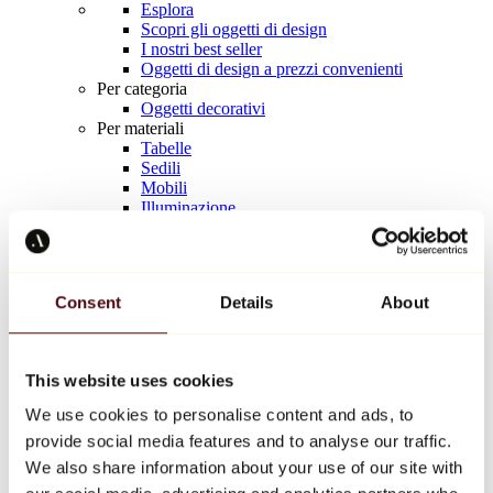
Esplora
Scopri gli oggetti di design
I nostri best seller
Oggetti di design a prezzi convenienti
Per categoria
Oggetti decorativi
Per materiali
Tabelle
Sedili
Mobili
Illuminazione
Tavola d'arte
Ceramica
Tendenze
Richard Orlinski
Consent
Details
About
Keith Haring
Jeff Koons
Yayoi Kusama
Jean-Michel Basquiat
This website uses cookies
Tutti i designer
We use cookies to personalise content and ads, to
provide social media features and to analyse our traffic.
Opera della settimana
We also share information about your use of our site with