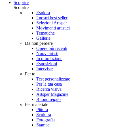
Scoprire
Scoprire
Esplora
I nostri best seller
Selezioni Artsper
Movimenti artistici
Tematiche
Gallerie
Da non perdere
Opere più recenti
Nuovi artisti
In promozione
Esposizioni
Interviste
Per te
Test personalizzato
Per la tua casa
Ricerca visiva
Artsper Magazine
Buono regalo
Per materiale
Pittura
Scultura
Fotografia
Stampe