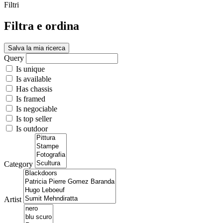
Filtri
Filtra e ordina
Salva la mia ricerca
Query
Is unique
Is available
Has chassis
Is framed
Is negociable
Is top seller
Is outdoor
Category
Artist