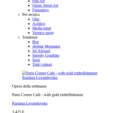
Pop Art
Opere Street Art
Figurativo
Per tecnica
Olio
Acrilico
Media misti
Vernice spray
Tendenze
Ben
Jérôme Mesnager
Jef Aérosol
Speedy Graphito
Seen
Tutti i pittori
Opera della settimana
Paris Corner Cafe - with gold embellishment
Ruslana Levandovska
3.425 €