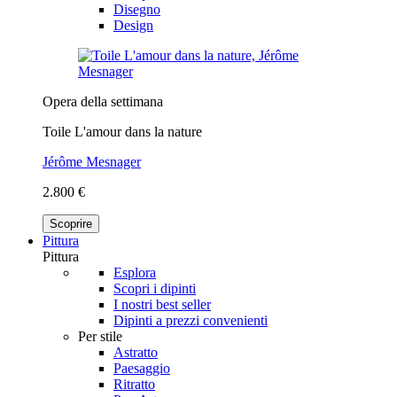
Disegno
Design
Opera della settimana
Toile L'amour dans la nature
Jérôme Mesnager
2.800 €
Scoprire
Pittura
Pittura
Esplora
Scopri i dipinti
I nostri best seller
Dipinti a prezzi convenienti
Per stile
Astratto
Paesaggio
Ritratto