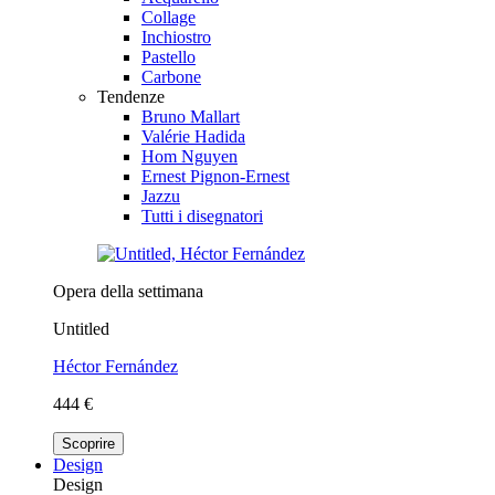
Collage
Inchiostro
Pastello
Carbone
Tendenze
Bruno Mallart
Valérie Hadida
Hom Nguyen
Ernest Pignon-Ernest
Jazzu
Tutti i disegnatori
Opera della settimana
Untitled
Héctor Fernández
444 €
Scoprire
Design
Design