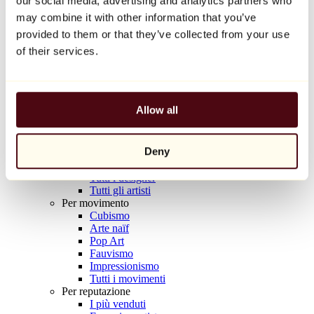
our social media, advertising and analytics partners who
Balloon Dog (Orange)
may combine it with other information that you’ve
Jeff Koons
provided to them or that they’ve collected from your use
10.000 €
of their services.
Scoprire
Artisti
Artisti
Allow all
Esplora
Tutti i pittori
Tutti gli scultori
Deny
Tutti i fotografi
Tutti i disegnatori
Tutti i designer
Tutti gli artisti
Per movimento
Cubismo
Arte naïf
Pop Art
Fauvismo
Impressionismo
Tutti i movimenti
Per reputazione
I più venduti