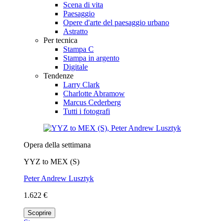
Scena di vita
Paesaggio
Opere d'arte del paesaggio urbano
Astratto
Per tecnica
Stampa C
Stampa in argento
Digitale
Tendenze
Larry Clark
Charlotte Abramow
Marcus Cederberg
Tutti i fotografi
Opera della settimana
YYZ to MEX (S)
Peter Andrew Lusztyk
1.622 €
Scoprire