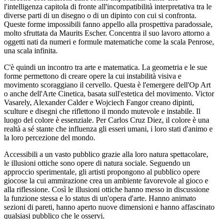
l'intelligenza capitola di fronte all'incompatibilità interpretativa tra le
diverse parti di un disegno o di un dipinto con cui si confronta.
Queste forme impossibili fanno appello alla prospettiva paradossale,
molto sfruttata da Maurits Escher. Concentra il suo lavoro attorno a
oggetti nati da numeri e formule matematiche come la scala Penrose,
una scala infinita.
C'è quindi un incontro tra arte e matematica. La geometria e le sue
forme permettono di creare opere la cui instabilità visiva e
movimento scoraggiano il cervello. Questa è l'emergere dell'Op Art
o anche dell'Arte Cinetica, basata sull'estetica del movimento. Victor
Vasarely, Alexander Calder e Wojciech Fangor creano dipinti,
sculture e disegni che riflettono il mondo mutevole e instabile. Il
luogo del colore è essenziale. Per Carlos Cruz Diez, il colore è una
realtà a sé stante che influenza gli esseri umani, i loro stati d'animo e
la loro percezione del mondo.
Accessibili a un vasto pubblico grazie alla loro natura spettacolare,
le illusioni ottiche sono opere di natura sociale. Seguendo un
approccio sperimentale, gli artisti propongono al pubblico opere
giocose la cui ammirazione crea un ambiente favorevole al gioco e
alla riflessione. Così le illusioni ottiche hanno messo in discussione
la funzione stessa e lo status di un'opera d'arte. Hanno animato
sezioni di pareti, hanno aperto nuove dimensioni e hanno affascinato
qualsiasi pubblico che le osservi.