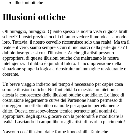
Illusioni ottiche
Illusioni ottiche
Oh miraggio, miraggio! Quanto spesso la nostra vista ci gioca brutti
scherzi? I nostri preziosi occhi ci fanno vedere il mondo… a modo
loro. Tuttavia, il nostro cervello ricostruisce solo una realtà. Ma tra il
reale e il vero, siamo sempre sicuri di inclinarci dalla parte giusta? Il
dubbio insorge e si crea l'illusione. Anche gli artisti possono
appropriarsi di queste illusioni ottiche che maltrattano la nostra
intelligenza. Il dubbio è quindi il fulcro. L'incomprensione della
situazione spinge la logica a ricostruire un'immagine rassicurante e
coerente.
Un breve viaggio indietro nel tempo è necessario per capire cosa
sono le illusioni ottiche. Nell'antichità la maestria architettonica
attesta la conoscenza delle illusioni ottiche quotidiane. Le linee di
costruzione leggermente curve del Partenone hanno permesso di
correggere un effetto ottico naturale per apparire perfettamente
dritto. Questa consapevolezza tecnica permette agli uomini di
appropriarsi degli spazi, giocare con la profondità e modificare la
realtà. Lasciando il campo libero agli artisti di usarli a piacimento!
Nascono così illusioni dalle forme impossibili. Tanto che