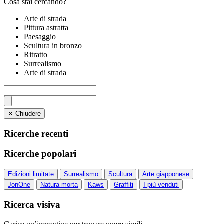
Cosa stai cercando?
Arte di strada
Pittura astratta
Paesaggio
Scultura in bronzo
Ritratto
Surrealismo
Arte di strada
✕ Chiudere
Ricerche recenti
Ricerche popolari
Edizioni limitate
Surrealismo
Scultura
Arte giapponese
JonOne
Natura morta
Kaws
Graffiti
I più venduti
Ricerca visiva