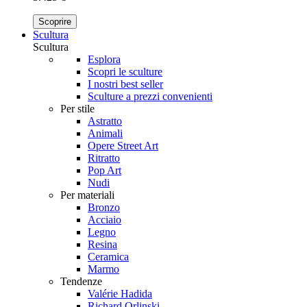
Scoprire
Scultura
Scultura
Esplora
Scopri le sculture
I nostri best seller
Sculture a prezzi convenienti
Per stile
Astratto
Animali
Opere Street Art
Ritratto
Pop Art
Nudi
Per materiali
Bronzo
Acciaio
Legno
Resina
Ceramica
Marmo
Tendenze
Valérie Hadida
Richard Orlinski