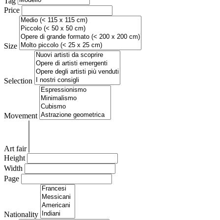
Tag
Price
Size
Selection
Movement
Art fair
Height
Width
Page
Nationality