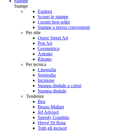
Stampe
Stampe
Esplora
Scopri le stampe
I nostri best seller
Stampe a prezzi convenienti
Per stile
Opere Street Art
Pop Art
Geometrico
Astratto
Ritratto
Per tecnica
Litografia
Serigrafia
Incisione
Stampa digitale a colori
Stampa digitale
Tendenze
Ben
Bruno Mallart
Jef Aérosol
Speedy Graphito
Hervé Di Rosa
Tutti gli incisori