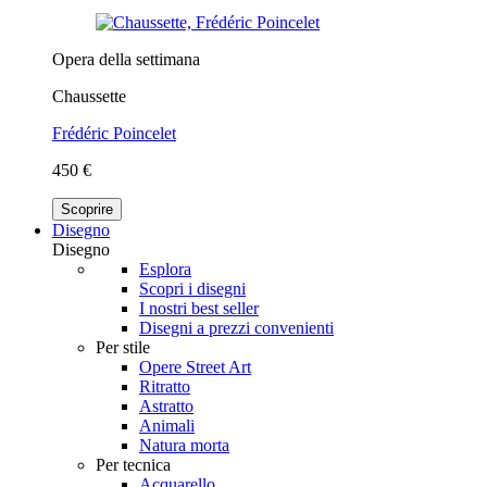
Opera della settimana
Chaussette
Frédéric Poincelet
450 €
Scoprire
Disegno
Disegno
Esplora
Scopri i disegni
I nostri best seller
Disegni a prezzi convenienti
Per stile
Opere Street Art
Ritratto
Astratto
Animali
Natura morta
Per tecnica
Acquarello