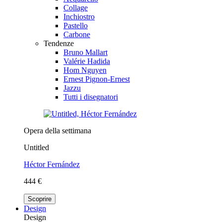
Collage
Inchiostro
Pastello
Carbone
Tendenze
Bruno Mallart
Valérie Hadida
Hom Nguyen
Ernest Pignon-Ernest
Jazzu
Tutti i disegnatori
Opera della settimana
Untitled
Héctor Fernández
444 €
Scoprire
Design
Design