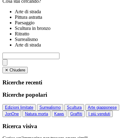
Cosa stai cercando?
Arte di strada
Pittura astratta
Paesaggio
Scultura in bronzo
Ritratto
Surrealismo
Arte di strada
✕ Chiudere
Ricerche recenti
Ricerche popolari
Edizioni limitate
Surrealismo
Scultura
Arte giapponese
JonOne
Natura morta
Kaws
Graffiti
I più venduti
Ricerca visiva