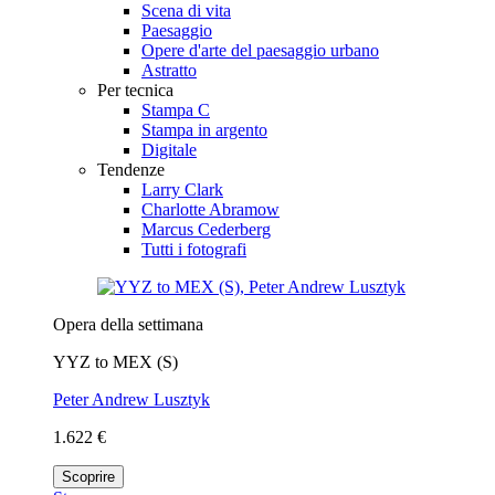
Scena di vita
Paesaggio
Opere d'arte del paesaggio urbano
Astratto
Per tecnica
Stampa C
Stampa in argento
Digitale
Tendenze
Larry Clark
Charlotte Abramow
Marcus Cederberg
Tutti i fotografi
Opera della settimana
YYZ to MEX (S)
Peter Andrew Lusztyk
1.622 €
Scoprire