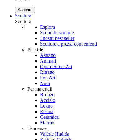
Scoprire
Scultura
Scultura
Esplora
Scopri le sculture
I nostri best seller
Sculture a prezzi convenienti
Per stile
Astratto
Animali
Opere Street Art
Ritratto
Pop Art
Nudi
Per materiali
Bronzo
Acciaio
Legno
Resina
Ceramica
Marmo
Tendenze
Valérie Hadida
Richard Orlinski