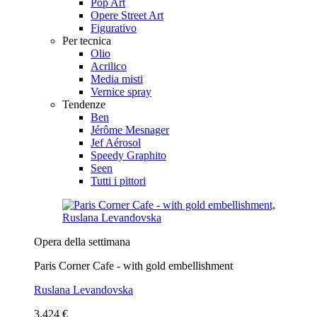
Pop Art
Opere Street Art
Figurativo
Per tecnica
Olio
Acrilico
Media misti
Vernice spray
Tendenze
Ben
Jérôme Mesnager
Jef Aérosol
Speedy Graphito
Seen
Tutti i pittori
Opera della settimana
Paris Corner Cafe - with gold embellishment
Ruslana Levandovska
3.424 €