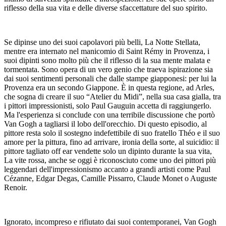
riflesso della sua vita e delle diverse sfaccettature del suo spirito.
Se dipinse uno dei suoi capolavori più belli, La Notte Stellata,
mentre era internato nel manicomio di Saint Rémy in Provenza, i
suoi dipinti sono molto più che il riflesso di la sua mente malata e
tormentata. Sono opera di un vero genio che traeva ispirazione sia
dai suoi sentimenti personali che dalle stampe giapponesi: per lui la
Provenza era un secondo Giappone. È in questa regione, ad Arles,
che sogna di creare il suo “Atelier du Midi”, nella sua casa gialla, tra
i pittori impressionisti, solo Paul Gauguin accetta di raggiungerlo.
Ma l'esperienza si conclude con una terribile discussione che portò
Van Gogh a tagliarsi il lobo dell'orecchio. Di questo episodio, al
pittore resta solo il sostegno indefettibile di suo fratello Théo e il suo
amore per la pittura, fino ad arrivare, ironia della sorte, al suicidio: il
pittore tagliato off ear vendette solo un dipinto durante la sua vita,
La vite rossa, anche se oggi è riconosciuto come uno dei pittori più
leggendari dell'impressionismo accanto a grandi artisti come Paul
Cézanne, Edgar Degas, Camille Pissarro, Claude Monet o Auguste
Renoir.
Ignorato, incompreso e rifiutato dai suoi contemporanei, Van Gogh