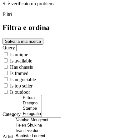
Si è verificato un problema
Filtri
Filtra e ordina
Salva la mia ricerca
Query
Is unique
Is available
Has chassis
Is framed
Is negociable
Is top seller
Is outdoor
Category
Artist