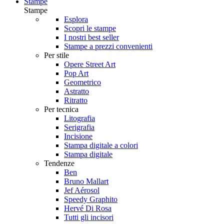
Stampe
Stampe
Esplora
Scopri le stampe
I nostri best seller
Stampe a prezzi convenienti
Per stile
Opere Street Art
Pop Art
Geometrico
Astratto
Ritratto
Per tecnica
Litografia
Serigrafia
Incisione
Stampa digitale a colori
Stampa digitale
Tendenze
Ben
Bruno Mallart
Jef Aérosol
Speedy Graphito
Hervé Di Rosa
Tutti gli incisori