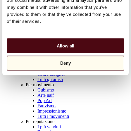
our social media, advertising and analytics partners who
Balloon Dog (Orange)
may combine it with other information that you’ve
Jeff Koons
provided to them or that they’ve collected from your use
10.000 €
of their services.
Scoprire
Artisti
Artisti
Allow all
Esplora
Tutti i pittori
Tutti gli scultori
Deny
Tutti i fotografi
Tutti i disegnatori
Tutti i designer
Tutti gli artisti
Per movimento
Cubismo
Arte naïf
Pop Art
Fauvismo
Impressionismo
Tutti i movimenti
Per reputazione
I più venduti