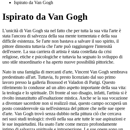
Ispirato da Van Gogh
Ispirato da Van Gogh
L'unicità di Van Gogh sta nel fatto che per tutta la sua vita l'arte è
stata l'ancora di salvezza della sua mente tormentata e della sua
difficile esistenza. Se l'arte non bastava a salvare il suo spirito, il
pittore dimostra tuttavia che l'arte può raggiungere l'intensità
dell'essere. La sua carriera di artista è stata costellata da crisi
religiose, etiche e psicologiche e tuttavia ha segnato lo sviluppo di
uno stile straordinario e ha aperto nuove possibilità pittoriche.
Nato in una famiglia di mercanti d'arte, Vincent Van Gogh sembrava
predestinato all'art. Tuttavia, fu presto licenziato dal suo primo
lavoro presso la galleria Boussod et Valadon di Parigi. Questo
riferimento lo condusse ad un altro aspetto importante della sua vita:
la teologia e lo spirituale. Di fronte al suo disagio, infatti, l'artista si è
rivolto innanzitutto all'esaltazione mistica. Anche se la sua vocazione
a diventare sacerdote non si realizzò mai, questo campo occuperà un
posto considerevole sia nell'esistenza del pittore che nelle sue opere
d'arte. Van Gogh trovò senza dubbio nella pittura ciò che cercava
nei suoi studi teologici: rivelò nella sua arte tutte le sue aspirazioni e
le sue inquietudini. Ha usato l'arte come mezzo profondamente
intimo di salvezza spirituale e introspezione. Le sue opere sono un