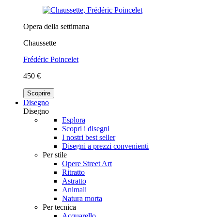
Opera della settimana
Chaussette
Frédéric Poincelet
450 €
Scoprire
Disegno
Disegno
Esplora
Scopri i disegni
I nostri best seller
Disegni a prezzi convenienti
Per stile
Opere Street Art
Ritratto
Astratto
Animali
Natura morta
Per tecnica
Acquarello