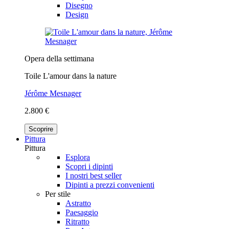
Disegno
Design
Opera della settimana
Toile L'amour dans la nature
Jérôme Mesnager
2.800 €
Scoprire
Pittura
Pittura
Esplora
Scopri i dipinti
I nostri best seller
Dipinti a prezzi convenienti
Per stile
Astratto
Paesaggio
Ritratto