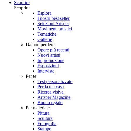
Scoprire
Scoprire
Esplora
I nostri best seller
Selezioni Artsper
Movimenti artistici
Tematiche
Gallerie
Da non perdere
Opere più recenti
Nuovi artisti
In promozione
Esposizioni
Interviste
Per te
Test personalizzato
Per la tua casa
Ricerca visiva
Artsper Magazine
Buono regalo
Per materiale
Pittura
Scultura
Fotografia
Stampe