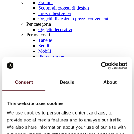
Esplora
Scopri gli oggetti di design
I nostri best seller
Oggetti di design a prezzi convenienti
Per categoria
Oggetti decorativi
Per materiali
Tabelle
Sedili
Mobili
Illuminazione
Tavola d'arte
Ceramica
Tendenze
Richard Orlinski
Consent
Details
About
Keith Haring
Jeff Koons
Yayoi Kusama
Jean-Michel Basquiat
This website uses cookies
Tutti i designer
We use cookies to personalise content and ads, to
provide social media features and to analyse our traffic.
Opera della settimana
We also share information about your use of our site with