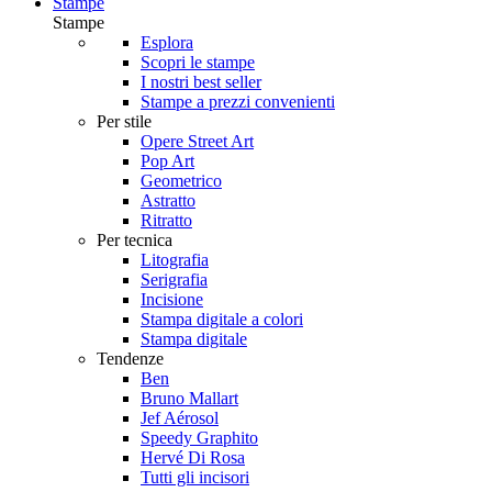
Stampe
Stampe
Esplora
Scopri le stampe
I nostri best seller
Stampe a prezzi convenienti
Per stile
Opere Street Art
Pop Art
Geometrico
Astratto
Ritratto
Per tecnica
Litografia
Serigrafia
Incisione
Stampa digitale a colori
Stampa digitale
Tendenze
Ben
Bruno Mallart
Jef Aérosol
Speedy Graphito
Hervé Di Rosa
Tutti gli incisori