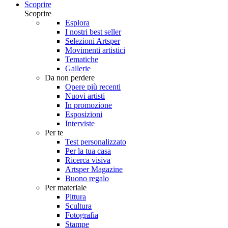
Scoprire
Scoprire
Esplora
I nostri best seller
Selezioni Artsper
Movimenti artistici
Tematiche
Gallerie
Da non perdere
Opere più recenti
Nuovi artisti
In promozione
Esposizioni
Interviste
Per te
Test personalizzato
Per la tua casa
Ricerca visiva
Artsper Magazine
Buono regalo
Per materiale
Pittura
Scultura
Fotografia
Stampe