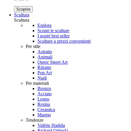
Scoprire
Scultura
Scultura
Esplora
Scopri le sculture
I nostri best seller
Sculture a prezzi convenienti
Per stile
Astratto
Animali
Opere Street Art
Ritratto
Pop Art
Nudi
Per materiali
Bronzo
Acciaio
Legno
Resina
Ceramica
Marmo
Tendenze
Valérie Hadida
Richard Orlinski