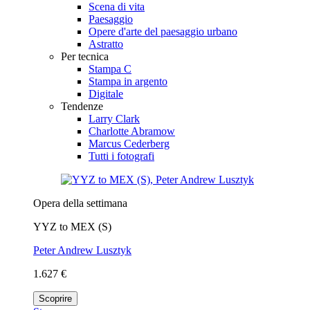
Scena di vita
Paesaggio
Opere d'arte del paesaggio urbano
Astratto
Per tecnica
Stampa C
Stampa in argento
Digitale
Tendenze
Larry Clark
Charlotte Abramow
Marcus Cederberg
Tutti i fotografi
Opera della settimana
YYZ to MEX (S)
Peter Andrew Lusztyk
1.627 €
Scoprire