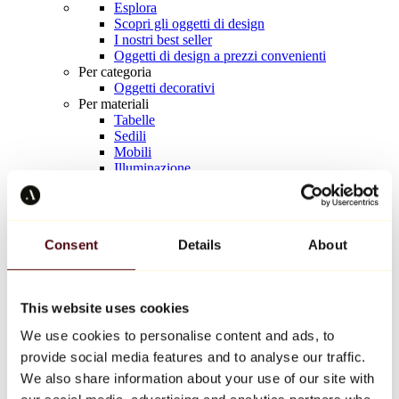
Esplora
Scopri gli oggetti di design
I nostri best seller
Oggetti di design a prezzi convenienti
Per categoria
Oggetti decorativi
Per materiali
Tabelle
Sedili
Mobili
Illuminazione
Tavola d'arte
Ceramica
Tendenze
Richard Orlinski
Consent
Details
About
Keith Haring
Jeff Koons
Yayoi Kusama
Jean-Michel Basquiat
This website uses cookies
Tutti i designer
We use cookies to personalise content and ads, to
provide social media features and to analyse our traffic.
Opera della settimana
We also share information about your use of our site with