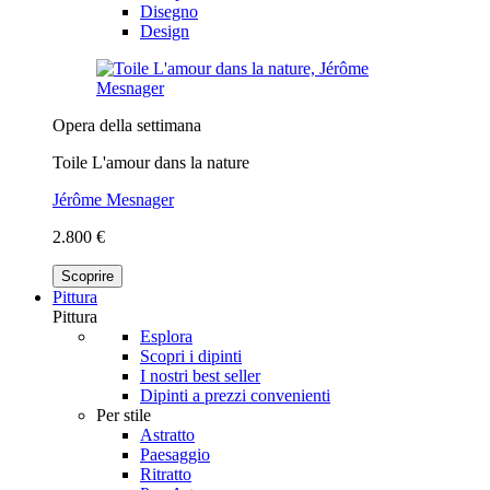
Disegno
Design
Opera della settimana
Toile L'amour dans la nature
Jérôme Mesnager
2.800 €
Scoprire
Pittura
Pittura
Esplora
Scopri i dipinti
I nostri best seller
Dipinti a prezzi convenienti
Per stile
Astratto
Paesaggio
Ritratto