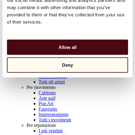
our social media, advertising and analytics partners who
Balloon Dog (Orange)
may combine it with other information that you’ve
Jeff Koons
provided to them or that they’ve collected from your use
10.000 €
of their services.
Scoprire
Artisti
Artisti
Allow all
Esplora
Tutti i pittori
Tutti gli scultori
Deny
Tutti i fotografi
Tutti i disegnatori
Tutti i designer
Tutti gli artisti
Per movimento
Cubismo
Arte naïf
Pop Art
Fauvismo
Impressionismo
Tutti i movimenti
Per reputazione
I più venduti