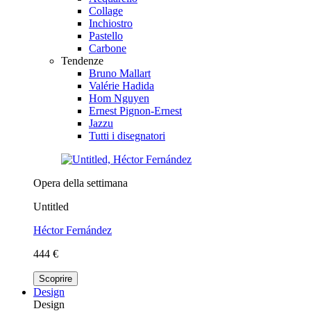
Collage
Inchiostro
Pastello
Carbone
Tendenze
Bruno Mallart
Valérie Hadida
Hom Nguyen
Ernest Pignon-Ernest
Jazzu
Tutti i disegnatori
Opera della settimana
Untitled
Héctor Fernández
444 €
Scoprire
Design
Design