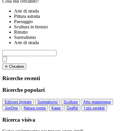
Cosa stai cercando?
Arte di strada
Pittura astratta
Paesaggio
Scultura in bronzo
Ritratto
Surrealismo
Arte di strada
✕ Chiudere
Ricerche recenti
Ricerche popolari
Edizioni limitate
Surrealismo
Scultura
Arte giapponese
JonOne
Natura morta
Kaws
Graffiti
I più venduti
Ricerca visiva