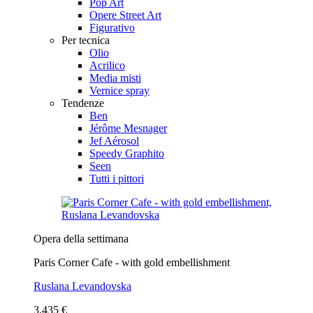
Pop Art
Opere Street Art
Figurativo
Per tecnica
Olio
Acrilico
Media misti
Vernice spray
Tendenze
Ben
Jérôme Mesnager
Jef Aérosol
Speedy Graphito
Seen
Tutti i pittori
Opera della settimana
Paris Corner Cafe - with gold embellishment
Ruslana Levandovska
3.435 €