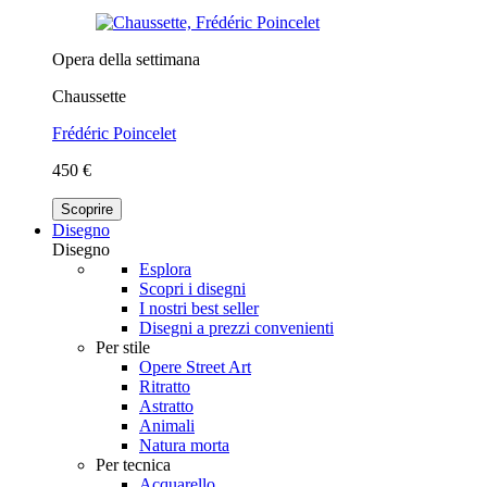
Opera della settimana
Chaussette
Frédéric Poincelet
450 €
Scoprire
Disegno
Disegno
Esplora
Scopri i disegni
I nostri best seller
Disegni a prezzi convenienti
Per stile
Opere Street Art
Ritratto
Astratto
Animali
Natura morta
Per tecnica
Acquarello