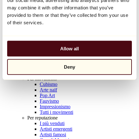
our social media, advertising and analytics partners who
Natacha Birds
may combine it with other information that you’ve
69 €
provided to them or that they’ve collected from your use
of their services.
Scoprire
Artisti
Artisti
Esplora
Tutti i pittori
Allow all
Tutti gli scultori
Tutti i fotografi
Tutti i disegnatori
Deny
Tutti i designer
Tutti gli artisti
Per movimento
Cubismo
Arte naïf
Pop Art
Fauvismo
Impressionismo
Tutti i movimenti
Per reputazione
I più venduti
Artisti emergenti
Artisti famosi