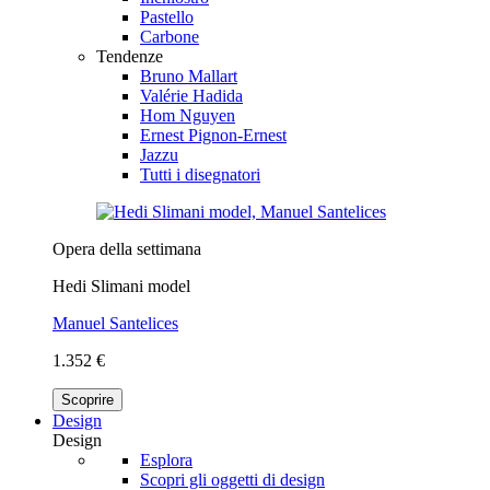
Pastello
Carbone
Tendenze
Bruno Mallart
Valérie Hadida
Hom Nguyen
Ernest Pignon-Ernest
Jazzu
Tutti i disegnatori
Opera della settimana
Hedi Slimani model
Manuel Santelices
1.352 €
Scoprire
Design
Design
Esplora
Scopri gli oggetti di design