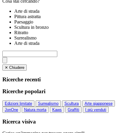
Cosa stai cercando?
Arte di strada
Pittura astratta
Paesaggio
Scultura in bronzo
Ritratto
Surrealismo
Arte di strada
✕ Chiudere
Ricerche recenti
Ricerche popolari
Edizioni limitate
Surrealismo
Scultura
Arte giapponese
JonOne
Natura morta
Kaws
Graffiti
I più venduti
Ricerca visiva