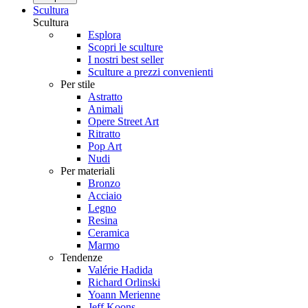
Scultura
Scultura
Esplora
Scopri le sculture
I nostri best seller
Sculture a prezzi convenienti
Per stile
Astratto
Animali
Opere Street Art
Ritratto
Pop Art
Nudi
Per materiali
Bronzo
Acciaio
Legno
Resina
Ceramica
Marmo
Tendenze
Valérie Hadida
Richard Orlinski
Yoann Merienne
Jeff Koons