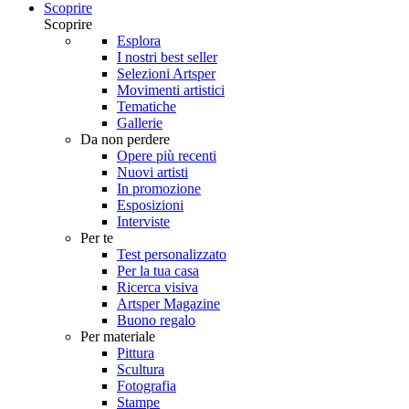
Scoprire
Scoprire
Esplora
I nostri best seller
Selezioni Artsper
Movimenti artistici
Tematiche
Gallerie
Da non perdere
Opere più recenti
Nuovi artisti
In promozione
Esposizioni
Interviste
Per te
Test personalizzato
Per la tua casa
Ricerca visiva
Artsper Magazine
Buono regalo
Per materiale
Pittura
Scultura
Fotografia
Stampe