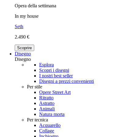
Opera della settimana
In my house
Seth
2.490 €
Scoprire
Disegno
Disegno
Esplora
Scopri i disegni
I nostri best seller
Disegni a prezzi convenienti
Per stile
Opere Street Art
Ritratto
Astratto
Animali
Natura morta
Per tecnica
Acquarello
Collage
Inchiostro