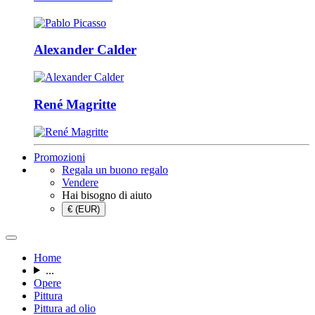
Alexander Calder
René Magritte
Promozioni
Regala un buono regalo
Vendere
Hai bisogno di aiuto
€ (EUR)
Home
...
Opere
Pittura
Pittura ad olio