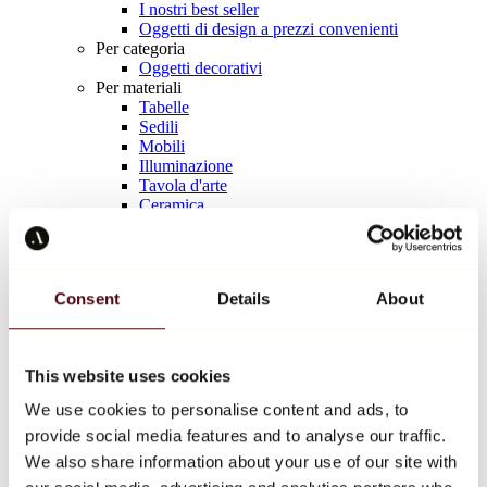
I nostri best seller
Oggetti di design a prezzi convenienti
Per categoria
Oggetti decorativi
Per materiali
Tabelle
Sedili
Mobili
Illuminazione
Tavola d'arte
Ceramica
Tendenze
Richard Orlinski
Keith Haring
Jeff Koons
Consent
Details
About
Jean-Michel Basquiat
Kaws
Tutti i designer
This website uses cookies
We use cookies to personalise content and ads, to
Opera della settimana
provide social media features and to analyse our traffic.
Une poignée de prières.
We also share information about your use of our site with