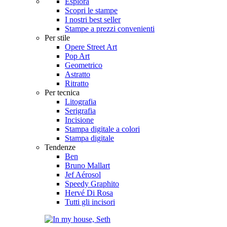
Esplora
Scopri le stampe
I nostri best seller
Stampe a prezzi convenienti
Per stile
Opere Street Art
Pop Art
Geometrico
Astratto
Ritratto
Per tecnica
Litografia
Serigrafia
Incisione
Stampa digitale a colori
Stampa digitale
Tendenze
Ben
Bruno Mallart
Jef Aérosol
Speedy Graphito
Hervé Di Rosa
Tutti gli incisori