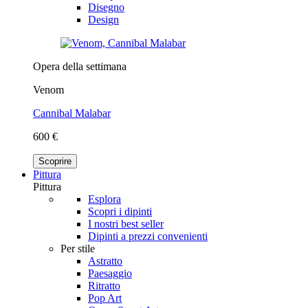
Disegno
Design
Opera della settimana
Venom
Cannibal Malabar
600 €
Scoprire
Pittura
Pittura
Esplora
Scopri i dipinti
I nostri best seller
Dipinti a prezzi convenienti
Per stile
Astratto
Paesaggio
Ritratto
Pop Art