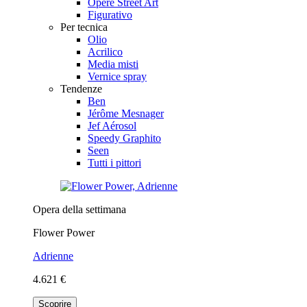
Opere Street Art
Figurativo
Per tecnica
Olio
Acrilico
Media misti
Vernice spray
Tendenze
Ben
Jérôme Mesnager
Jef Aérosol
Speedy Graphito
Seen
Tutti i pittori
Opera della settimana
Flower Power
Adrienne
4.621 €
Scoprire