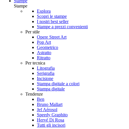
Stampe
Stampe
Esplora
Scopri le stampe
I nostri best seller
Stampe a prezzi convenienti
Per stile
Opere Street Art
Pop Art
Geometrico
Astratto
Ritratto
Per tecnica
Litografia
Serigrafia
Incisione
Stampa digitale a colori
Stampa digitale
Tendenze
Ben
Bruno Mallart
Jef Aérosol
Speedy Graphito
Hervé Di Rosa
Tutti gli incisori