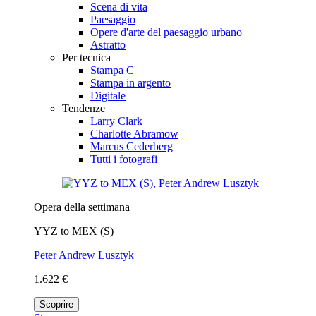
Scena di vita
Paesaggio
Opere d'arte del paesaggio urbano
Astratto
Per tecnica
Stampa C
Stampa in argento
Digitale
Tendenze
Larry Clark
Charlotte Abramow
Marcus Cederberg
Tutti i fotografi
Opera della settimana
YYZ to MEX (S)
Peter Andrew Lusztyk
1.622 €
Scoprire