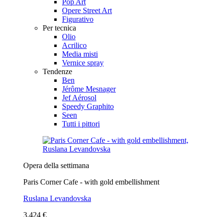
Pop Art
Opere Street Art
Figurativo
Per tecnica
Olio
Acrilico
Media misti
Vernice spray
Tendenze
Ben
Jérôme Mesnager
Jef Aérosol
Speedy Graphito
Seen
Tutti i pittori
Opera della settimana
Paris Corner Cafe - with gold embellishment
Ruslana Levandovska
3.424 €