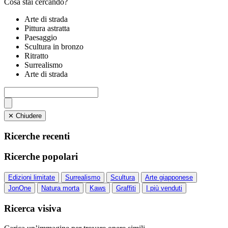
Cosa stai cercando?
Arte di strada
Pittura astratta
Paesaggio
Scultura in bronzo
Ritratto
Surrealismo
Arte di strada
✕ Chiudere
Ricerche recenti
Ricerche popolari
Edizioni limitate
Surrealismo
Scultura
Arte giapponese
JonOne
Natura morta
Kaws
Graffiti
I più venduti
Ricerca visiva