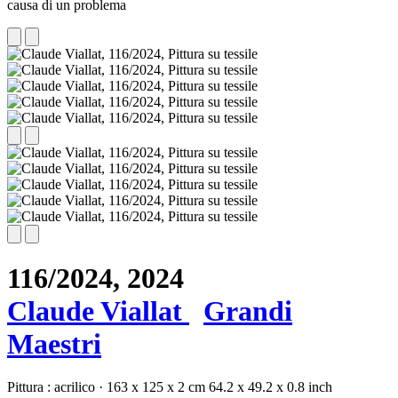
causa di un problema
116/2024,
2024
Claude Viallat
Grandi
Maestri
Pittura :
acrilico
·
163 x 125 x 2 cm
64.2 x 49.2 x 0.8 inch