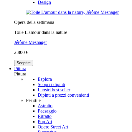
Design
Opera della settimana
Toile L'amour dans la nature
Jérôme Mesnager
2.800 €
Scoprire
Pittura
Pittura
Esplora
Scopri i dipinti
I nostri best seller
Dipinti a prezzi convenienti
Per stile
Astratto
Paesaggio
Ritratto
Pop Art
Opere Street Art