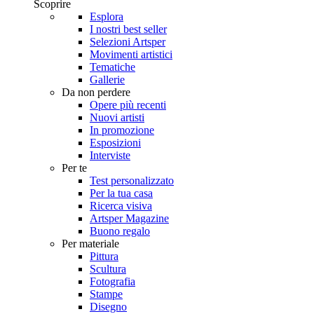
Scoprire
Esplora
I nostri best seller
Selezioni Artsper
Movimenti artistici
Tematiche
Gallerie
Da non perdere
Opere più recenti
Nuovi artisti
In promozione
Esposizioni
Interviste
Per te
Test personalizzato
Per la tua casa
Ricerca visiva
Artsper Magazine
Buono regalo
Per materiale
Pittura
Scultura
Fotografia
Stampe
Disegno