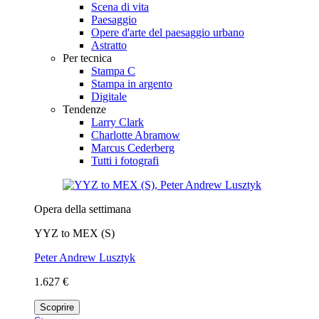
Scena di vita
Paesaggio
Opere d'arte del paesaggio urbano
Astratto
Per tecnica
Stampa C
Stampa in argento
Digitale
Tendenze
Larry Clark
Charlotte Abramow
Marcus Cederberg
Tutti i fotografi
Opera della settimana
YYZ to MEX (S)
Peter Andrew Lusztyk
1.627 €
Scoprire