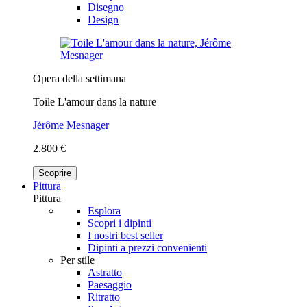
Disegno
Design
Opera della settimana
Toile L'amour dans la nature
Jérôme Mesnager
2.800 €
Scoprire
Pittura
Pittura
Esplora
Scopri i dipinti
I nostri best seller
Dipinti a prezzi convenienti
Per stile
Astratto
Paesaggio
Ritratto