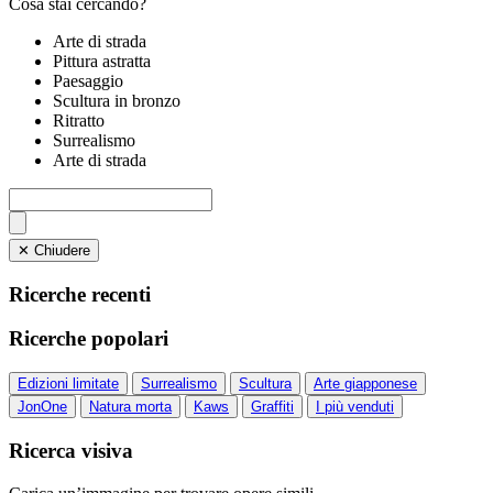
Cosa stai cercando?
Arte di strada
Pittura astratta
Paesaggio
Scultura in bronzo
Ritratto
Surrealismo
Arte di strada
✕ Chiudere
Ricerche recenti
Ricerche popolari
Edizioni limitate
Surrealismo
Scultura
Arte giapponese
JonOne
Natura morta
Kaws
Graffiti
I più venduti
Ricerca visiva