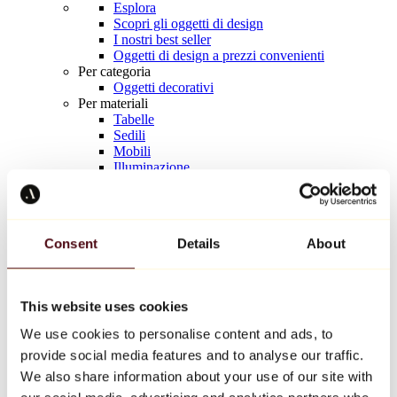
Esplora
Scopri gli oggetti di design
I nostri best seller
Oggetti di design a prezzi convenienti
Per categoria
Oggetti decorativi
Per materiali
Tabelle
Sedili
Mobili
Illuminazione
Tavola d'arte
Ceramica
Tendenze
Richard Orlinski
Consent
Details
About
Keith Haring
Jeff Koons
Yayoi Kusama
Jean-Michel Basquiat
This website uses cookies
Tutti i designer
We use cookies to personalise content and ads, to
provide social media features and to analyse our traffic.
Opera della settimana
We also share information about your use of our site with