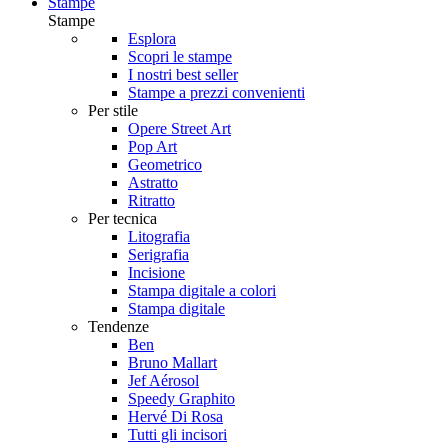
Stampe
Stampe
Esplora
Scopri le stampe
I nostri best seller
Stampe a prezzi convenienti
Per stile
Opere Street Art
Pop Art
Geometrico
Astratto
Ritratto
Per tecnica
Litografia
Serigrafia
Incisione
Stampa digitale a colori
Stampa digitale
Tendenze
Ben
Bruno Mallart
Jef Aérosol
Speedy Graphito
Hervé Di Rosa
Tutti gli incisori