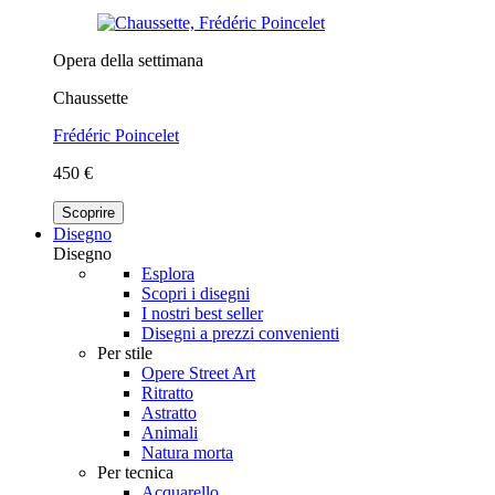
Opera della settimana
Chaussette
Frédéric Poincelet
450 €
Scoprire
Disegno
Disegno
Esplora
Scopri i disegni
I nostri best seller
Disegni a prezzi convenienti
Per stile
Opere Street Art
Ritratto
Astratto
Animali
Natura morta
Per tecnica
Acquarello