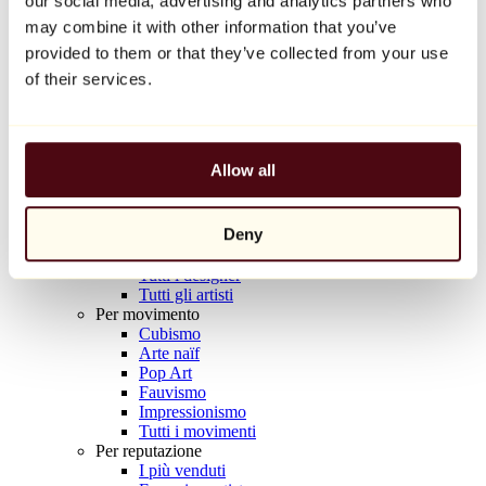
our social media, advertising and analytics partners who
Balloon Dog (Orange)
may combine it with other information that you’ve
Jeff Koons
provided to them or that they’ve collected from your use
10.000 €
of their services.
Scoprire
Artisti
Artisti
Allow all
Esplora
Tutti i pittori
Tutti gli scultori
Deny
Tutti i fotografi
Tutti i disegnatori
Tutti i designer
Tutti gli artisti
Per movimento
Cubismo
Arte naïf
Pop Art
Fauvismo
Impressionismo
Tutti i movimenti
Per reputazione
I più venduti