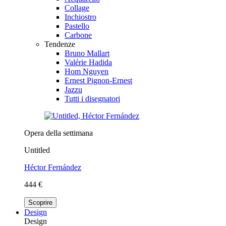
Collage
Inchiostro
Pastello
Carbone
Tendenze
Bruno Mallart
Valérie Hadida
Hom Nguyen
Ernest Pignon-Ernest
Jazzu
Tutti i disegnatori
Opera della settimana
Untitled
Héctor Fernández
444 €
Scoprire
Design
Design