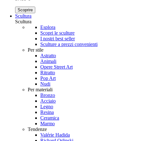
Scoprire
Scultura
Scultura
Esplora
Scopri le sculture
I nostri best seller
Sculture a prezzi convenienti
Per stile
Astratto
Animali
Opere Street Art
Ritratto
Pop Art
Nudi
Per materiali
Bronzo
Acciaio
Legno
Resina
Ceramica
Marmo
Tendenze
Valérie Hadida
Richard Orlinski