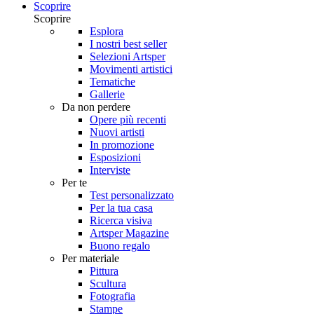
Scoprire
Scoprire
Esplora
I nostri best seller
Selezioni Artsper
Movimenti artistici
Tematiche
Gallerie
Da non perdere
Opere più recenti
Nuovi artisti
In promozione
Esposizioni
Interviste
Per te
Test personalizzato
Per la tua casa
Ricerca visiva
Artsper Magazine
Buono regalo
Per materiale
Pittura
Scultura
Fotografia
Stampe