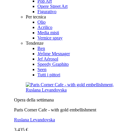
Pop Art
Opere Street Art
Figurativo
Per tecnica
Olio
Acrilico
Media misti
Vernice spray
Tendenze
Ben
Jérôme Mesnager
Jef Aérosol
Speedy Graphito
Seen
Tutti i pittori
Opera della settimana
Paris Corner Cafe - with gold embellishment
Ruslana Levandovska
3.435 €