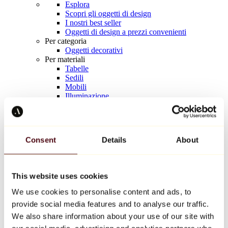
Esplora
Scopri gli oggetti di design
I nostri best seller
Oggetti di design a prezzi convenienti
Per categoria
Oggetti decorativi
Per materiali
Tabelle
Sedili
Mobili
Illuminazione
Tavola d'arte
Ceramica
Tendenze
Richard Orlinski
Consent
Details
About
Keith Haring
Jeff Koons
Yayoi Kusama
Jean-Michel Basquiat
This website uses cookies
Tutti i designer
We use cookies to personalise content and ads, to
provide social media features and to analyse our traffic.
Opera della settimana
We also share information about your use of our site with