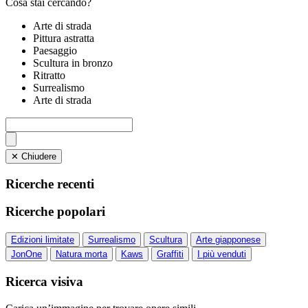
Cosa stai cercando?
Arte di strada
Pittura astratta
Paesaggio
Scultura in bronzo
Ritratto
Surrealismo
Arte di strada
✕ Chiudere
Ricerche recenti
Ricerche popolari
Edizioni limitate
Surrealismo
Scultura
Arte giapponese
JonOne
Natura morta
Kaws
Graffiti
I più venduti
Ricerca visiva