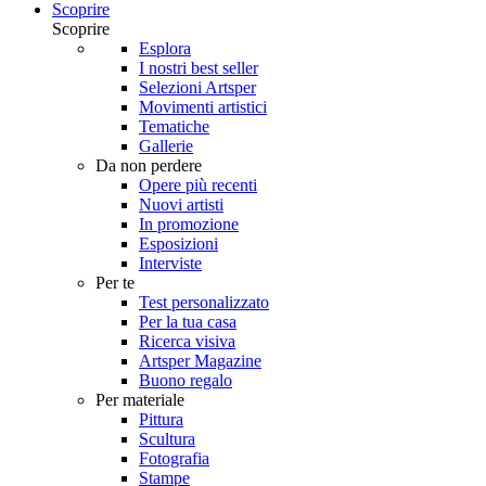
Scoprire
Scoprire
Esplora
I nostri best seller
Selezioni Artsper
Movimenti artistici
Tematiche
Gallerie
Da non perdere
Opere più recenti
Nuovi artisti
In promozione
Esposizioni
Interviste
Per te
Test personalizzato
Per la tua casa
Ricerca visiva
Artsper Magazine
Buono regalo
Per materiale
Pittura
Scultura
Fotografia
Stampe