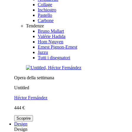
Collage
Inchiostro
Pastello
Carbone
Tendenze
Bruno Mallart
Valérie Hadida
Hom Nguyen
Ernest Pignon-Ernest
Jazzu
Tutti i disegnatori
Opera della settimana
Untitled
Héctor Fernández
444 €
Scoprire
Design
Design