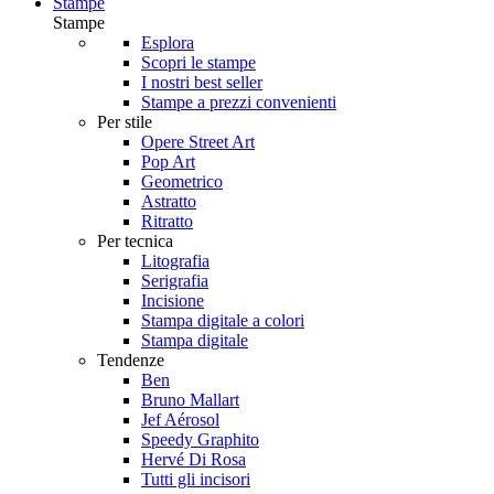
Stampe
Stampe
Esplora
Scopri le stampe
I nostri best seller
Stampe a prezzi convenienti
Per stile
Opere Street Art
Pop Art
Geometrico
Astratto
Ritratto
Per tecnica
Litografia
Serigrafia
Incisione
Stampa digitale a colori
Stampa digitale
Tendenze
Ben
Bruno Mallart
Jef Aérosol
Speedy Graphito
Hervé Di Rosa
Tutti gli incisori