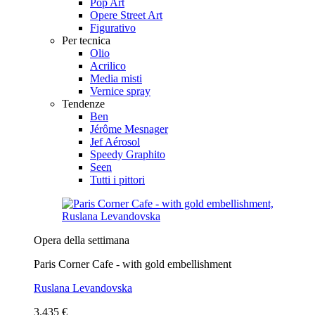
Pop Art
Opere Street Art
Figurativo
Per tecnica
Olio
Acrilico
Media misti
Vernice spray
Tendenze
Ben
Jérôme Mesnager
Jef Aérosol
Speedy Graphito
Seen
Tutti i pittori
Opera della settimana
Paris Corner Cafe - with gold embellishment
Ruslana Levandovska
3.435 €