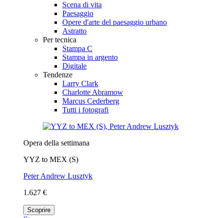
Scena di vita
Paesaggio
Opere d'arte del paesaggio urbano
Astratto
Per tecnica
Stampa C
Stampa in argento
Digitale
Tendenze
Larry Clark
Charlotte Abramow
Marcus Cederberg
Tutti i fotografi
Opera della settimana
YYZ to MEX (S)
Peter Andrew Lusztyk
1.627 €
Scoprire