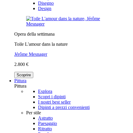
Disegno
Design
Opera della settimana
Toile L'amour dans la nature
Jérôme Mesnager
2.800 €
Scoprire
Pittura
Pittura
Esplora
Scopri i dipinti
I nostri best seller
Dipinti a prezzi convenienti
Per stile
Astratto
Paesaggio
Ritratto