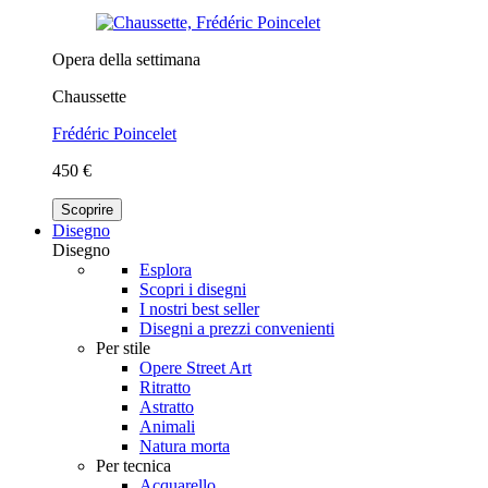
Opera della settimana
Chaussette
Frédéric Poincelet
450 €
Scoprire
Disegno
Disegno
Esplora
Scopri i disegni
I nostri best seller
Disegni a prezzi convenienti
Per stile
Opere Street Art
Ritratto
Astratto
Animali
Natura morta
Per tecnica
Acquarello