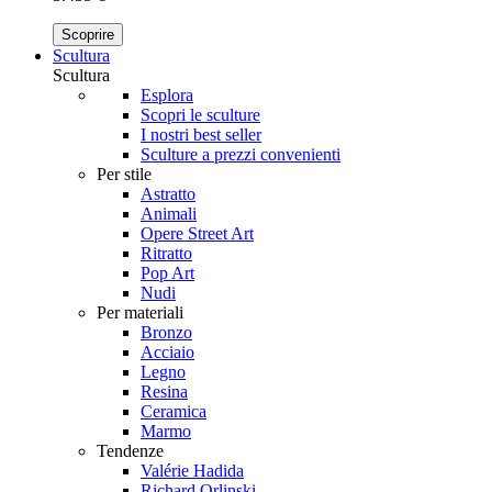
Scoprire
Scultura
Scultura
Esplora
Scopri le sculture
I nostri best seller
Sculture a prezzi convenienti
Per stile
Astratto
Animali
Opere Street Art
Ritratto
Pop Art
Nudi
Per materiali
Bronzo
Acciaio
Legno
Resina
Ceramica
Marmo
Tendenze
Valérie Hadida
Richard Orlinski