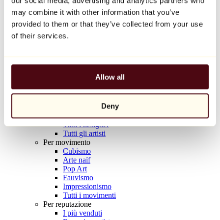
our social media, advertising and analytics partners who
Balloon Dog (Orange)
may combine it with other information that you’ve
Jeff Koons
provided to them or that they’ve collected from your use
10.000 €
of their services.
Scoprire
Artisti
Artisti
Allow all
Esplora
Tutti i pittori
Tutti gli scultori
Deny
Tutti i fotografi
Tutti i disegnatori
Tutti i designer
Tutti gli artisti
Per movimento
Cubismo
Arte naïf
Pop Art
Fauvismo
Impressionismo
Tutti i movimenti
Per reputazione
I più venduti