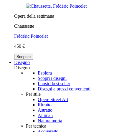
Opera della settimana
Chaussette
Frédéric Poincelet
450 €
Scoprire
Disegno
Disegno
Esplora
Scopri i disegni
I nostri best seller
Disegni a prezzi convenienti
Per stile
Opere Street Art
Ritratto
Astratto
Animali
Natura morta
Per tecnica
Acquarello