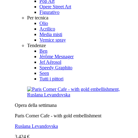
Pop Art
Opere Street Art
Figurativo
Per tecnica
Olio
Acrilico
Media misti
Vernice spray
Tendenze
Ben
Jérôme Mesnager
Jef Aérosol
Speedy Graphito
Seen
Tutti i pittori
Opera della settimana
Paris Corner Cafe - with gold embellishment
Ruslana Levandovska
3.424 €