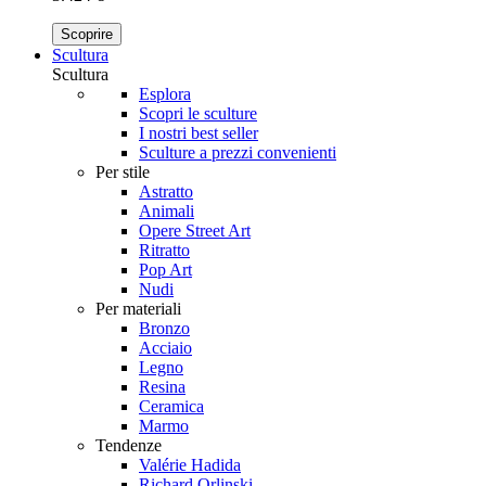
Scoprire
Scultura
Scultura
Esplora
Scopri le sculture
I nostri best seller
Sculture a prezzi convenienti
Per stile
Astratto
Animali
Opere Street Art
Ritratto
Pop Art
Nudi
Per materiali
Bronzo
Acciaio
Legno
Resina
Ceramica
Marmo
Tendenze
Valérie Hadida
Richard Orlinski