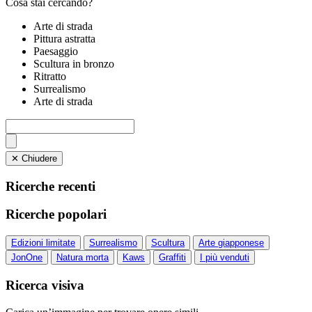
Cosa stai cercando?
Arte di strada
Pittura astratta
Paesaggio
Scultura in bronzo
Ritratto
Surrealismo
Arte di strada
✕ Chiudere
Ricerche recenti
Ricerche popolari
Edizioni limitate
Surrealismo
Scultura
Arte giapponese
JonOne
Natura morta
Kaws
Graffiti
I più venduti
Ricerca visiva