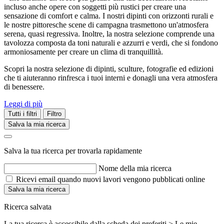
incluso anche opere con soggetti più rustici per creare una
sensazione di comfort e calma. I nostri dipinti con orizzonti rurali e
le nostre pittoresche scene di campagna trasmettono un'atmosfera
serena, quasi regressiva. Inoltre, la nostra selezione comprende una
tavolozza composta da toni naturali e azzurri e verdi, che si fondono
armoniosamente per creare un clima di tranquillità.
Scopri la nostra selezione di dipinti, sculture, fotografie ed edizioni
che ti aiuteranno rinfresca i tuoi interni e donagli una vera atmosfera
di benessere.
Leggi di più
Tutti i filtri
Filtro
Salva la mia ricerca
Salva la tua ricerca per trovarla rapidamente
Nome della mia ricerca
Ricevi email quando nuovi lavori vengono pubblicati online
Salva la mia ricerca
Ricerca salvata
La tua ricerca è accessibile dalla scheda dei preferiti > Le mie