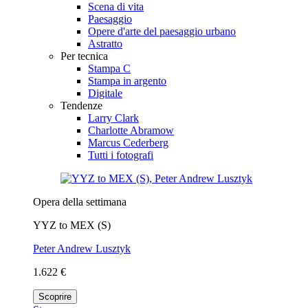
Scena di vita
Paesaggio
Opere d'arte del paesaggio urbano
Astratto
Per tecnica
Stampa C
Stampa in argento
Digitale
Tendenze
Larry Clark
Charlotte Abramow
Marcus Cederberg
Tutti i fotografi
Opera della settimana
YYZ to MEX (S)
Peter Andrew Lusztyk
1.622 €
Scoprire