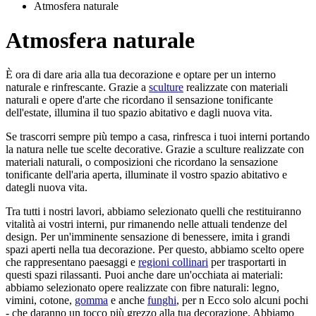
Atmosfera naturale
Atmosfera naturale
È ora di dare aria alla tua decorazione e optare per un interno
naturale e rinfrescante. Grazie a
sculture
realizzate con materiali
naturali e opere d'arte che ricordano il sensazione tonificante
dell'estate, illumina il tuo spazio abitativo e dagli nuova vita.
Se trascorri sempre più tempo a casa, rinfresca i tuoi interni portando
la natura nelle tue scelte decorative. Grazie a sculture realizzate con
materiali naturali, o composizioni che ricordano la sensazione
tonificante dell'aria aperta, illuminate il vostro spazio abitativo e
dategli nuova vita.
Tra tutti i nostri lavori, abbiamo selezionato quelli che restituiranno
vitalità ai vostri interni, pur rimanendo nelle attuali tendenze del
design. Per un'imminente sensazione di benessere, imita i grandi
spazi aperti nella tua decorazione. Per questo, abbiamo scelto opere
che rappresentano paesaggi e
regioni collinari
per trasportarti in
questi spazi rilassanti. Puoi anche dare un'occhiata ai materiali:
abbiamo selezionato opere realizzate con fibre naturali: legno,
vimini, cotone,
gomma
e anche
funghi
, per n Ecco solo alcuni pochi
- che daranno un tocco più grezzo alla tua decorazione. Abbiamo