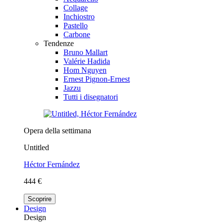
Collage
Inchiostro
Pastello
Carbone
Tendenze
Bruno Mallart
Valérie Hadida
Hom Nguyen
Ernest Pignon-Ernest
Jazzu
Tutti i disegnatori
Opera della settimana
Untitled
Héctor Fernández
444 €
Scoprire
Design
Design