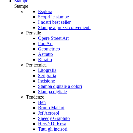
Stampe
Stampe
Esplora
Scopri le stampe
I nostri best seller
Stampe a prezzi convenienti
Per stile
Opere Street Art
Pop Art
Geometrico
Astratto
Ritratto
Per tecnica
Litografia
Serigrafia
Incisione
Stampa digitale a colori
Stampa digitale
Tendenze
Ben
Bruno Mallart
Jef Aérosol
Speedy Graphito
Hervé Di Rosa
Tutti gli incisori