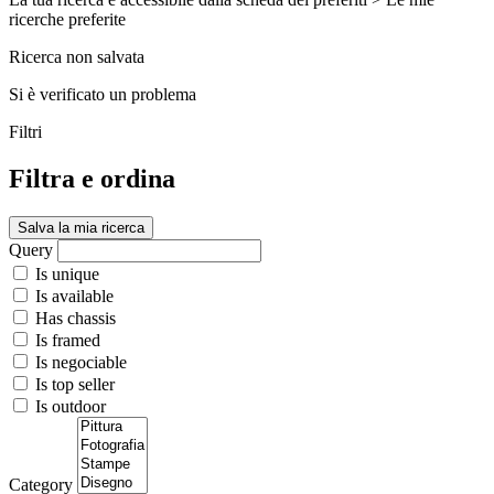
ricerche preferite
Ricerca non salvata
Si è verificato un problema
Filtri
Filtra e ordina
Salva la mia ricerca
Query
Is unique
Is available
Has chassis
Is framed
Is negociable
Is top seller
Is outdoor
Category