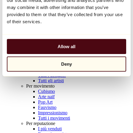
our social media, advertising and analytics partners who
Balloon Dog (Orange)
may combine it with other information that you’ve
Jeff Koons
provided to them or that they’ve collected from your use
10.000 €
of their services.
Scoprire
Artisti
Artisti
Allow all
Esplora
Tutti i pittori
Tutti gli scultori
Deny
Tutti i fotografi
Tutti i disegnatori
Tutti i designer
Tutti gli artisti
Per movimento
Cubismo
Arte naïf
Pop Art
Fauvismo
Impressionismo
Tutti i movimenti
Per reputazione
I più venduti