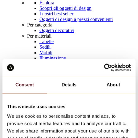
Esplora
Scopri gli oggetti di design
I nostri best seller
Oggetti di design a prezzi convenienti
Per categoria
Oggetti decorativi
Per materiali
Tabelle
Sedili
Mobili
Illuminazione
Tavola d'arte
Ceramica
Tendenze
Richard Orlinski
Consent
Details
About
Keith Haring
Jeff Koons
Yayoi Kusama
Jean-Michel Basquiat
This website uses cookies
Tutti i designer
We use cookies to personalise content and ads, to
provide social media features and to analyse our traffic.
Opera della settimana
We also share information about your use of our site with