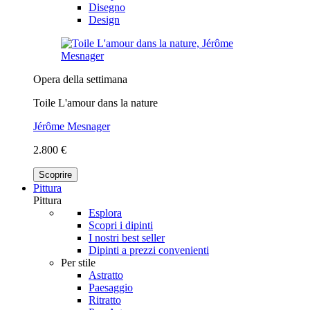
Disegno
Design
Opera della settimana
Toile L'amour dans la nature
Jérôme Mesnager
2.800 €
Scoprire
Pittura
Pittura
Esplora
Scopri i dipinti
I nostri best seller
Dipinti a prezzi convenienti
Per stile
Astratto
Paesaggio
Ritratto