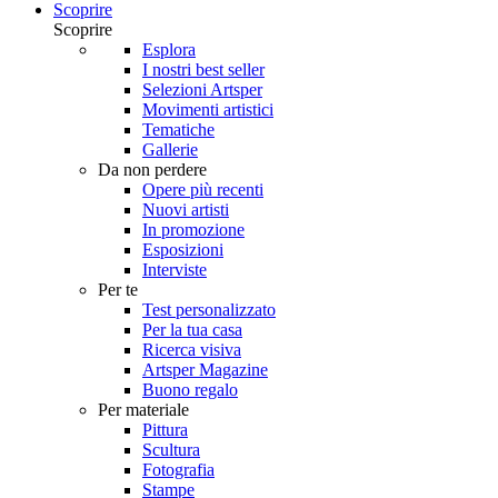
Scoprire
Scoprire
Esplora
I nostri best seller
Selezioni Artsper
Movimenti artistici
Tematiche
Gallerie
Da non perdere
Opere più recenti
Nuovi artisti
In promozione
Esposizioni
Interviste
Per te
Test personalizzato
Per la tua casa
Ricerca visiva
Artsper Magazine
Buono regalo
Per materiale
Pittura
Scultura
Fotografia
Stampe