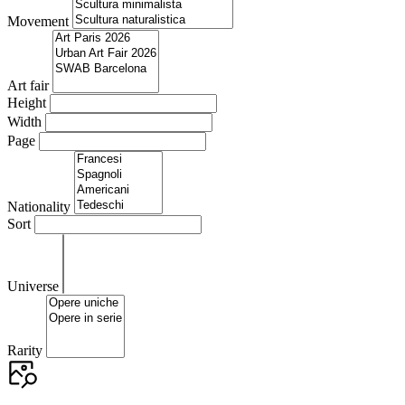
Movement
Art fair
Height
Width
Page
Nationality
Sort
Universe
Rarity