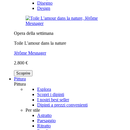
Disegno
Design
Opera della settimana
Toile L'amour dans la nature
Jérôme Mesnager
2.800 €
Scoprire
Pittura
Pittura
Esplora
Scopri i dipinti
I nostri best seller
Dipinti a prezzi convenienti
Per stile
Astratto
Paesaggio
Ritratto