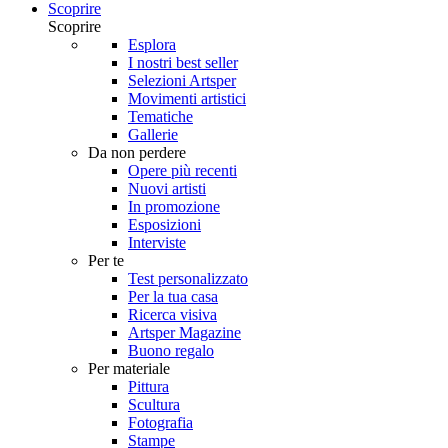
Scoprire
Scoprire
Esplora
I nostri best seller
Selezioni Artsper
Movimenti artistici
Tematiche
Gallerie
Da non perdere
Opere più recenti
Nuovi artisti
In promozione
Esposizioni
Interviste
Per te
Test personalizzato
Per la tua casa
Ricerca visiva
Artsper Magazine
Buono regalo
Per materiale
Pittura
Scultura
Fotografia
Stampe