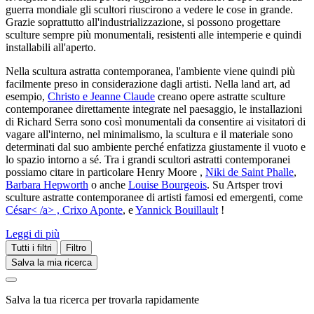
guerra mondiale gli scultori riuscirono a vedere le cose in grande.
Grazie soprattutto all'industrializzazione, si possono progettare
sculture sempre più monumentali, resistenti alle intemperie e quindi
installabili all'aperto.
Nella scultura astratta contemporanea, l'ambiente viene quindi più
facilmente preso in considerazione dagli artisti. Nella land art, ad
esempio,
Christo e Jeanne Claude
creano opere astratte sculture
contemporanee direttamente integrate nel paesaggio, le installazioni
di Richard Serra sono così monumentali da consentire ai visitatori di
vagare all'interno, nel minimalismo, la scultura e il materiale sono
determinati dal suo ambiente perché enfatizza giustamente il vuoto e
lo spazio intorno a sé. Tra i grandi scultori astratti contemporanei
possiamo citare in particolare Henry Moore ,
Niki de Saint Phalle
,
Barbara Hepworth
o anche
Louise Bourgeois
. Su Artsper trovi
sculture astratte contemporanee di artisti famosi ed emergenti, come
César< /a> ,
Crixo Aponte
, e
Yannick Bouillault
!
Leggi di più
Tutti i filtri
Filtro
Salva la mia ricerca
Salva la tua ricerca per trovarla rapidamente