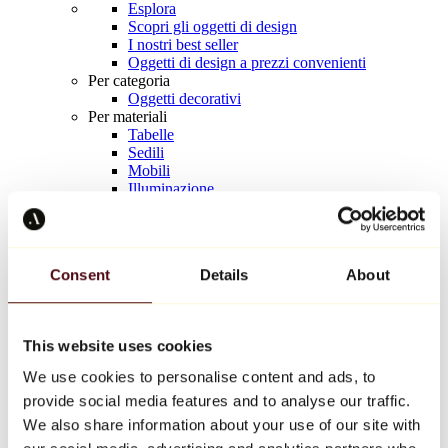
Esplora
Scopri gli oggetti di design
I nostri best seller
Oggetti di design a prezzi convenienti
Per categoria
Oggetti decorativi
Per materiali
Tabelle
Sedili
Mobili
Illuminazione
Tavola d'arte
Ceramica
Tendenze
Richard Orlinski
Consent
Details
About
Keith Haring
Jeff Koons
Yayoi Kusama
Jean-Michel Basquiat
This website uses cookies
Tutti i designer
We use cookies to personalise content and ads, to
provide social media features and to analyse our traffic.
Opera della settimana
We also share information about your use of our site with