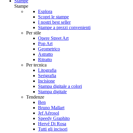
Stampe
Stampe
Esplora
Scopri le stampe
I nostri best seller
Stampe a prezzi convenienti
Per stile
Opere Street Art
Pop Art
Geometrico
Astratto
Ritratto
Per tecnica
Litografia
Serigrafia
Incisione
Stampa digitale a colori
Stampa digitale
Tendenze
Ben
Bruno Mallart
Jef Aérosol
Speedy Graphito
Hervé Di Rosa
Tutti gli incisori