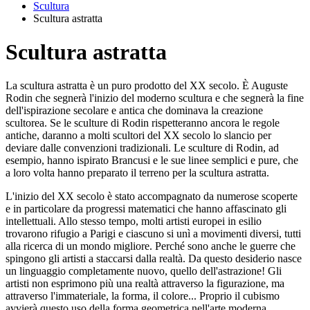
Scultura
Scultura astratta
Scultura astratta
La scultura astratta è un puro prodotto del XX secolo. È Auguste
Rodin che segnerà l'inizio del moderno scultura e che segnerà la fine
dell'ispirazione secolare e antica che dominava la creazione
scultorea. Se le sculture di Rodin rispetteranno ancora le regole
antiche, daranno a molti scultori del XX secolo lo slancio per
deviare dalle convenzioni tradizionali. Le sculture di Rodin, ad
esempio, hanno ispirato Brancusi e le sue linee semplici e pure, che
a loro volta hanno preparato il terreno per la scultura astratta.
L'inizio del XX secolo è stato accompagnato da numerose scoperte
e in particolare da progressi matematici che hanno affascinato gli
intellettuali. Allo stesso tempo, molti artisti europei in esilio
trovarono rifugio a Parigi e ciascuno si unì a movimenti diversi, tutti
alla ricerca di un mondo migliore. Perché sono anche le guerre che
spingono gli artisti a staccarsi dalla realtà. Da questo desiderio nasce
un linguaggio completamente nuovo, quello dell'astrazione! Gli
artisti non esprimono più una realtà attraverso la figurazione, ma
attraverso l'immateriale, la forma, il colore... Proprio il cubismo
avvierà questo uso della forma geometrica nell'arte moderna