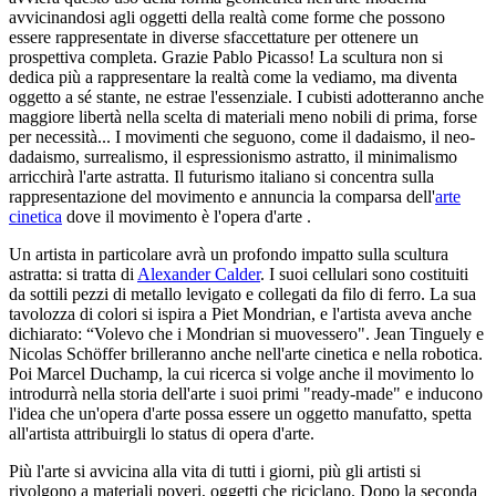
avvicinandosi agli oggetti della realtà come forme che possono
essere rappresentate in diverse sfaccettature per ottenere un
prospettiva completa. Grazie Pablo Picasso! La scultura non si
dedica più a rappresentare la realtà come la vediamo, ma diventa
oggetto a sé stante, ne estrae l'essenziale. I cubisti adotteranno anche
maggiore libertà nella scelta di materiali meno nobili di prima, forse
per necessità... I movimenti che seguono, come il dadaismo, il neo-
dadaismo, surrealismo, il espressionismo astratto, il minimalismo
arricchirà l'arte astratta. Il futurismo italiano si concentra sulla
rappresentazione del movimento e annuncia la comparsa dell'
arte
cinetica
dove il movimento è l'opera d'arte .
Un artista in particolare avrà un profondo impatto sulla scultura
astratta: si tratta di
Alexander Calder
. I suoi cellulari sono costituiti
da sottili pezzi di metallo levigato e collegati da filo di ferro. La sua
tavolozza di colori si ispira a Piet Mondrian, e l'artista aveva anche
dichiarato: “Volevo che i Mondrian si muovessero". Jean Tinguely e
Nicolas Schöffer brilleranno anche nell'arte cinetica e nella robotica.
Poi Marcel Duchamp, la cui ricerca si volge anche il movimento lo
introdurrà nella storia dell'arte i suoi primi "ready-made" e inducono
l'idea che un'opera d'arte possa essere un oggetto manufatto, spetta
all'artista attribuirgli lo status di opera d'arte.
Più l'arte si avvicina alla vita di tutti i giorni, più gli artisti si
rivolgono a materiali poveri, oggetti che riciclano. Dopo la seconda