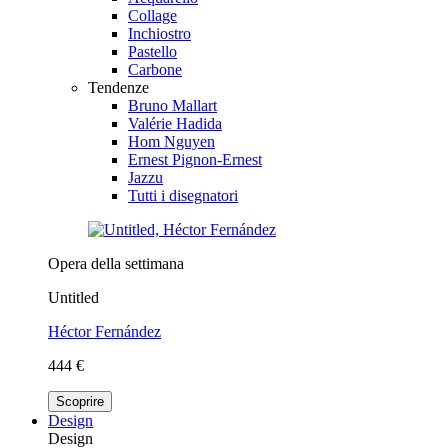
Collage
Inchiostro
Pastello
Carbone
Tendenze
Bruno Mallart
Valérie Hadida
Hom Nguyen
Ernest Pignon-Ernest
Jazzu
Tutti i disegnatori
Opera della settimana
Untitled
Héctor Fernández
444 €
Scoprire
Design
Design