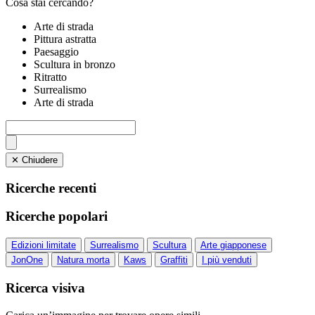
Cosa stai cercando?
Arte di strada
Pittura astratta
Paesaggio
Scultura in bronzo
Ritratto
Surrealismo
Arte di strada
✕ Chiudere
Ricerche recenti
Ricerche popolari
Edizioni limitate
Surrealismo
Scultura
Arte giapponese
JonOne
Natura morta
Kaws
Graffiti
I più venduti
Ricerca visiva