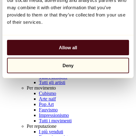
our social media, advertising and analytics partners who
Balloon Dog (Orange)
may combine it with other information that you’ve
Jeff Koons
provided to them or that they’ve collected from your use
10.000 €
of their services.
Scoprire
Artisti
Artisti
Allow all
Esplora
Tutti i pittori
Tutti gli scultori
Deny
Tutti i fotografi
Tutti i disegnatori
Tutti i designer
Tutti gli artisti
Per movimento
Cubismo
Arte naïf
Pop Art
Fauvismo
Impressionismo
Tutti i movimenti
Per reputazione
I più venduti