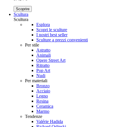
Scoprire
Scultura
Scultura
Esplora
Scopri le sculture
I nostri best seller
Sculture a prezzi convenienti
Per stile
Astratto
Animali
Opere Street Art
Ritratto
Pop Art
Nudi
Per materiali
Bronzo
Acciaio
Legno
Resina
Ceramica
Marmo
Tendenze
Valérie Hadida
Richard Orlinski