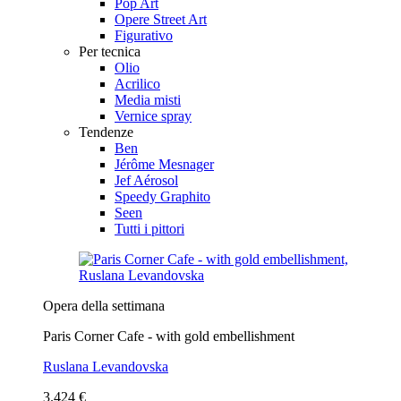
Pop Art
Opere Street Art
Figurativo
Per tecnica
Olio
Acrilico
Media misti
Vernice spray
Tendenze
Ben
Jérôme Mesnager
Jef Aérosol
Speedy Graphito
Seen
Tutti i pittori
Opera della settimana
Paris Corner Cafe - with gold embellishment
Ruslana Levandovska
3.424 €