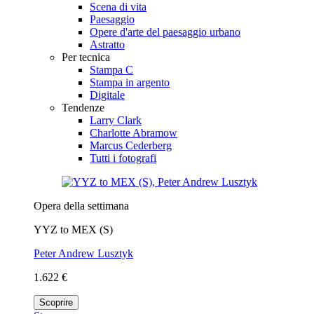
Scena di vita
Paesaggio
Opere d'arte del paesaggio urbano
Astratto
Per tecnica
Stampa C
Stampa in argento
Digitale
Tendenze
Larry Clark
Charlotte Abramow
Marcus Cederberg
Tutti i fotografi
Opera della settimana
YYZ to MEX (S)
Peter Andrew Lusztyk
1.622 €
Scoprire