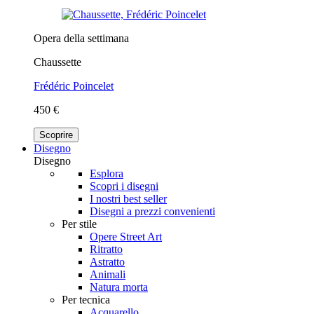
Opera della settimana
Chaussette
Frédéric Poincelet
450 €
Scoprire
Disegno
Disegno
Esplora
Scopri i disegni
I nostri best seller
Disegni a prezzi convenienti
Per stile
Opere Street Art
Ritratto
Astratto
Animali
Natura morta
Per tecnica
Acquarello