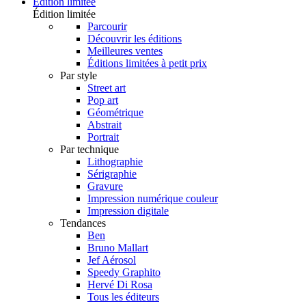
Édition limitée
Édition limitée
Parcourir
Découvrir les éditions
Meilleures ventes
Éditions limitées à petit prix
Par style
Street art
Pop art
Géométrique
Abstrait
Portrait
Par technique
Lithographie
Sérigraphie
Gravure
Impression numérique couleur
Impression digitale
Tendances
Ben
Bruno Mallart
Jef Aérosol
Speedy Graphito
Hervé Di Rosa
Tous les éditeurs