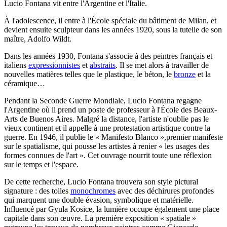
Lucio Fontana vit entre l'Argentine et l'Italie.
À l'adolescence, il entre à l'École spéciale du bâtiment de Milan, et
devient ensuite sculpteur dans les années 1920, sous la tutelle de son
maître, Adolfo Wildt.
Dans les années 1930, Fontana s'associe à des peintres français et
italiens
expressionnistes
et
abstraits
. Il se met alors à travailler de
nouvelles matières telles que le plastique, le béton, le
bronze
et la
céramique…
Pendant la Seconde Guerre Mondiale, Lucio Fontana regagne
l'Argentine où il prend un poste de professeur à l'École des Beaux-
Arts de Buenos Aires. Malgré la distance, l'artiste n'oublie pas le
vieux continent et il appelle à une protestation artistique contre la
guerre. En 1946, il publie le « Manifesto Blanco »,premier manifeste
sur le spatialisme, qui pousse les artistes à renier « les usages des
formes connues de l'art ». Cet ouvrage nourrit toute une réflexion
sur le temps et l'espace.
De cette recherche, Lucio Fontana trouvera son style pictural
signature : des toiles
monochromes
avec des déchirures profondes
qui marquent une double évasion, symbolique et matérielle.
Influencé par Gyula Kosice, la lumière occupe également une place
capitale dans son œuvre. La première exposition « spatiale »