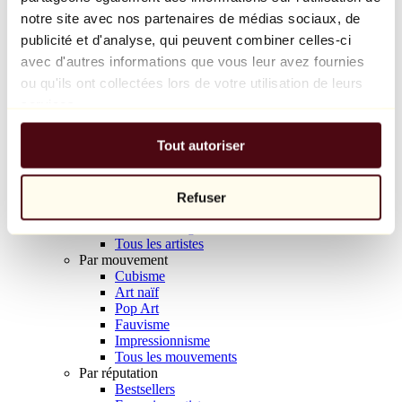
Balloon Dog (Orange)
notre site avec nos partenaires de médias sociaux, de
Jeff Koons
publicité et d'analyse, qui peuvent combiner celles-ci
avec d'autres informations que vous leur avez fournies
10 000 €
ou qu'ils ont collectées lors de votre utilisation de leurs
Découvrir
services.
Artistes
Artistes
Tout autoriser
Parcourir
Tous les peintres
Tous les sculpteurs
Tous les photographes
Refuser
Tous les dessinateurs
Tous les designers
Tous les artistes
Par mouvement
Cubisme
Art naïf
Pop Art
Fauvisme
Impressionnisme
Tous les mouvements
Par réputation
Bestsellers