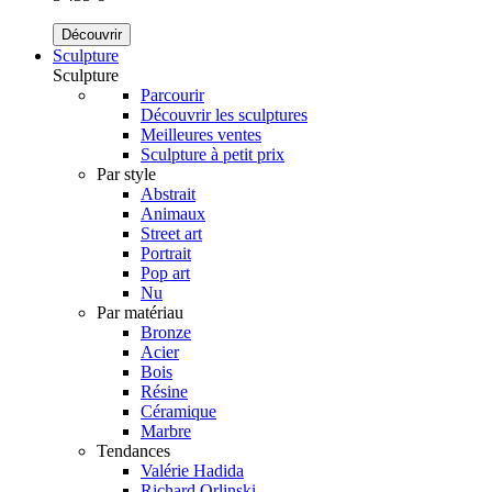
Découvrir
Sculpture
Sculpture
Parcourir
Découvrir les sculptures
Meilleures ventes
Sculpture à petit prix
Par style
Abstrait
Animaux
Street art
Portrait
Pop art
Nu
Par matériau
Bronze
Acier
Bois
Résine
Céramique
Marbre
Tendances
Valérie Hadida
Richard Orlinski