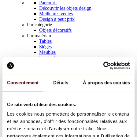
Parcourir
Découvrir les objets design
Meilleures ventes
Design à petit prix
Par catégorie
Objets décoratifs
Par matériau
Tables
Sièges
Meubles
Luminaires
Art de la table
Céramique
Tendances
Richard Orlinski
Consentement
Détails
À propos des cookies
Keith Haring
Jeff Koons
Yayoi Kusama
Jean-Michel Basquiat
Ce site web utilise des cookies.
Tous les designers
Les cookies nous permettent de personnaliser le contenu
et les annonces, d'offrir des fonctionnalités relatives aux
Œuvre de la semaine
médias sociaux et d'analyser notre trafic. Nous
partageons également des informations sur l'utilisation de