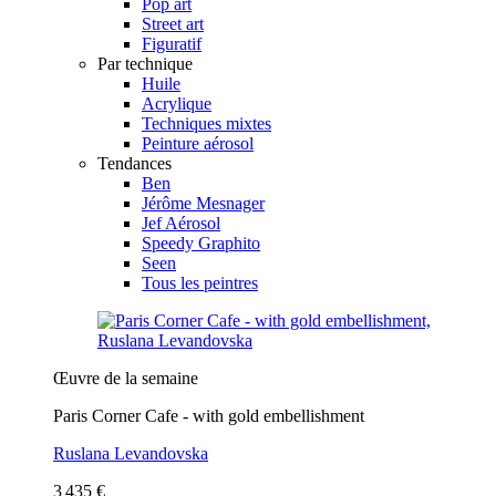
Pop art
Street art
Figuratif
Par technique
Huile
Acrylique
Techniques mixtes
Peinture aérosol
Tendances
Ben
Jérôme Mesnager
Jef Aérosol
Speedy Graphito
Seen
Tous les peintres
Œuvre de la semaine
Paris Corner Cafe - with gold embellishment
Ruslana Levandovska
3 435 €