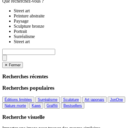
Que recherchez-vous ?
Street art
Peinture abstraite
Paysage
Sculpture bronze
Portrait
Surréalisme
Street art
✕ Fermer
Recherches récentes
Recherches populaires
Éditions limitées
Surréalisme
Sculpture
Art japonais
JonOne
Nature morte
Kaws
Graffiti
Bestsellers
Recherche visuelle