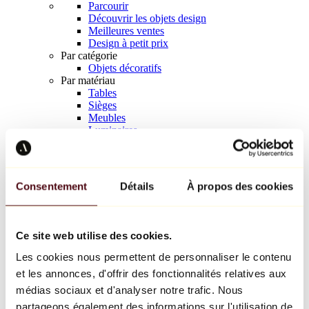
Parcourir
Découvrir les objets design
Meilleures ventes
Design à petit prix
Par catégorie
Objets décoratifs
Par matériau
Tables
Sièges
Meubles
Luminaires
Art de la table
Céramique
Tendances
Richard Orlinski
Consentement
Détails
À propos des cookies
Keith Haring
Jeff Koons
Yayoi Kusama
Jean-Michel Basquiat
Ce site web utilise des cookies.
Tous les designers
Les cookies nous permettent de personnaliser le contenu
et les annonces, d'offrir des fonctionnalités relatives aux
Œuvre de la semaine
médias sociaux et d'analyser notre trafic. Nous
partageons également des informations sur l'utilisation de