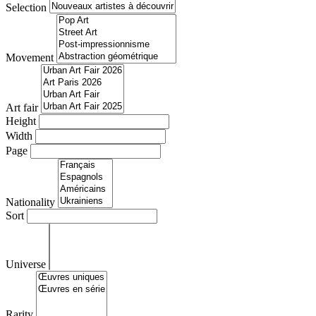
Selection
Movement
Art fair
Height
Width
Page
Nationality
Sort
Universe
Rarity