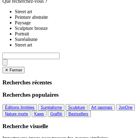
Que recherchez-vous ?
Street art
Peinture abstraite
Paysage
Sculpture bronze
Portrait
Surréalisme
Street art
✕ Fermer
Recherches récentes
Recherches populaires
Éditions limitées
Surréalisme
Sculpture
Art japonais
JonOne
Nature morte
Kaws
Graffiti
Bestsellers
Recherche visuelle