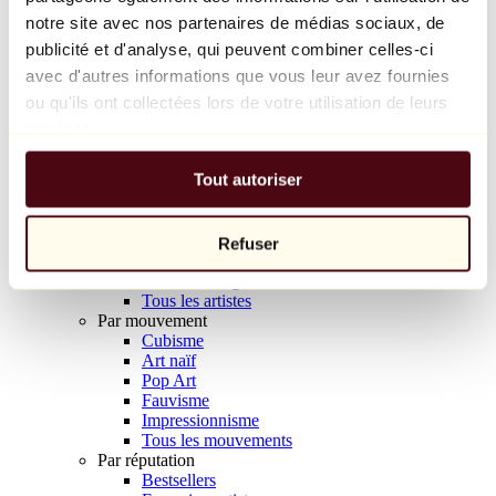
Balloon Dog (Orange)
notre site avec nos partenaires de médias sociaux, de
Jeff Koons
publicité et d'analyse, qui peuvent combiner celles-ci
avec d'autres informations que vous leur avez fournies
10 000 €
ou qu'ils ont collectées lors de votre utilisation de leurs
Découvrir
services.
Artistes
Artistes
Tout autoriser
Parcourir
Tous les peintres
Tous les sculpteurs
Tous les photographes
Refuser
Tous les dessinateurs
Tous les designers
Tous les artistes
Par mouvement
Cubisme
Art naïf
Pop Art
Fauvisme
Impressionnisme
Tous les mouvements
Par réputation
Bestsellers