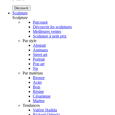
Découvrir
Sculpture
Sculpture
Parcourir
Découvrir les sculptures
Meilleures ventes
Sculpture à petit prix
Par style
Abstrait
Animaux
Street art
Portrait
Pop art
Nu
Par matériau
Bronze
Acier
Bois
Résine
Céramique
Marbre
Tendances
Valérie Hadida
Richard Orlinski