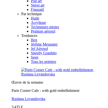
Pop art
Street art
Figuratif
Par technique
Huile
Acrylique
Techniques mixtes
Peinture aérosol
Tendances
Ben
Jérôme Mesnager
Jef Aérosol
Speedy Graphito
Seen
Tous les peintres
Œuvre de la semaine
Paris Corner Cafe - with gold embellishment
Ruslana Levandovska
3 435 €