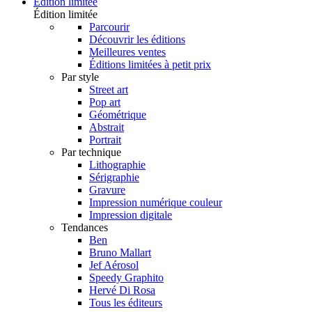
Édition limitée
Édition limitée
Parcourir
Découvrir les éditions
Meilleures ventes
Éditions limitées à petit prix
Par style
Street art
Pop art
Géométrique
Abstrait
Portrait
Par technique
Lithographie
Sérigraphie
Gravure
Impression numérique couleur
Impression digitale
Tendances
Ben
Bruno Mallart
Jef Aérosol
Speedy Graphito
Hervé Di Rosa
Tous les éditeurs