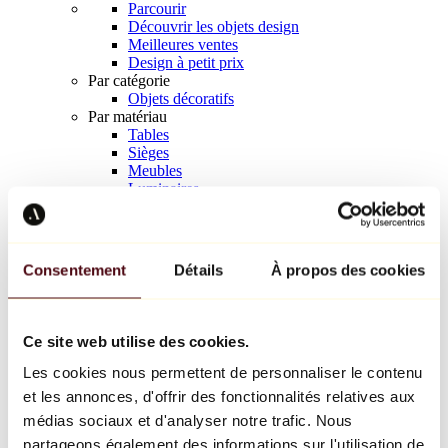
Parcourir
Découvrir les objets design
Meilleures ventes
Design à petit prix
Par catégorie
Objets décoratifs
Par matériau
Tables
Sièges
Meubles
Luminaires
Art de la table
Céramique
Tendances
Richard Orlinski
Consentement
Détails
À propos des cookies
Keith Haring
Jeff Koons
Yayoi Kusama
Jean-Michel Basquiat
Ce site web utilise des cookies.
Tous les designers
Les cookies nous permettent de personnaliser le contenu
et les annonces, d'offrir des fonctionnalités relatives aux
Œuvre de la semaine
médias sociaux et d'analyser notre trafic. Nous
partageons également des informations sur l'utilisation de