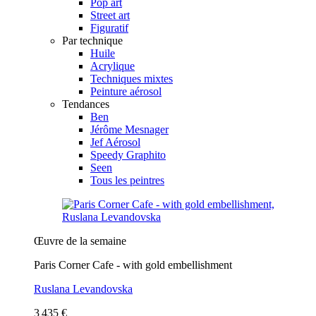
Pop art
Street art
Figuratif
Par technique
Huile
Acrylique
Techniques mixtes
Peinture aérosol
Tendances
Ben
Jérôme Mesnager
Jef Aérosol
Speedy Graphito
Seen
Tous les peintres
Œuvre de la semaine
Paris Corner Cafe - with gold embellishment
Ruslana Levandovska
3 435 €