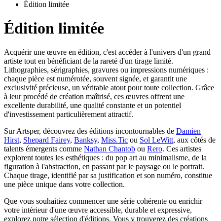
Édition limitée
Édition limitée
Acquérir une œuvre en édition, c'est accéder à l'univers d'un grand
artiste tout en bénéficiant de la rareté d'un tirage limité.
Lithographies, sérigraphies, gravures ou impressions numériques :
chaque pièce est numérotée, souvent signée, et garantit une
exclusivité précieuse, un véritable atout pour toute collection. Grâce
à leur procédé de création maîtrisé, ces œuvres offrent une
excellente durabilité, une qualité constante et un potentiel
d'investissement particulièrement attractif.
Sur Artsper, découvrez des éditions incontournables de
Damien
Hirst
,
Shepard Fairey
,
Banksy
,
Miss.Tic
ou
Sol LeWitt
, aux côtés de
talents émergents comme
Nathan Chantob
ou
Rero
. Ces artistes
explorent toutes les esthétiques : du pop art au minimalisme, de la
figuration à l'abstraction, en passant par le paysage ou le portrait.
Chaque tirage, identifié par sa justification et son numéro, constitue
une pièce unique dans votre collection.
Que vous souhaitiez commencer une série cohérente ou enrichir
votre intérieur d'une œuvre accessible, durable et expressive,
explorez notre sélection d'éditions. Vous y trouverez des créations