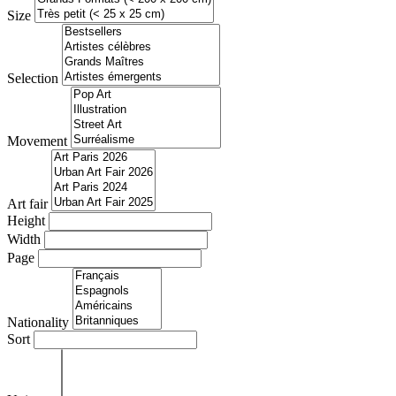
Size
Selection
Movement
Art fair
Height
Width
Page
Nationality
Sort