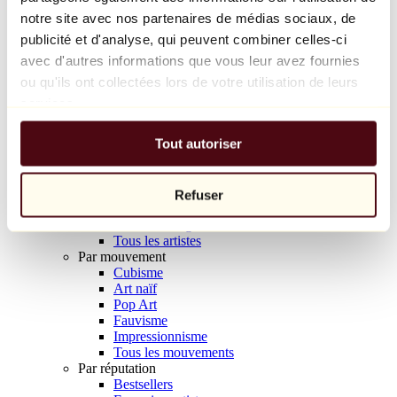
Balloon Dog (Orange)
notre site avec nos partenaires de médias sociaux, de
Jeff Koons
publicité et d'analyse, qui peuvent combiner celles-ci
avec d'autres informations que vous leur avez fournies
10 000 €
ou qu'ils ont collectées lors de votre utilisation de leurs
Découvrir
services.
Artistes
Artistes
Tout autoriser
Parcourir
Tous les peintres
Tous les sculpteurs
Tous les photographes
Refuser
Tous les dessinateurs
Tous les designers
Tous les artistes
Par mouvement
Cubisme
Art naïf
Pop Art
Fauvisme
Impressionnisme
Tous les mouvements
Par réputation
Bestsellers