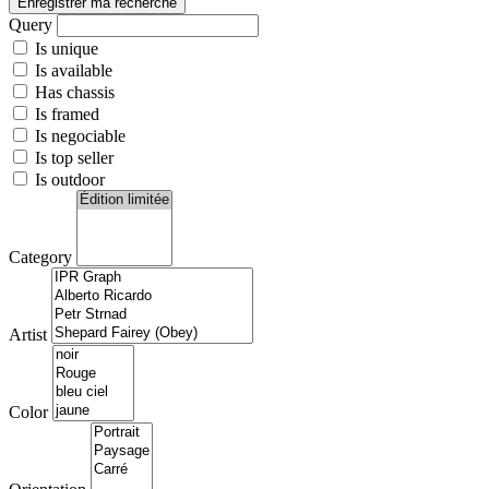
Enregistrer ma recherche
Query
Is unique
Is available
Has chassis
Is framed
Is negociable
Is top seller
Is outdoor
Category
Artist
Color