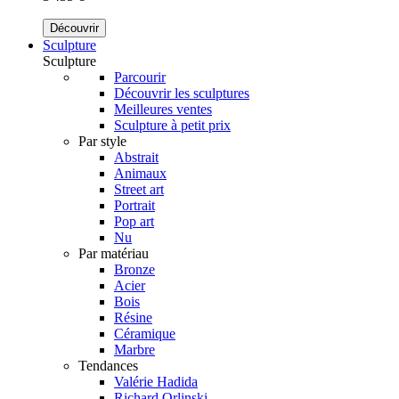
Découvrir
Sculpture
Sculpture
Parcourir
Découvrir les sculptures
Meilleures ventes
Sculpture à petit prix
Par style
Abstrait
Animaux
Street art
Portrait
Pop art
Nu
Par matériau
Bronze
Acier
Bois
Résine
Céramique
Marbre
Tendances
Valérie Hadida
Richard Orlinski