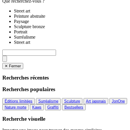
Que recherchez-vous ?
Street art
Peinture abstraite
Paysage
Sculpture bronze
Portrait
Surréalisme
Street art
✕ Fermer
Recherches récentes
Recherches populaires
Éditions limitées
Surréalisme
Sculpture
Art japonais
JonOne
Nature morte
Kaws
Graffiti
Bestsellers
Recherche visuelle