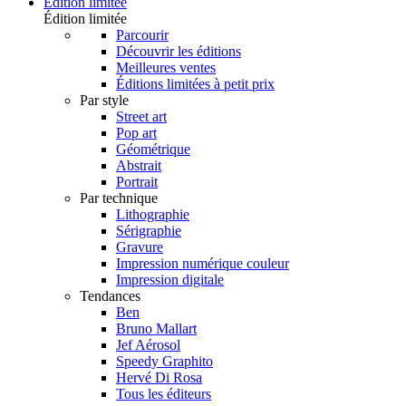
Édition limitée
Édition limitée
Parcourir
Découvrir les éditions
Meilleures ventes
Éditions limitées à petit prix
Par style
Street art
Pop art
Géométrique
Abstrait
Portrait
Par technique
Lithographie
Sérigraphie
Gravure
Impression numérique couleur
Impression digitale
Tendances
Ben
Bruno Mallart
Jef Aérosol
Speedy Graphito
Hervé Di Rosa
Tous les éditeurs