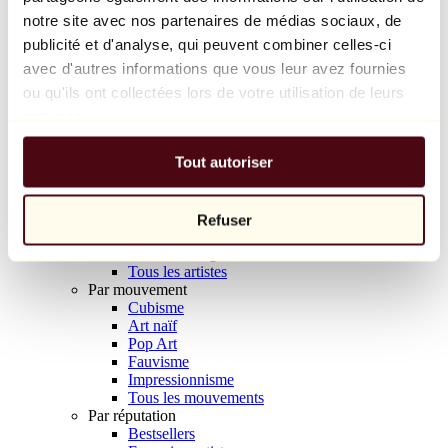
Balloon Dog (Orange)
notre site avec nos partenaires de médias sociaux, de
Jeff Koons
publicité et d'analyse, qui peuvent combiner celles-ci
avec d'autres informations que vous leur avez fournies
10 000 €
ou qu'ils ont collectées lors de votre utilisation de leurs
Découvrir
services.
Artistes
Artistes
Tout autoriser
Parcourir
Tous les peintres
Tous les sculpteurs
Tous les photographes
Refuser
Tous les dessinateurs
Tous les designers
Tous les artistes
Par mouvement
Cubisme
Art naïf
Pop Art
Fauvisme
Impressionnisme
Tous les mouvements
Par réputation
Bestsellers