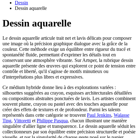
Dessin
Dessin aquarelle
Dessin aquarelle
Le dessin aquarelle articule trait net et lavis délicats pour composer
une image où la précision graphique dialogue avec la grâce de la
couleur. Cette méthode exige un équilibre entre rigueur du tracé et
spontanéité fluide, permettant d'exprimer les détails tout en
conservant une atmosphère vibrante. Sur Artsper, la rubrique dessin
aquarelle présente des œuvres qui explorent ce point de tension entre
contrôle et liberté, qu'il s'agisse de motifs minutieux ou
d'interprétations plus libres et expressives.
Ce médium hybride donne lieu à des explorations variées :
silhouettes suggérées au crayon, esquisses architecturales détaillées
ou compositions abstraites ponctuées de lavis. Les artistes combinent
souvent plume, crayon ou pastel avec des touches aquarelle pour
créer des effets de textures et de profondeur. Parmi les talents
représentés dans cette catégorie se trouvent
Paul Jenkins
,
Walasse
Ting
,
Vittoretti
et
Philippe Pasqua
, chacun illustrant une manière
singulière d'allier ligne et transparence. Le dessin aquarelle séduit les
collectionneurs par son équilibre entre précision structurelle et poésie
visuelle, et par la singularité de chaque geste posé sur le papier.