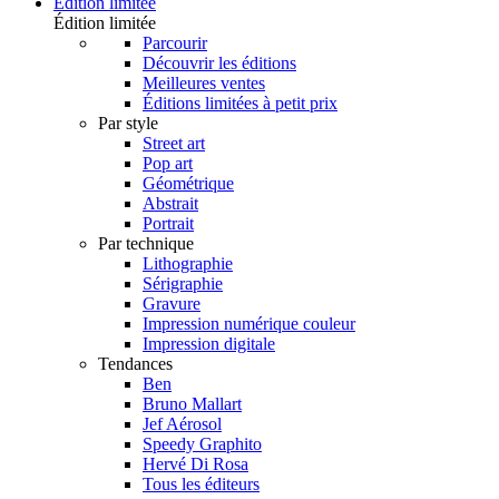
Édition limitée
Édition limitée
Parcourir
Découvrir les éditions
Meilleures ventes
Éditions limitées à petit prix
Par style
Street art
Pop art
Géométrique
Abstrait
Portrait
Par technique
Lithographie
Sérigraphie
Gravure
Impression numérique couleur
Impression digitale
Tendances
Ben
Bruno Mallart
Jef Aérosol
Speedy Graphito
Hervé Di Rosa
Tous les éditeurs