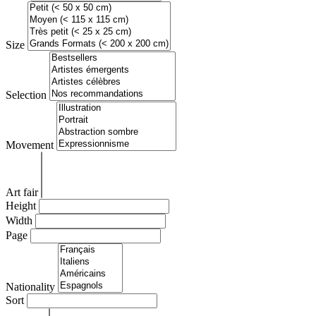
Size
Selection
Movement
Art fair
Height
Width
Page
Nationality
Sort