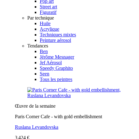
Pop art
Street art
Figuratif
Par technique
Huile
Acrylique
Techniques mixtes
Peinture aérosol
Tendances
Ben
Jérôme Mesnager
Jef Aérosol
Speedy Graphito
Seen
Tous les peintres
Œuvre de la semaine
Paris Corner Cafe - with gold embellishment
Ruslana Levandovska
3 424 €