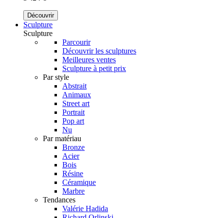
Découvrir
Sculpture
Sculpture
Parcourir
Découvrir les sculptures
Meilleures ventes
Sculpture à petit prix
Par style
Abstrait
Animaux
Street art
Portrait
Pop art
Nu
Par matériau
Bronze
Acier
Bois
Résine
Céramique
Marbre
Tendances
Valérie Hadida
Richard Orlinski