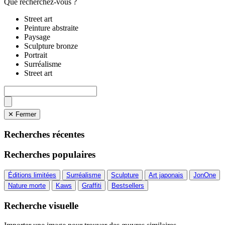
Que recherchez-vous ?
Street art
Peinture abstraite
Paysage
Sculpture bronze
Portrait
Surréalisme
Street art
✕ Fermer
Recherches récentes
Recherches populaires
Éditions limitées
Surréalisme
Sculpture
Art japonais
JonOne
Nature morte
Kaws
Graffiti
Bestsellers
Recherche visuelle