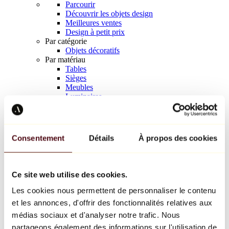
Parcourir
Découvrir les objets design
Meilleures ventes
Design à petit prix
Par catégorie
Objets décoratifs
Par matériau
Tables
Sièges
Meubles
Luminaires
Art de la table
Céramique
Tendances
Richard Orlinski
Consentement
Détails
À propos des cookies
Keith Haring
Jeff Koons
Yayoi Kusama
Jean-Michel Basquiat
Ce site web utilise des cookies.
Tous les designers
Les cookies nous permettent de personnaliser le contenu
et les annonces, d'offrir des fonctionnalités relatives aux
Œuvre de la semaine
médias sociaux et d'analyser notre trafic. Nous
partageons également des informations sur l'utilisation de