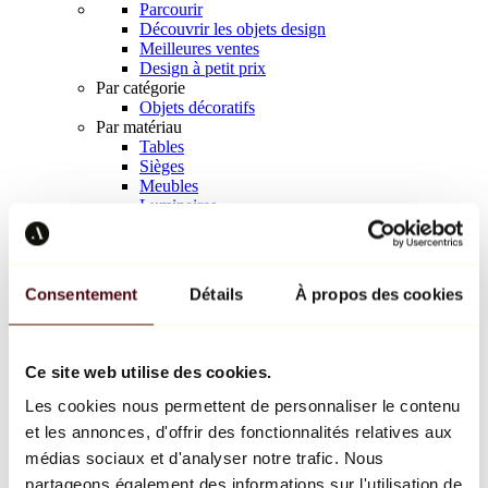
Parcourir
Découvrir les objets design
Meilleures ventes
Design à petit prix
Par catégorie
Objets décoratifs
Par matériau
Tables
Sièges
Meubles
Luminaires
Art de la table
Céramique
Tendances
Richard Orlinski
Consentement
Détails
À propos des cookies
Keith Haring
Jeff Koons
Yayoi Kusama
Jean-Michel Basquiat
Ce site web utilise des cookies.
Tous les designers
Les cookies nous permettent de personnaliser le contenu
et les annonces, d'offrir des fonctionnalités relatives aux
Œuvre de la semaine
médias sociaux et d'analyser notre trafic. Nous
partageons également des informations sur l'utilisation de