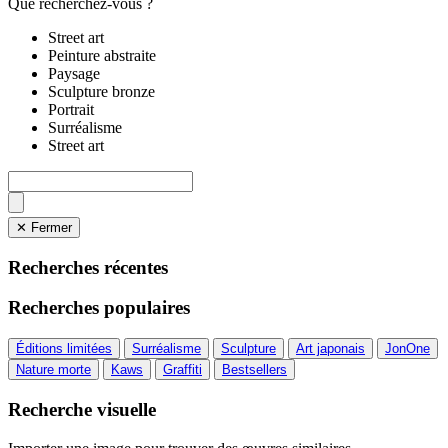
Que recherchez-vous ?
Street art
Peinture abstraite
Paysage
Sculpture bronze
Portrait
Surréalisme
Street art
✕ Fermer
Recherches récentes
Recherches populaires
Éditions limitées
Surréalisme
Sculpture
Art japonais
JonOne
Nature morte
Kaws
Graffiti
Bestsellers
Recherche visuelle