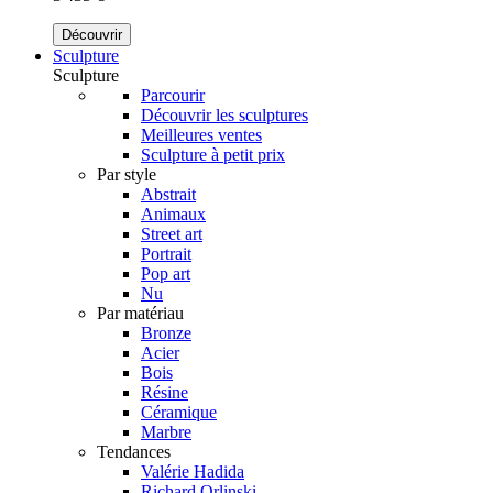
Découvrir
Sculpture
Sculpture
Parcourir
Découvrir les sculptures
Meilleures ventes
Sculpture à petit prix
Par style
Abstrait
Animaux
Street art
Portrait
Pop art
Nu
Par matériau
Bronze
Acier
Bois
Résine
Céramique
Marbre
Tendances
Valérie Hadida
Richard Orlinski