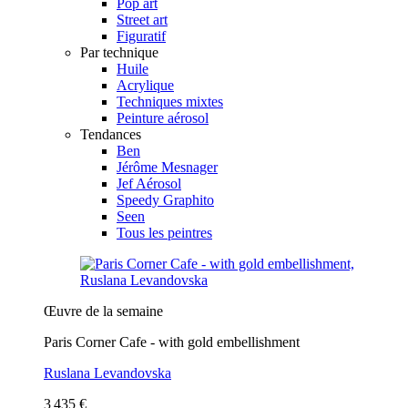
Pop art
Street art
Figuratif
Par technique
Huile
Acrylique
Techniques mixtes
Peinture aérosol
Tendances
Ben
Jérôme Mesnager
Jef Aérosol
Speedy Graphito
Seen
Tous les peintres
Œuvre de la semaine
Paris Corner Cafe - with gold embellishment
Ruslana Levandovska
3 435 €