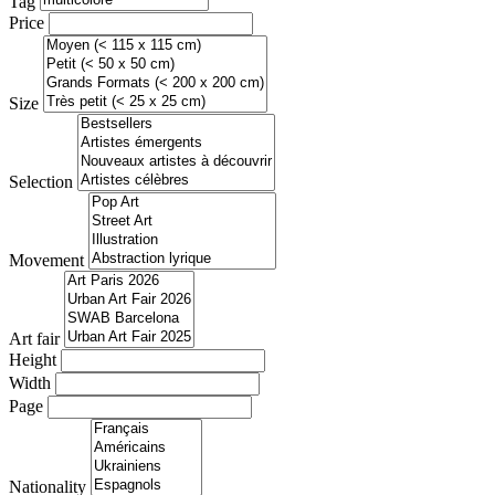
Tag
Price
Size
Selection
Movement
Art fair
Height
Width
Page
Nationality