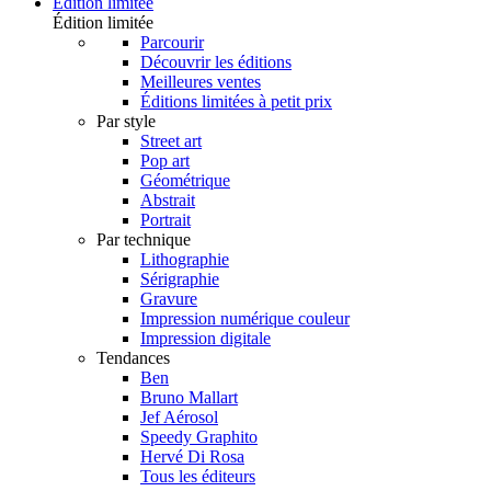
Édition limitée
Édition limitée
Parcourir
Découvrir les éditions
Meilleures ventes
Éditions limitées à petit prix
Par style
Street art
Pop art
Géométrique
Abstrait
Portrait
Par technique
Lithographie
Sérigraphie
Gravure
Impression numérique couleur
Impression digitale
Tendances
Ben
Bruno Mallart
Jef Aérosol
Speedy Graphito
Hervé Di Rosa
Tous les éditeurs