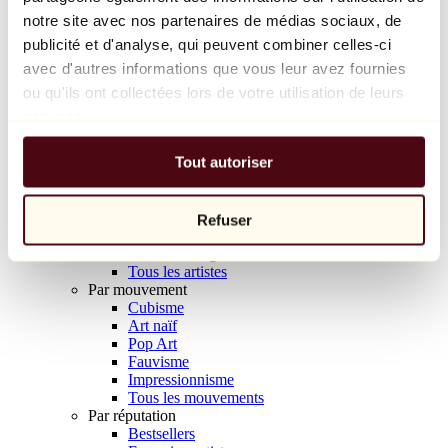
Balloon Dog (Orange)
notre site avec nos partenaires de médias sociaux, de
Jeff Koons
publicité et d'analyse, qui peuvent combiner celles-ci
avec d'autres informations que vous leur avez fournies
10 000 €
ou qu'ils ont collectées lors de votre utilisation de leurs
Découvrir
services.
Artistes
Artistes
Tout autoriser
Parcourir
Tous les peintres
Tous les sculpteurs
Tous les photographes
Refuser
Tous les dessinateurs
Tous les designers
Tous les artistes
Par mouvement
Cubisme
Art naïf
Pop Art
Fauvisme
Impressionnisme
Tous les mouvements
Par réputation
Bestsellers