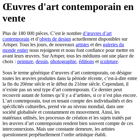
Œuvres d'art contemporain en
vente
Plus de 180 000 pièces. C’est le nombre
d’œuvres d’art
contemporain
et d’
objets de design
actuellement disponibles sur
Artsper. Tous les jours, de nouveaux
artistes
et des
galeries du
monde entier
nous rejoignent et nous font confiance pour mettre en
avant leurs œuvres. Sur Artsper, tous les médiums ont une place de
choix :
peinture
,
dessin
,
photographie
,
éditions
et
sculpture
.
Sous le terme générique d’œuvres d’art contemporain, on désigne
toutes les œuvres produites dans la période récente, c’est-à-dire entre
la fin du 20ème siècle et le début du 21ème siècle. Cependant, il
n’existe pas un seul type d’art contemporain. Ce dernier peut
recouvrir autant de formes qu’il y a d’artistes, si ce n’est plus encore.
L’art contemporain, tout en tenant compte des individualités et des
spécificités culturelles, prend vie au niveau mondial, dans une
société globalisée et constamment en mouvement. Ainsi, les
matériaux utilisés, les processus de création et les sujets traités par
les œuvres d’art contemporain rendent bien souvent compte de ces
interconnexions. Mais une constante demeure, les artistes
questionnent perpétuellement l’ordre artistique établi.