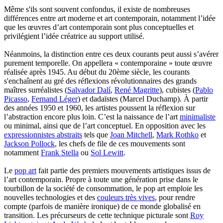
Même s'ils sont souvent confondus, il existe de nombreuses
différences entre art moderne et art contemporain, notamment l’idée
que les œuvres d’art contemporain sont plus conceptuelles et
privilégient l’idée créatrice au support utilisé.
Néanmoins, la distinction entre ces deux courants peut aussi s’avérer
purement temporelle. On appellera « contemporaine » toute œuvre
réalisée après 1945. Au début du 20ème siècle, les courants
s'enchaînent au gré des réflexions révolutionnaires des grands
maîtres surréalistes (
Salvador Dalí
,
René Magritte
), cubistes (
Pablo
Picasso
,
Fernand Léger
) et dadaïstes (Marcel Duchamp). À partir
des années 1950 et 1960, les artistes poussent la réflexion sur
l’abstraction encore plus loin. C’est la naissance de l’art
minimaliste
ou minimal, ainsi que de l’art conceptuel. En opposition avec les
expressionnistes abstraits
tels que
Joan Mitchell
,
Mark Rothko
et
Jackson Pollock
, les chefs de file de ces mouvements sont
notamment
Frank Stella
ou
Sol Lewitt
.
Le
pop art
fait partie des premiers mouvements artistiques issus de
l’art contemporain. Propre à toute une génération prise dans le
tourbillon de la société de consommation, le pop art emploie les
nouvelles technologies et des
couleurs très vives
, pour rendre
compte (parfois de manière ironique) de ce monde globalisé en
transition. Les précurseurs de cette technique picturale sont
Roy