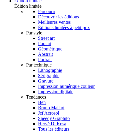
Édition limitée
Édition limitée
Parcourir
Découvrir les éditions
Meilleures ventes
Éditions limitées à petit prix
Par style
Street art
Pop art
Géométrique
Abstrait
Portrait
Par technique
Lithographie
Sérigraphie
Gravure
Impression numérique couleur
Impression digitale
Tendances
Ben
Bruno Mallart
Jef Aérosol
Speedy Graphito
Hervé Di Rosa
Tous les éditeurs