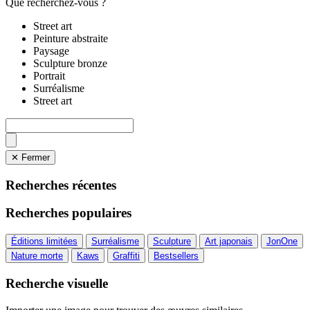
Que recherchez-vous ?
Street art
Peinture abstraite
Paysage
Sculpture bronze
Portrait
Surréalisme
Street art
✕ Fermer
Recherches récentes
Recherches populaires
Éditions limitées
Surréalisme
Sculpture
Art japonais
JonOne
Nature morte
Kaws
Graffiti
Bestsellers
Recherche visuelle