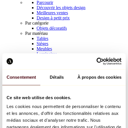
Parcourir
Découvrir les objets design
Meilleures ventes
Design à petit prix
Par catégorie
Objets décoratifs
Par matériau
Tables
Sièges
Meubles
Luminaires
Art de la table
Céramique
Tendances
Richard Orlinski
Consentement
Détails
À propos des cookies
Keith Haring
Jeff Koons
Yayoi Kusama
Jean-Michel Basquiat
Ce site web utilise des cookies.
Tous les designers
Les cookies nous permettent de personnaliser le contenu
et les annonces, d'offrir des fonctionnalités relatives aux
Œuvre de la semaine
médias sociaux et d'analyser notre trafic. Nous
partageons également des informations sur l'utilisation de