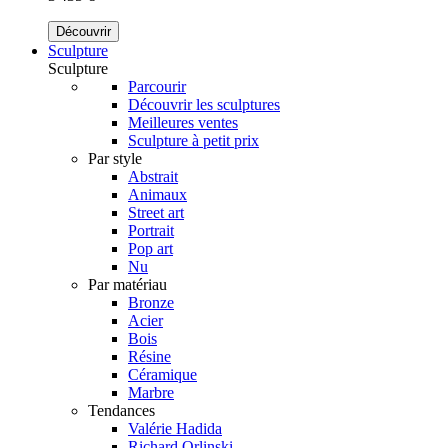
Découvrir
Sculpture
Sculpture
Parcourir
Découvrir les sculptures
Meilleures ventes
Sculpture à petit prix
Par style
Abstrait
Animaux
Street art
Portrait
Pop art
Nu
Par matériau
Bronze
Acier
Bois
Résine
Céramique
Marbre
Tendances
Valérie Hadida
Richard Orlinski