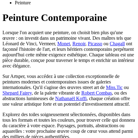
Peinture
Peinture Contemporaine
Lorsque l'on acquiert une peinture, on choisit bien plus qu'une
œuvre : on investit dans un patrimoine vivant. Des maîtres tels que
Léonard de Vinci, Vermeer,
Monet
,
Renoir
,
Picasso
ou
Chagall
ont
façonné l'histoire de l'art, et leurs héritiers contemporains perpétuent
aujourd'hui cette même exigence esthétique. Chaque tableau est une
pièce durable, conçue pour traverser le temps et enrichir un intérieur
avec élégance.
Sur Artsper, vous accédez à une collection exceptionnelle de
peintures modernes et contemporaines issues de galeries
internationales. Qu'il s'agisse des œuvres street art de
Miss.Tic
ou
Shepard Fairey
, de la palette vibrante de
Robert Combas
, ou des
abstractions lumineuses de
Nathanaël Koffi
, chaque création offre
une valeur artistique forte et un potentiel d'investissement attractif.
Explorez des toiles soigneusement sélectionnées, disponibles dans
tous les formats et toutes les couleurs, pour trouver celle qui donnera
du caractère à votre espace. Paysages, portraits, abstractions ou
aquarelles : votre prochaine œuvre coup de cœur vous attend parmi
des milliers de pièces authentifiées.