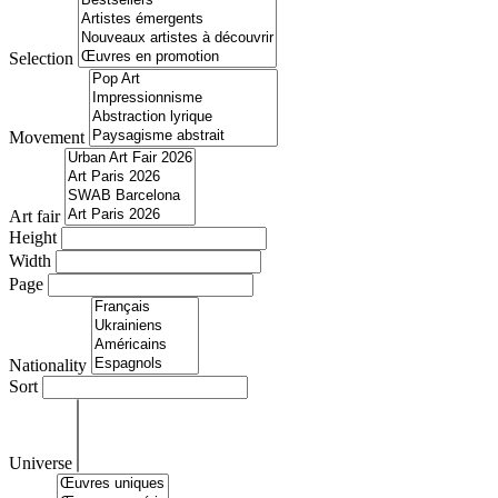
Selection
Movement
Art fair
Height
Width
Page
Nationality
Sort
Universe