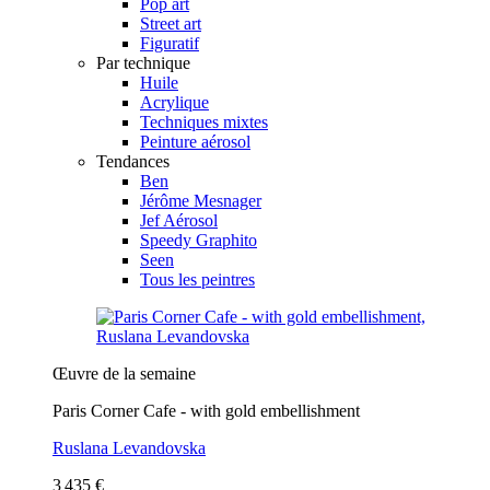
Pop art
Street art
Figuratif
Par technique
Huile
Acrylique
Techniques mixtes
Peinture aérosol
Tendances
Ben
Jérôme Mesnager
Jef Aérosol
Speedy Graphito
Seen
Tous les peintres
Œuvre de la semaine
Paris Corner Cafe - with gold embellishment
Ruslana Levandovska
3 435 €