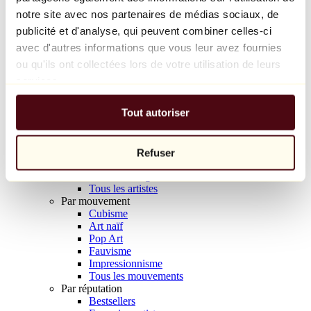
Balloon Dog (Orange)
notre site avec nos partenaires de médias sociaux, de
Jeff Koons
publicité et d'analyse, qui peuvent combiner celles-ci
avec d'autres informations que vous leur avez fournies
10 000 €
ou qu'ils ont collectées lors de votre utilisation de leurs
Découvrir
services.
Artistes
Artistes
Tout autoriser
Parcourir
Tous les peintres
Tous les sculpteurs
Tous les photographes
Refuser
Tous les dessinateurs
Tous les designers
Tous les artistes
Par mouvement
Cubisme
Art naïf
Pop Art
Fauvisme
Impressionnisme
Tous les mouvements
Par réputation
Bestsellers