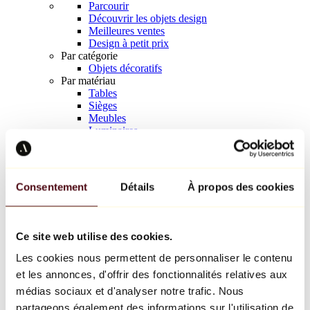
Parcourir
Découvrir les objets design
Meilleures ventes
Design à petit prix
Par catégorie
Objets décoratifs
Par matériau
Tables
Sièges
Meubles
Luminaires
Art de la table
Céramique
Tendances
Richard Orlinski
Consentement
Détails
À propos des cookies
Keith Haring
Jeff Koons
Yayoi Kusama
Jean-Michel Basquiat
Ce site web utilise des cookies.
Tous les designers
Les cookies nous permettent de personnaliser le contenu
et les annonces, d'offrir des fonctionnalités relatives aux
Œuvre de la semaine
médias sociaux et d'analyser notre trafic. Nous
partageons également des informations sur l'utilisation de