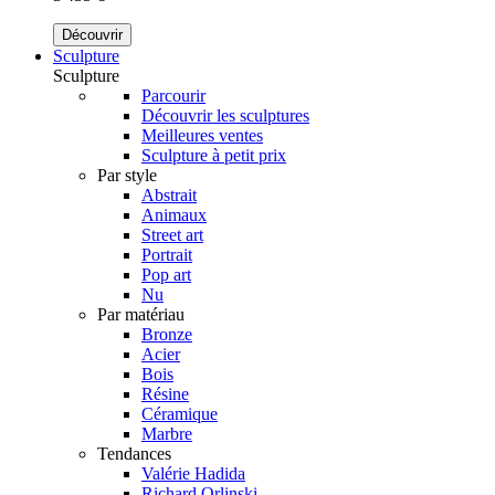
Découvrir
Sculpture
Sculpture
Parcourir
Découvrir les sculptures
Meilleures ventes
Sculpture à petit prix
Par style
Abstrait
Animaux
Street art
Portrait
Pop art
Nu
Par matériau
Bronze
Acier
Bois
Résine
Céramique
Marbre
Tendances
Valérie Hadida
Richard Orlinski