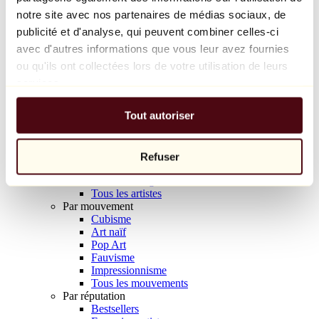
Balloon Dog (Orange)
notre site avec nos partenaires de médias sociaux, de
Jeff Koons
publicité et d'analyse, qui peuvent combiner celles-ci
avec d'autres informations que vous leur avez fournies
10 000 €
ou qu'ils ont collectées lors de votre utilisation de leurs
Découvrir
services.
Artistes
Artistes
Tout autoriser
Parcourir
Tous les peintres
Tous les sculpteurs
Tous les photographes
Refuser
Tous les dessinateurs
Tous les designers
Tous les artistes
Par mouvement
Cubisme
Art naïf
Pop Art
Fauvisme
Impressionnisme
Tous les mouvements
Par réputation
Bestsellers