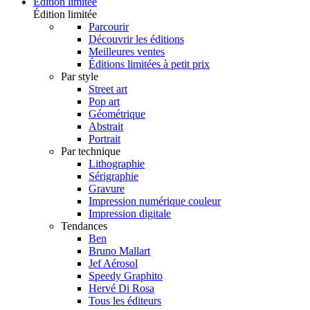
Édition limitée
Édition limitée
Parcourir
Découvrir les éditions
Meilleures ventes
Éditions limitées à petit prix
Par style
Street art
Pop art
Géométrique
Abstrait
Portrait
Par technique
Lithographie
Sérigraphie
Gravure
Impression numérique couleur
Impression digitale
Tendances
Ben
Bruno Mallart
Jef Aérosol
Speedy Graphito
Hervé Di Rosa
Tous les éditeurs