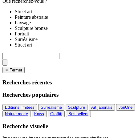
Que recherchez-vous ?
Street art
Peinture abstraite
Paysage
Sculpture bronze
Portrait
Surréalisme
Street art
✕ Fermer
Recherches récentes
Recherches populaires
Éditions limitées
Surréalisme
Sculpture
Art japonais
JonOne
Nature morte
Kaws
Graffiti
Bestsellers
Recherche visuelle