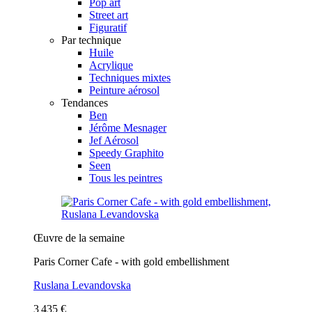
Pop art
Street art
Figuratif
Par technique
Huile
Acrylique
Techniques mixtes
Peinture aérosol
Tendances
Ben
Jérôme Mesnager
Jef Aérosol
Speedy Graphito
Seen
Tous les peintres
Œuvre de la semaine
Paris Corner Cafe - with gold embellishment
Ruslana Levandovska
3 435 €