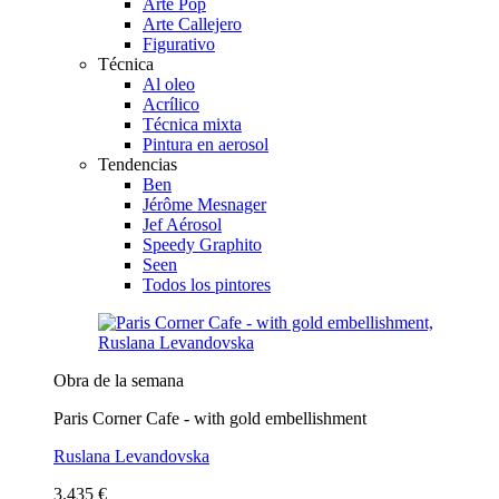
Arte Pop
Arte Callejero
Figurativo
Técnica
Al oleo
Acrílico
Técnica mixta
Pintura en aerosol
Tendencias
Ben
Jérôme Mesnager
Jef Aérosol
Speedy Graphito
Seen
Todos los pintores
Obra de la semana
Paris Corner Cafe - with gold embellishment
Ruslana Levandovska
3.435 €