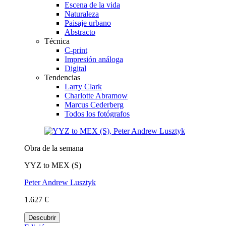
Escena de la vida
Naturaleza
Paisaje urbano
Abstracto
Técnica
C-print
Impresión análoga
Digital
Tendencias
Larry Clark
Charlotte Abramow
Marcus Cederberg
Todos los fotógrafos
Obra de la semana
YYZ to MEX (S)
Peter Andrew Lusztyk
1.627 €
Descubrir