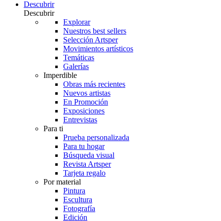
Descubrir
Descubrir
Explorar
Nuestros best sellers
Selección Artsper
Movimientos artísticos
Temáticas
Galerías
Imperdible
Obras más recientes
Nuevos artistas
En Promoción
Exposiciones
Entrevistas
Para ti
Prueba personalizada
Para tu hogar
Búsqueda visual
Revista Artsper
Tarjeta regalo
Por material
Pintura
Escultura
Fotografía
Edición