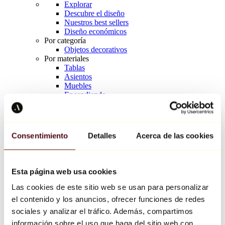
Explorar
Descubre el diseño
Nuestros best sellers
Diseño económicos
Por categoría
Objetos decorativos
Por materiales
Tablas
Asientos
Muebles
Encendiendo
Arte de la mesa
Cerámico
Tendencias
Richard Orlinski
Consentimiento
Detalles
Acerca de las cookies
Keith Haring
Jeff Koons
Yayoi Kusama
Jean-Michel Basquiat
Esta página web usa cookies
Todos los diseñadores
Las cookies de este sitio web se usan para personalizar
el contenido y los anuncios, ofrecer funciones de redes
Obra de la semana
sociales y analizar el tráfico. Además, compartimos
información sobre el uso que haga del sitio web con