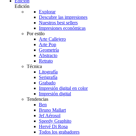
Edición
Edición
Explorar
Descubre las impresiones
Nuestros best sellers
Impresiones económicas
Por estilo
Arte Callejero
Arte Pop
Geometría
Abstracto
Retrato
Técnica
Litografía
Serigrafía
Grabado
Impresión digital en color
Impresión digital
Tendencias
Ben
Bruno Mallart
Jef Aérosol
Speedy Graphito
Hervé Di Rosa
Todos los grabadores