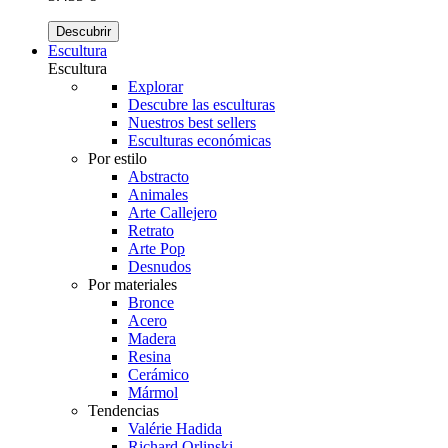
Descubrir
Escultura
Escultura
Explorar
Descubre las esculturas
Nuestros best sellers
Esculturas económicas
Por estilo
Abstracto
Animales
Arte Callejero
Retrato
Arte Pop
Desnudos
Por materiales
Bronce
Acero
Madera
Resina
Cerámico
Mármol
Tendencias
Valérie Hadida
Richard Orlinski