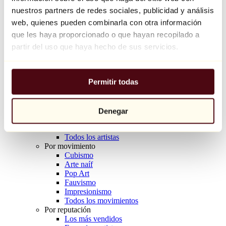
Balloon Dog (Orange)
nuestros partners de redes sociales, publicidad y análisis
Jeff Koons
web, quienes pueden combinarla con otra información
que les haya proporcionado o que hayan recopilado a
10.000 €
partir del uso que haya hecho de sus servicios.
Descubrir
Artistas
Artistas
Permitir todas
Explorar
Todos los pintores
Todos los escultores
Todos los fotógrafos
Denegar
Todos los dibujantes
Todos los diseñadores
Todos los artistas
Por movimiento
Cubismo
Arte naíf
Pop Art
Fauvismo
Impresionismo
Todos los movimientos
Por reputación
Los más vendidos