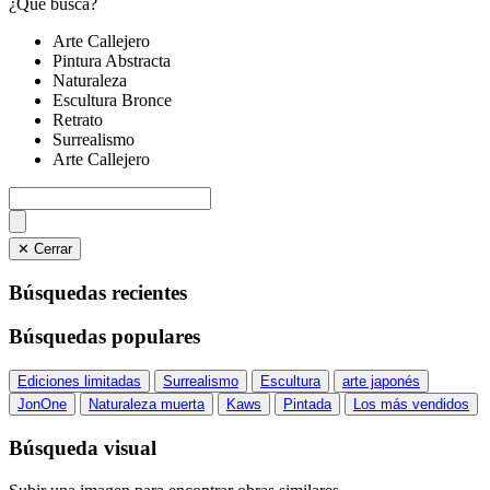
¿Qué busca?
Arte Callejero
Pintura Abstracta
Naturaleza
Escultura Bronce
Retrato
Surrealismo
Arte Callejero
✕ Cerrar
Búsquedas recientes
Búsquedas populares
Ediciones limitadas
Surrealismo
Escultura
arte japonés
JonOne
Naturaleza muerta
Kaws
Pintada
Los más vendidos
Búsqueda visual