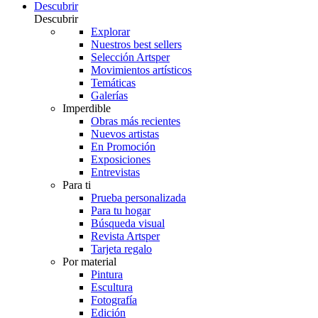
Descubrir
Descubrir
Explorar
Nuestros best sellers
Selección Artsper
Movimientos artísticos
Temáticas
Galerías
Imperdible
Obras más recientes
Nuevos artistas
En Promoción
Exposiciones
Entrevistas
Para ti
Prueba personalizada
Para tu hogar
Búsqueda visual
Revista Artsper
Tarjeta regalo
Por material
Pintura
Escultura
Fotografía
Edición