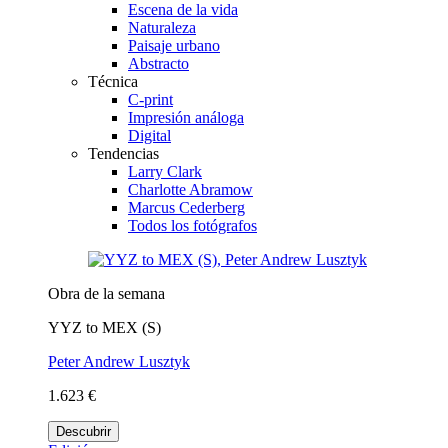
Escena de la vida
Naturaleza
Paisaje urbano
Abstracto
Técnica
C-print
Impresión análoga
Digital
Tendencias
Larry Clark
Charlotte Abramow
Marcus Cederberg
Todos los fotógrafos
Obra de la semana
YYZ to MEX (S)
Peter Andrew Lusztyk
1.623 €
Descubrir