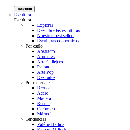
Descubrir
Escultura
Escultura
Explorar
Descubre las esculturas
Nuestros best sellers
Esculturas económicas
Por estilo
Abstracto
Animales
Arte Callejero
Retrato
Arte Pop
Desnudos
Por materiales
Bronce
Acero
Madera
Resina
Cerámico
Mármol
Tendencias
Valérie Hadida
Richard Orlinski