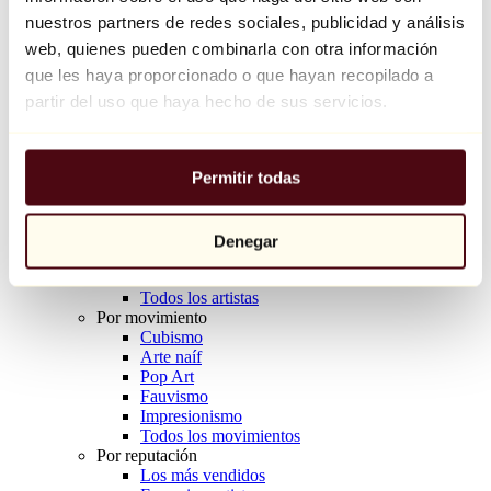
Balloon Dog (Orange)
nuestros partners de redes sociales, publicidad y análisis
Jeff Koons
web, quienes pueden combinarla con otra información
que les haya proporcionado o que hayan recopilado a
10.000 €
partir del uso que haya hecho de sus servicios.
Descubrir
Artistas
Artistas
Permitir todas
Explorar
Todos los pintores
Todos los escultores
Todos los fotógrafos
Denegar
Todos los dibujantes
Todos los diseñadores
Todos los artistas
Por movimiento
Cubismo
Arte naíf
Pop Art
Fauvismo
Impresionismo
Todos los movimientos
Por reputación
Los más vendidos