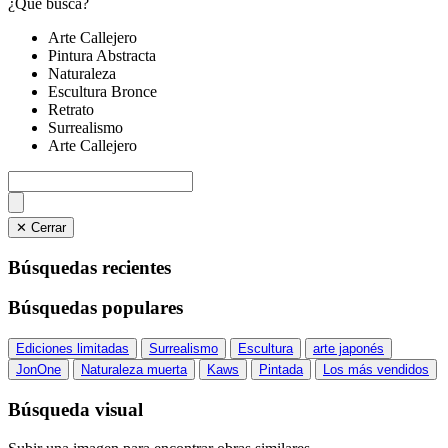
¿Qué busca?
Arte Callejero
Pintura Abstracta
Naturaleza
Escultura Bronce
Retrato
Surrealismo
Arte Callejero
✕ Cerrar
Búsquedas recientes
Búsquedas populares
Ediciones limitadas
Surrealismo
Escultura
arte japonés
JonOne
Naturaleza muerta
Kaws
Pintada
Los más vendidos
Búsqueda visual