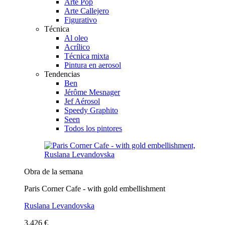
Arte Pop
Arte Callejero
Figurativo
Técnica
Al oleo
Acrílico
Técnica mixta
Pintura en aerosol
Tendencias
Ben
Jérôme Mesnager
Jef Aérosol
Speedy Graphito
Seen
Todos los pintores
Obra de la semana
Paris Corner Cafe - with gold embellishment
Ruslana Levandovska
3.426 €