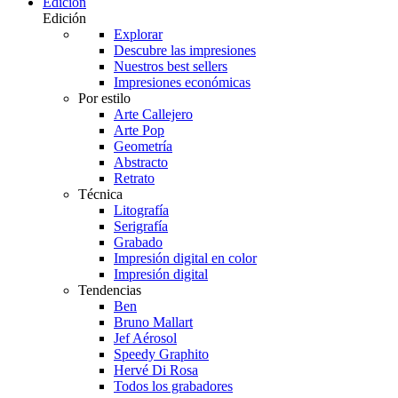
Edición
Edición
Explorar
Descubre las impresiones
Nuestros best sellers
Impresiones económicas
Por estilo
Arte Callejero
Arte Pop
Geometría
Abstracto
Retrato
Técnica
Litografía
Serigrafía
Grabado
Impresión digital en color
Impresión digital
Tendencias
Ben
Bruno Mallart
Jef Aérosol
Speedy Graphito
Hervé Di Rosa
Todos los grabadores