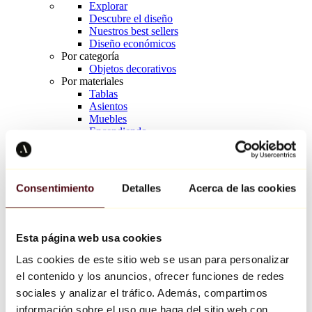
Explorar
Descubre el diseño
Nuestros best sellers
Diseño económicos
Por categoría
Objetos decorativos
Por materiales
Tablas
Asientos
Muebles
Encendiendo
Arte de la mesa
Cerámico
Tendencias
Richard Orlinski
Consentimiento
Detalles
Acerca de las cookies
Keith Haring
Jeff Koons
Yayoi Kusama
Jean-Michel Basquiat
Esta página web usa cookies
Todos los diseñadores
Las cookies de este sitio web se usan para personalizar
el contenido y los anuncios, ofrecer funciones de redes
Obra de la semana
sociales y analizar el tráfico. Además, compartimos
información sobre el uso que haga del sitio web con