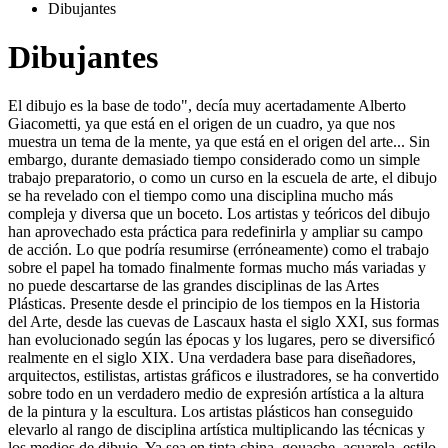
Dibujantes
Dibujantes
El dibujo es la base de todo", decía muy acertadamente Alberto
Giacometti, ya que está en el origen de un cuadro, ya que nos
muestra un tema de la mente, ya que está en el origen del arte... Sin
embargo, durante demasiado tiempo considerado como un simple
trabajo preparatorio, o como un curso en la escuela de arte, el dibujo
se ha revelado con el tiempo como una disciplina mucho más
compleja y diversa que un boceto. Los artistas y teóricos del dibujo
han aprovechado esta práctica para redefinirla y ampliar su campo
de acción. Lo que podría resumirse (erróneamente) como el trabajo
sobre el papel ha tomado finalmente formas mucho más variadas y
no puede descartarse de las grandes disciplinas de las Artes
Plásticas. Presente desde el principio de los tiempos en la Historia
del Arte, desde las cuevas de Lascaux hasta el siglo XXI, sus formas
han evolucionado según las épocas y los lugares, pero se diversificó
realmente en el siglo XIX. Una verdadera base para diseñadores,
arquitectos, estilistas, artistas gráficos e ilustradores, se ha convertido
sobre todo en un verdadero medio de expresión artística a la altura
de la pintura y la escultura. Los artistas plásticos han conseguido
elevarlo al rango de disciplina artística multiplicando las técnicas y
los medios de dibujo. Ya sea en tinta china, gouache, acuarela, estilo,