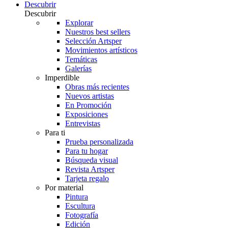
Descubrir
Descubrir
Explorar
Nuestros best sellers
Selección Artsper
Movimientos artísticos
Temáticas
Galerías
Imperdible
Obras más recientes
Nuevos artistas
En Promoción
Exposiciones
Entrevistas
Para ti
Prueba personalizada
Para tu hogar
Búsqueda visual
Revista Artsper
Tarjeta regalo
Por material
Pintura
Escultura
Fotografía
Edición