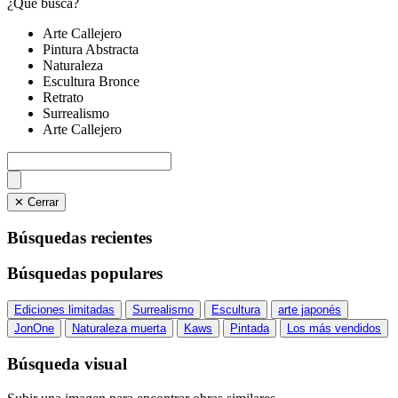
¿Qué busca?
Arte Callejero
Pintura Abstracta
Naturaleza
Escultura Bronce
Retrato
Surrealismo
Arte Callejero
✕ Cerrar
Búsquedas recientes
Búsquedas populares
Ediciones limitadas
Surrealismo
Escultura
arte japonés
JonOne
Naturaleza muerta
Kaws
Pintada
Los más vendidos
Búsqueda visual