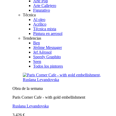
Arte Pop
Arte Callejero
Figurativo
Técnica
Al oleo
Acrílico
Técnica mixta
Pintura en aerosol
Tendencias
Ben
Jérôme Mesnager
Jef Aérosol
Speedy Graphito
Seen
Todos los pintores
Obra de la semana
Paris Corner Cafe - with gold embellishment
Ruslana Levandovska
3.426 €