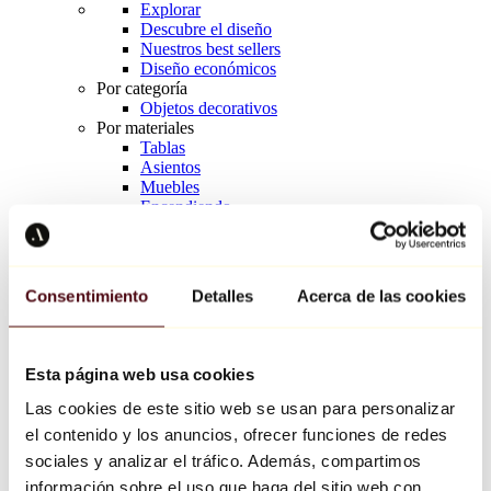
Explorar
Descubre el diseño
Nuestros best sellers
Diseño económicos
Por categoría
Objetos decorativos
Por materiales
Tablas
Asientos
Muebles
Encendiendo
Arte de la mesa
Cerámico
Tendencias
Richard Orlinski
Consentimiento
Detalles
Acerca de las cookies
Keith Haring
Jeff Koons
Yayoi Kusama
Jean-Michel Basquiat
Esta página web usa cookies
Todos los diseñadores
Las cookies de este sitio web se usan para personalizar
el contenido y los anuncios, ofrecer funciones de redes
Obra de la semana
sociales y analizar el tráfico. Además, compartimos
información sobre el uso que haga del sitio web con