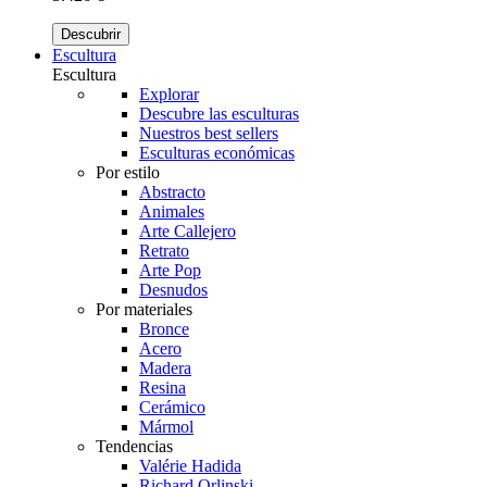
Descubrir
Escultura
Escultura
Explorar
Descubre las esculturas
Nuestros best sellers
Esculturas económicas
Por estilo
Abstracto
Animales
Arte Callejero
Retrato
Arte Pop
Desnudos
Por materiales
Bronce
Acero
Madera
Resina
Cerámico
Mármol
Tendencias
Valérie Hadida
Richard Orlinski