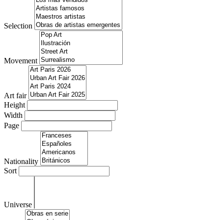
Selection
Movement
Art fair
Height
Width
Page
Nationality
Sort
Universe