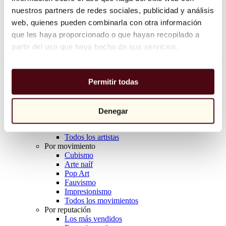
Balloon Dog (Orange)
nuestros partners de redes sociales, publicidad y análisis
Jeff Koons
web, quienes pueden combinarla con otra información
que les haya proporcionado o que hayan recopilado a
10.000 €
partir del uso que haya hecho de sus servicios.
Descubrir
Artistas
Artistas
Permitir todas
Explorar
Todos los pintores
Todos los escultores
Todos los fotógrafos
Denegar
Todos los dibujantes
Todos los diseñadores
Todos los artistas
Por movimiento
Cubismo
Arte naíf
Pop Art
Fauvismo
Impresionismo
Todos los movimientos
Por reputación
Los más vendidos