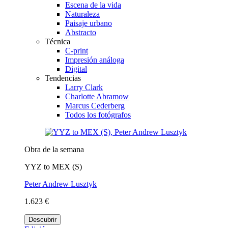
Escena de la vida
Naturaleza
Paisaje urbano
Abstracto
Técnica
C-print
Impresión análoga
Digital
Tendencias
Larry Clark
Charlotte Abramow
Marcus Cederberg
Todos los fotógrafos
Obra de la semana
YYZ to MEX (S)
Peter Andrew Lusztyk
1.623 €
Descubrir