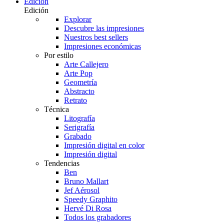
Edición
Edición
Explorar
Descubre las impresiones
Nuestros best sellers
Impresiones económicas
Por estilo
Arte Callejero
Arte Pop
Geometría
Abstracto
Retrato
Técnica
Litografía
Serigrafía
Grabado
Impresión digital en color
Impresión digital
Tendencias
Ben
Bruno Mallart
Jef Aérosol
Speedy Graphito
Hervé Di Rosa
Todos los grabadores