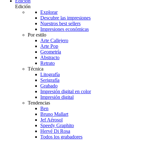
Edición
Edición
Explorar
Descubre las impresiones
Nuestros best sellers
Impresiones económicas
Por estilo
Arte Callejero
Arte Pop
Geometría
Abstracto
Retrato
Técnica
Litografía
Serigrafía
Grabado
Impresión digital en color
Impresión digital
Tendencias
Ben
Bruno Mallart
Jef Aérosol
Speedy Graphito
Hervé Di Rosa
Todos los grabadores