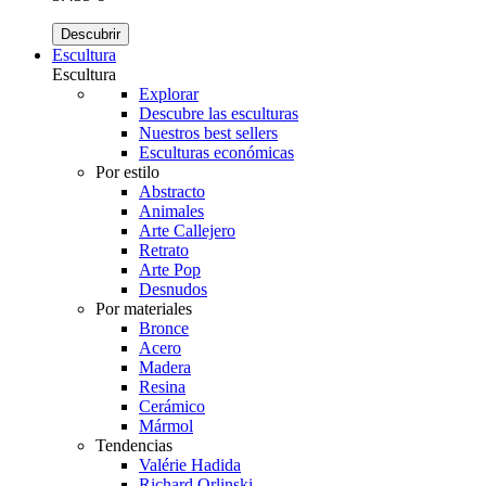
Descubrir
Escultura
Escultura
Explorar
Descubre las esculturas
Nuestros best sellers
Esculturas económicas
Por estilo
Abstracto
Animales
Arte Callejero
Retrato
Arte Pop
Desnudos
Por materiales
Bronce
Acero
Madera
Resina
Cerámico
Mármol
Tendencias
Valérie Hadida
Richard Orlinski