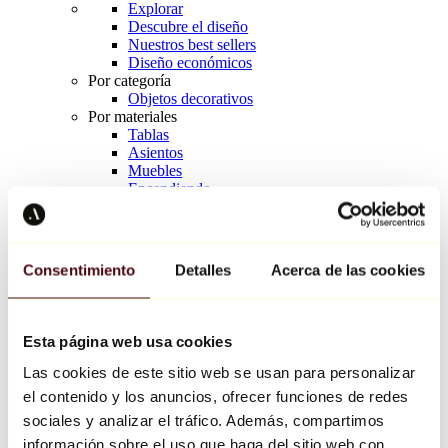
Explorar
Descubre el diseño
Nuestros best sellers
Diseño económicos
Por categoría
Objetos decorativos
Por materiales
Tablas
Asientos
Muebles
Encendiendo
Arte de la mesa
Cerámico
Tendencias
Richard Orlinski
Consentimiento
Detalles
Acerca de las cookies
Keith Haring
Jeff Koons
Yayoi Kusama
Jean-Michel Basquiat
Esta página web usa cookies
Todos los diseñadores
Las cookies de este sitio web se usan para personalizar
el contenido y los anuncios, ofrecer funciones de redes
Obra de la semana
sociales y analizar el tráfico. Además, compartimos
información sobre el uso que haga del sitio web con