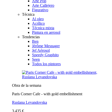
Arte Pop
Arte Callejero
Figurativo
Técnica
Al oleo
Acrílico
Técnica mixta
Pintura en aerosol
Tendencias
Ben
Jérôme Mesnager
Jef Aérosol
Speedy Graphito
Seen
Todos los pintores
Obra de la semana
Paris Corner Cafe - with gold embellishment
Ruslana Levandovska
3.435 €