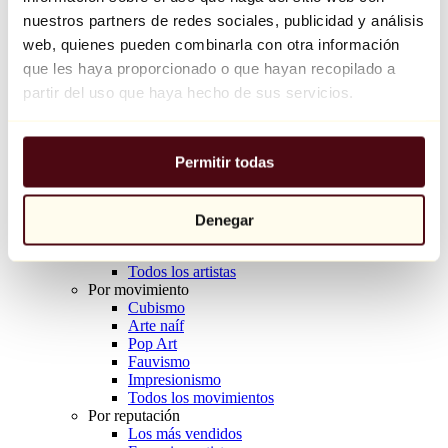
Balloon Dog (Orange)
nuestros partners de redes sociales, publicidad y análisis
Jeff Koons
web, quienes pueden combinarla con otra información
que les haya proporcionado o que hayan recopilado a
10.000 €
partir del uso que haya hecho de sus servicios.
Descubrir
Artistas
Artistas
Permitir todas
Explorar
Todos los pintores
Todos los escultores
Todos los fotógrafos
Denegar
Todos los dibujantes
Todos los diseñadores
Todos los artistas
Por movimiento
Cubismo
Arte naíf
Pop Art
Fauvismo
Impresionismo
Todos los movimientos
Por reputación
Los más vendidos