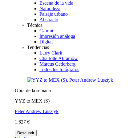
Escena de la vida
Naturaleza
Paisaje urbano
Abstracto
Técnica
C-print
Impresión análoga
Digital
Tendencias
Larry Clark
Charlotte Abramow
Marcus Cederberg
Todos los fotógrafos
Obra de la semana
YYZ to MEX (S)
Peter Andrew Lusztyk
1.627 €
Descubrir