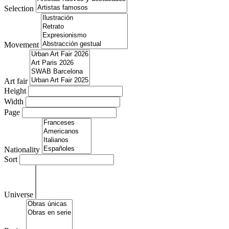
Selection
Movement
Art fair
Height
Width
Page
Nationality
Sort
Universe