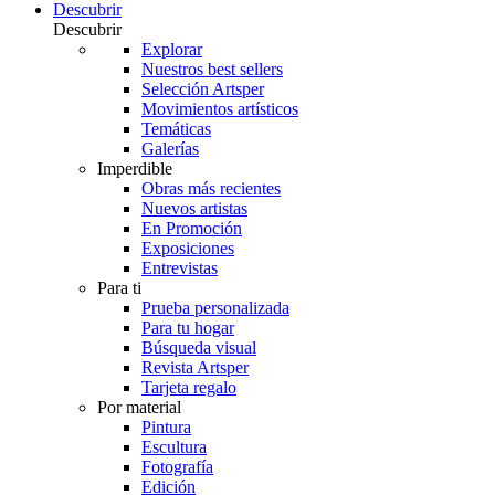
Descubrir
Descubrir
Explorar
Nuestros best sellers
Selección Artsper
Movimientos artísticos
Temáticas
Galerías
Imperdible
Obras más recientes
Nuevos artistas
En Promoción
Exposiciones
Entrevistas
Para ti
Prueba personalizada
Para tu hogar
Búsqueda visual
Revista Artsper
Tarjeta regalo
Por material
Pintura
Escultura
Fotografía
Edición