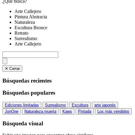
¿Qué busca?
Arte Callejero
Pintura Abstracta
Naturaleza
Escultura Bronce
Retrato
Surrealismo
Arte Callejero
✕ Cerrar
Búsquedas recientes
Búsquedas populares
Ediciones limitadas
Surrealismo
Escultura
arte japonés
JonOne
Naturaleza muerta
Kaws
Pintada
Los más vendidos
Búsqueda visual