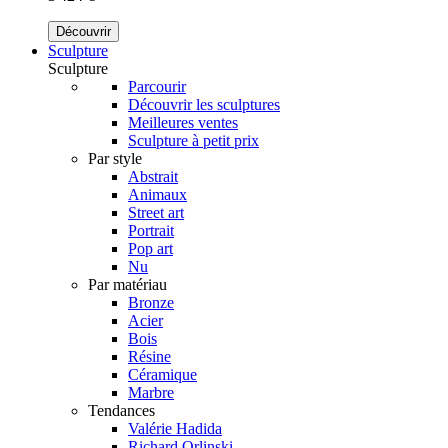
Découvrir
Sculpture
Sculpture
Parcourir
Découvrir les sculptures
Meilleures ventes
Sculpture à petit prix
Par style
Abstrait
Animaux
Street art
Portrait
Pop art
Nu
Par matériau
Bronze
Acier
Bois
Résine
Céramique
Marbre
Tendances
Valérie Hadida
Richard Orlinski