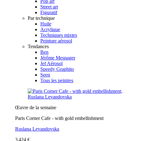
Pop art
Street art
Figuratif
Par technique
Huile
Acrylique
Techniques mixtes
Peinture aérosol
Tendances
Ben
Jérôme Mesnager
Jef Aérosol
Speedy Graphito
Seen
Tous les peintres
Œuvre de la semaine
Paris Corner Cafe - with gold embellishment
Ruslana Levandovska
3 424 €