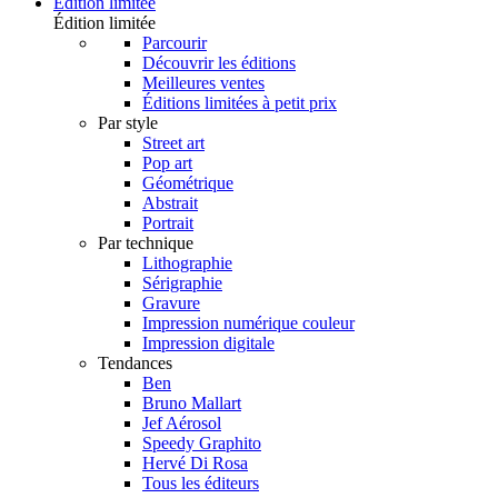
Édition limitée
Édition limitée
Parcourir
Découvrir les éditions
Meilleures ventes
Éditions limitées à petit prix
Par style
Street art
Pop art
Géométrique
Abstrait
Portrait
Par technique
Lithographie
Sérigraphie
Gravure
Impression numérique couleur
Impression digitale
Tendances
Ben
Bruno Mallart
Jef Aérosol
Speedy Graphito
Hervé Di Rosa
Tous les éditeurs