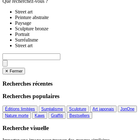
Que recherchez-vous ?
Street art
Peinture abstraite
Paysage
Sculpture bronze
Portrait
Surréalisme
Street art
✕ Fermer
Recherches récentes
Recherches populaires
Éditions limitées
Surréalisme
Sculpture
Art japonais
JonOne
Nature morte
Kaws
Graffiti
Bestsellers
Recherche visuelle