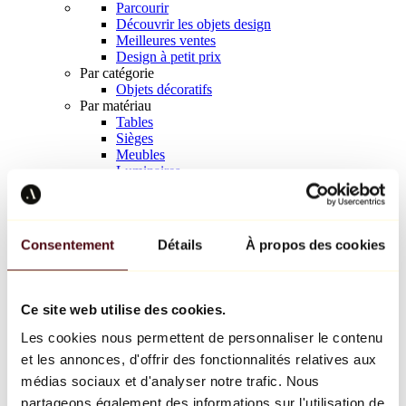
Parcourir
Découvrir les objets design
Meilleures ventes
Design à petit prix
Par catégorie
Objets décoratifs
Par matériau
Tables
Sièges
Meubles
Luminaires
Art de la table
Céramique
Tendances
Richard Orlinski
Consentement
Détails
À propos des cookies
Keith Haring
Jeff Koons
Yayoi Kusama
Jean-Michel Basquiat
Ce site web utilise des cookies.
Tous les designers
Les cookies nous permettent de personnaliser le contenu
et les annonces, d'offrir des fonctionnalités relatives aux
Œuvre de la semaine
médias sociaux et d'analyser notre trafic. Nous
partageons également des informations sur l'utilisation de