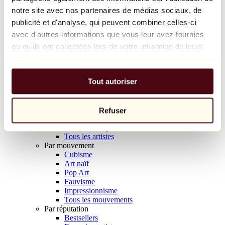
Balloon Dog (Orange)
notre site avec nos partenaires de médias sociaux, de
Jeff Koons
publicité et d'analyse, qui peuvent combiner celles-ci
avec d'autres informations que vous leur avez fournies
10 000 €
ou qu'ils ont collectées lors de votre utilisation de leurs
Découvrir
services.
Artistes
Artistes
Tout autoriser
Parcourir
Tous les peintres
Tous les sculpteurs
Tous les photographes
Refuser
Tous les dessinateurs
Tous les designers
Tous les artistes
Par mouvement
Cubisme
Art naïf
Pop Art
Fauvisme
Impressionnisme
Tous les mouvements
Par réputation
Bestsellers