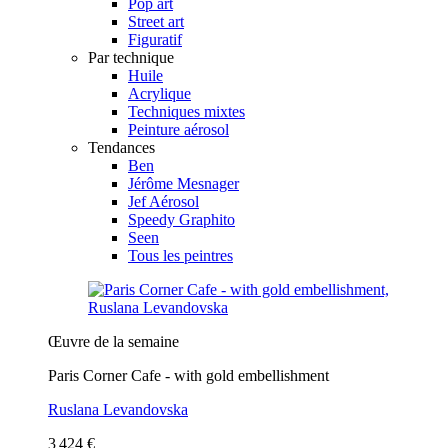
Pop art
Street art
Figuratif
Par technique
Huile
Acrylique
Techniques mixtes
Peinture aérosol
Tendances
Ben
Jérôme Mesnager
Jef Aérosol
Speedy Graphito
Seen
Tous les peintres
Œuvre de la semaine
Paris Corner Cafe - with gold embellishment
Ruslana Levandovska
3 424 €