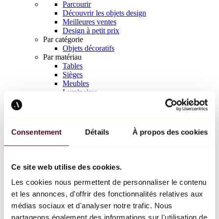
Parcourir
Découvrir les objets design
Meilleures ventes
Design à petit prix
Par catégorie
Objets décoratifs
Par matériau
Tables
Sièges
Meubles
Luminaires
Art de la table
Céramique
Tendances
Richard Orlinski
Consentement
Détails
À propos des cookies
Keith Haring
Jeff Koons
Yayoi Kusama
Jean-Michel Basquiat
Ce site web utilise des cookies.
Tous les designers
Les cookies nous permettent de personnaliser le contenu
et les annonces, d'offrir des fonctionnalités relatives aux
Œuvre de la semaine
médias sociaux et d'analyser notre trafic. Nous
partageons également des informations sur l'utilisation de