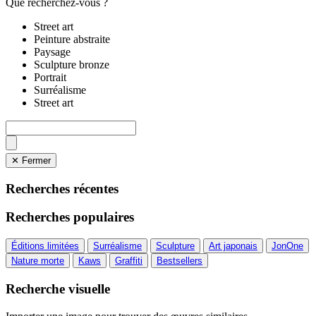
Que recherchez-vous ?
Street art
Peinture abstraite
Paysage
Sculpture bronze
Portrait
Surréalisme
Street art
✕ Fermer
Recherches récentes
Recherches populaires
Éditions limitées
Surréalisme
Sculpture
Art japonais
JonOne
Nature morte
Kaws
Graffiti
Bestsellers
Recherche visuelle