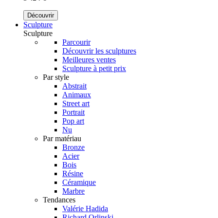
Découvrir
Sculpture
Sculpture
Parcourir
Découvrir les sculptures
Meilleures ventes
Sculpture à petit prix
Par style
Abstrait
Animaux
Street art
Portrait
Pop art
Nu
Par matériau
Bronze
Acier
Bois
Résine
Céramique
Marbre
Tendances
Valérie Hadida
Richard Orlinski