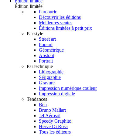
Édition limitée
Édition limitée
Parcourir
Découvrir les éditions
Meilleures ventes
Éditions limitées à petit prix
Par style
Street art
Pop art
Géométrique
Abstrait
Portrait
Par technique
Lithographie
Sérigraphie
Gravure
Impression numérique couleur
Impression digitale
Tendances
Ben
Bruno Mallart
Jef Aérosol
Speedy Graphito
Hervé Di Rosa
Tous les éditeurs