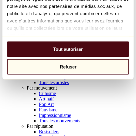
Balloon Dog (Orange)
notre site avec nos partenaires de médias sociaux, de
Jeff Koons
publicité et d'analyse, qui peuvent combiner celles-ci
avec d'autres informations que vous leur avez fournies
10 000 €
ou qu'ils ont collectées lors de votre utilisation de leurs
Découvrir
services.
Artistes
Artistes
Tout autoriser
Parcourir
Tous les peintres
Tous les sculpteurs
Tous les photographes
Refuser
Tous les dessinateurs
Tous les designers
Tous les artistes
Par mouvement
Cubisme
Art naïf
Pop Art
Fauvisme
Impressionnisme
Tous les mouvements
Par réputation
Bestsellers