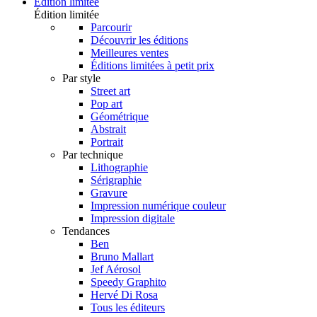
Édition limitée
Édition limitée
Parcourir
Découvrir les éditions
Meilleures ventes
Éditions limitées à petit prix
Par style
Street art
Pop art
Géométrique
Abstrait
Portrait
Par technique
Lithographie
Sérigraphie
Gravure
Impression numérique couleur
Impression digitale
Tendances
Ben
Bruno Mallart
Jef Aérosol
Speedy Graphito
Hervé Di Rosa
Tous les éditeurs