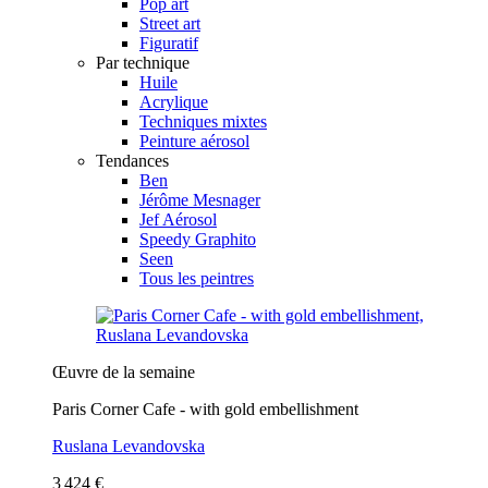
Pop art
Street art
Figuratif
Par technique
Huile
Acrylique
Techniques mixtes
Peinture aérosol
Tendances
Ben
Jérôme Mesnager
Jef Aérosol
Speedy Graphito
Seen
Tous les peintres
Œuvre de la semaine
Paris Corner Cafe - with gold embellishment
Ruslana Levandovska
3 424 €