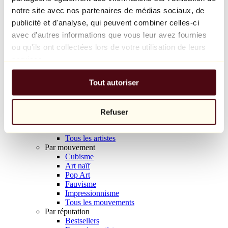
Balloon Dog (Orange)
notre site avec nos partenaires de médias sociaux, de
Jeff Koons
publicité et d'analyse, qui peuvent combiner celles-ci
avec d'autres informations que vous leur avez fournies
10 000 €
ou qu'ils ont collectées lors de votre utilisation de leurs
Découvrir
services.
Artistes
Artistes
Tout autoriser
Parcourir
Tous les peintres
Tous les sculpteurs
Tous les photographes
Refuser
Tous les dessinateurs
Tous les designers
Tous les artistes
Par mouvement
Cubisme
Art naïf
Pop Art
Fauvisme
Impressionnisme
Tous les mouvements
Par réputation
Bestsellers