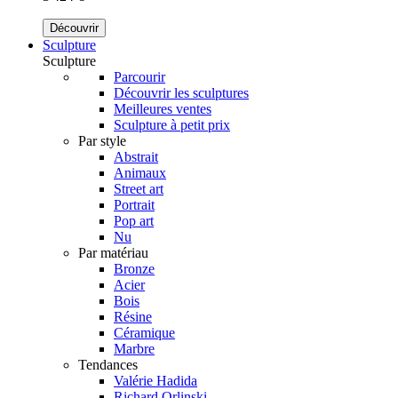
Découvrir
Sculpture
Sculpture
Parcourir
Découvrir les sculptures
Meilleures ventes
Sculpture à petit prix
Par style
Abstrait
Animaux
Street art
Portrait
Pop art
Nu
Par matériau
Bronze
Acier
Bois
Résine
Céramique
Marbre
Tendances
Valérie Hadida
Richard Orlinski