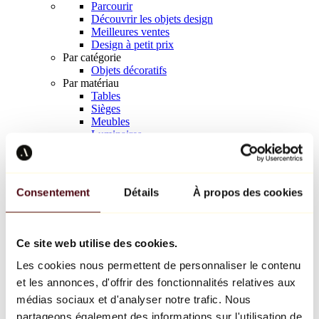
Parcourir
Découvrir les objets design
Meilleures ventes
Design à petit prix
Par catégorie
Objets décoratifs
Par matériau
Tables
Sièges
Meubles
Luminaires
Art de la table
Céramique
Tendances
Richard Orlinski
Consentement
Détails
À propos des cookies
Keith Haring
Jeff Koons
Yayoi Kusama
Jean-Michel Basquiat
Ce site web utilise des cookies.
Tous les designers
Les cookies nous permettent de personnaliser le contenu
et les annonces, d'offrir des fonctionnalités relatives aux
Œuvre de la semaine
médias sociaux et d'analyser notre trafic. Nous
partageons également des informations sur l'utilisation de