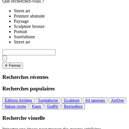
Que recherchez-vous ?
Street art
Peinture abstraite
Paysage
Sculpture bronze
Portrait
Surréalisme
Street art
✕ Fermer
Recherches récentes
Recherches populaires
Éditions limitées
Surréalisme
Sculpture
Art japonais
JonOne
Nature morte
Kaws
Graffiti
Bestsellers
Recherche visuelle