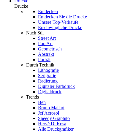
Drucke
Drucke
Entdecken
Entdecken Sie die Drucke
Unsere Top-Verkäufe
Erschwingliche Drucke
Nach Stil
Street Art
Pop Art
Geometrisch
Abstrakt
Porträt
Durch Technik
Lithografie
Serigrafie
Radierung
Digitaler Farbdruck
Digitaldruck
Trends
Ben
Bruno Mallart
Jef Aérosol
Speedy Graphito
Hervé Di Rosa
Alle Druckgrafiker