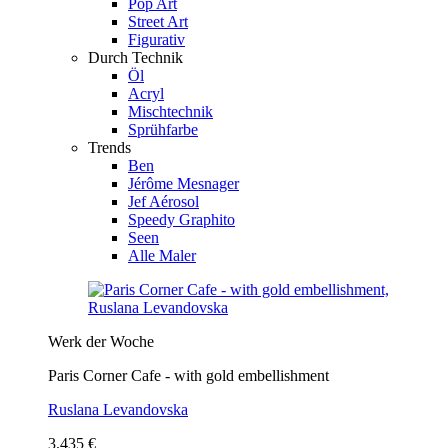
Pop Art
Street Art
Figurativ
Durch Technik
Öl
Acryl
Mischtechnik
Sprühfarbe
Trends
Ben
Jérôme Mesnager
Jef Aérosol
Speedy Graphito
Seen
Alle Maler
Werk der Woche
Paris Corner Cafe - with gold embellishment
Ruslana Levandovska
3.435 €