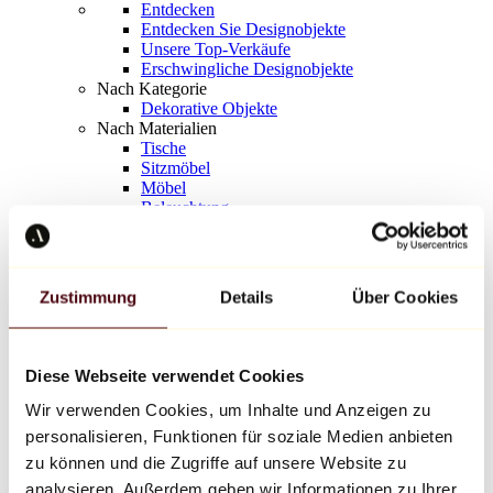
Entdecken
Entdecken Sie Designobjekte
Unsere Top-Verkäufe
Erschwingliche Designobjekte
Nach Kategorie
Dekorative Objekte
Nach Materialien
Tische
Sitzmöbel
Möbel
Beleuchtung
Kunstvolles Geschirr
Keramik
Trends
Richard Orlinski
Zustimmung
Details
Über Cookies
Keith Haring
Jeff Koons
Yayoi Kusama
Jean-Michel Basquiat
Diese Webseite verwendet Cookies
Alle Designer
Wir verwenden Cookies, um Inhalte und Anzeigen zu
personalisieren, Funktionen für soziale Medien anbieten
Werk der Woche
zu können und die Zugriffe auf unsere Website zu
analysieren. Außerdem geben wir Informationen zu Ihrer