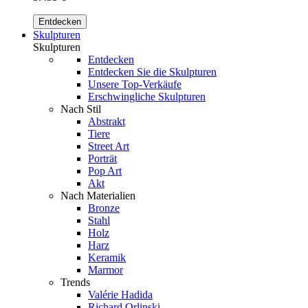
Entdecken
Skulpturen
Skulpturen
Entdecken
Entdecken Sie die Skulpturen
Unsere Top-Verkäufe
Erschwingliche Skulpturen
Nach Stil
Abstrakt
Tiere
Street Art
Porträt
Pop Art
Akt
Nach Materialien
Bronze
Stahl
Holz
Harz
Keramik
Marmor
Trends
Valérie Hadida
Richard Orlinski