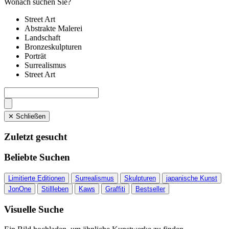
Wonach suchen Sie?
Street Art
Abstrakte Malerei
Landschaft
Bronzeskulpturen
Porträt
Surrealismus
Street Art
✕ Schließen
Zuletzt gesucht
Beliebte Suchen
Limitierte Editionen
Surrealismus
Skulpturen
japanische Kunst
JonOne
Stillleben
Kaws
Graffiti
Bestseller
Visuelle Suche