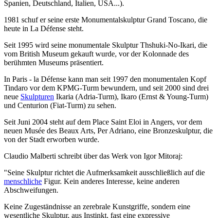
Spanien, Deutschland, Italien, USA...).
1981 schuf er seine erste Monumentalskulptur Grand Toscano, die
heute in La Défense steht.
Seit 1995 wird seine monumentale Skulptur Thshuki-No-Ikari, die
vom British Museum gekauft wurde, vor der Kolonnade des
berühmten Museums präsentiert.
In Paris - la Défense kann man seit 1997 den monumentalen Kopf
Tindaro vor dem KPMG-Turm bewundern, und seit 2000 sind drei
neue
Skulpturen
Ikaria (Adria-Turm), Ikaro (Ernst & Young-Turm)
und Centurion (Fiat-Turm) zu sehen.
Seit Juni 2004 steht auf dem Place Saint Eloi in Angers, vor dem
neuen Musée des Beaux Arts, Per Adriano, eine Bronzeskulptur, die
von der Stadt erworben wurde.
Claudio Malberti schreibt über das Werk von Igor Mitoraj:
"Seine Skulptur richtet die Aufmerksamkeit ausschließlich auf die
menschliche
Figur. Kein anderes Interesse, keine anderen
Abschweifungen.
Keine Zugeständnisse an zerebrale Kunstgriffe, sondern eine
wesentliche Skulptur, aus Instinkt, fast eine expressive