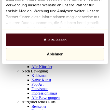
Balloon Dog (Orange)
Verwendung unserer Website an unsere Partner für
Jeff Koons
soziale Medien, Werbung und Analysen weiter. Unsere
Partner führen diese Informationen möglicherweise mit
10.000 €
weiteren Daten zusammen, die Sie ihnen bereitgestellt
Entdecken
haben oder die sie im Rahmen Ihrer Nutzung der Dienste
Künstler
gesammelt haben.
Künstler
Alle zulassen
Entdecken
Alle Maler
Alle Bildhauer
Alle Fotografen
Ablehnen
Alle Zeichner
Alle Designer
Alle Künstler
Nach Bewegung
Kubismus
Naive Kunst
Pop Art
Fauvismus
Impressionismus
Alle Bewegungen
Aufgrund seines Rufs
Bestseller