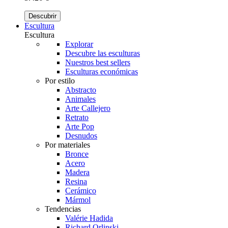
Descubrir
Escultura
Escultura
Explorar
Descubre las esculturas
Nuestros best sellers
Esculturas económicas
Por estilo
Abstracto
Animales
Arte Callejero
Retrato
Arte Pop
Desnudos
Por materiales
Bronce
Acero
Madera
Resina
Cerámico
Mármol
Tendencias
Valérie Hadida
Richard Orlinski