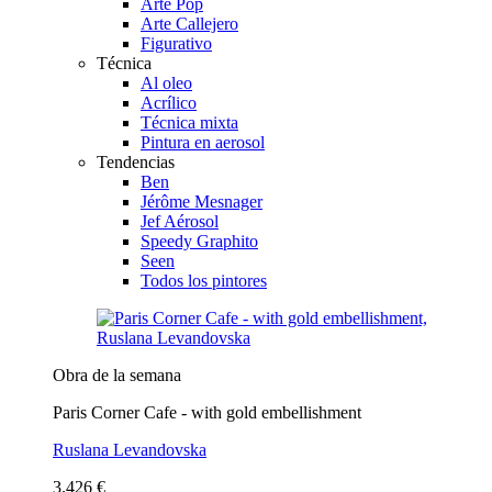
Arte Pop
Arte Callejero
Figurativo
Técnica
Al oleo
Acrílico
Técnica mixta
Pintura en aerosol
Tendencias
Ben
Jérôme Mesnager
Jef Aérosol
Speedy Graphito
Seen
Todos los pintores
Obra de la semana
Paris Corner Cafe - with gold embellishment
Ruslana Levandovska
3.426 €