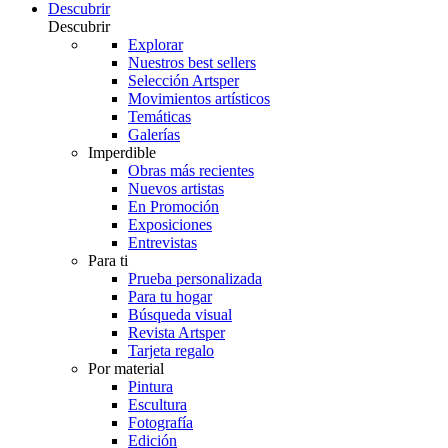
Descubrir
Descubrir
Explorar
Nuestros best sellers
Selección Artsper
Movimientos artísticos
Temáticas
Galerías
Imperdible
Obras más recientes
Nuevos artistas
En Promoción
Exposiciones
Entrevistas
Para ti
Prueba personalizada
Para tu hogar
Búsqueda visual
Revista Artsper
Tarjeta regalo
Por material
Pintura
Escultura
Fotografía
Edición