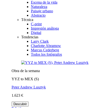
Escena de la vida
Naturaleza
Paisaje urbano
Abstracto
Técnica
C-print
Impresión análoga
Digital
Tendencias
Larry Clark
Charlotte Abramow
Marcus Cederberg
Todos los fotógrafos
Obra de la semana
YYZ to MEX (S)
Peter Andrew Lusztyk
1.623 €
Descubrir