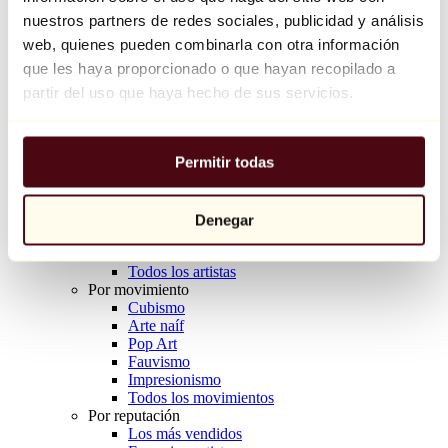
Balloon Dog (Orange)
nuestros partners de redes sociales, publicidad y análisis
Jeff Koons
web, quienes pueden combinarla con otra información
que les haya proporcionado o que hayan recopilado a
10.000 €
partir del uso que haya hecho de sus servicios.
Descubrir
Artistas
Artistas
Permitir todas
Explorar
Todos los pintores
Todos los escultores
Todos los fotógrafos
Denegar
Todos los dibujantes
Todos los diseñadores
Todos los artistas
Por movimiento
Cubismo
Arte naíf
Pop Art
Fauvismo
Impresionismo
Todos los movimientos
Por reputación
Los más vendidos