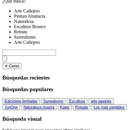
¿Qué busca?
Arte Callejero
Pintura Abstracta
Naturaleza
Escultura Bronce
Retrato
Surrealismo
Arte Callejero
✕ Cerrar
Búsquedas recientes
Búsquedas populares
Ediciones limitadas
Surrealismo
Escultura
arte japonés
JonOne
Naturaleza muerta
Kaws
Pintada
Los más vendidos
Búsqueda visual