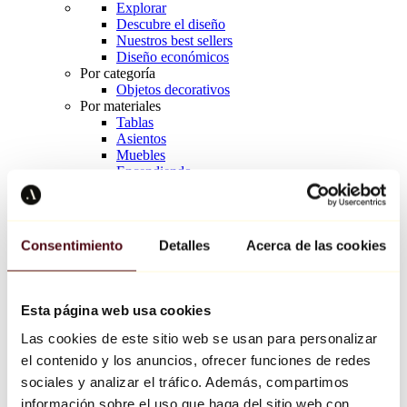
Explorar
Descubre el diseño
Nuestros best sellers
Diseño económicos
Por categoría
Objetos decorativos
Por materiales
Tablas
Asientos
Muebles
Encendiendo
Arte de la mesa
Cerámico
Tendencias
Richard Orlinski
Consentimiento
Detalles
Acerca de las cookies
Keith Haring
Jeff Koons
Yayoi Kusama
Jean-Michel Basquiat
Esta página web usa cookies
Todos los diseñadores
Las cookies de este sitio web se usan para personalizar
el contenido y los anuncios, ofrecer funciones de redes
Obra de la semana
sociales y analizar el tráfico. Además, compartimos
información sobre el uso que haga del sitio web con