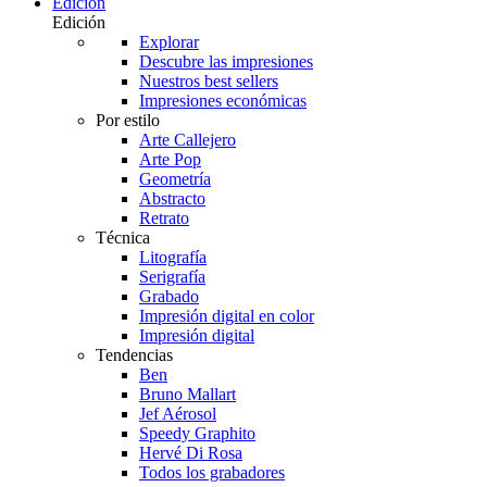
Edición
Edición
Explorar
Descubre las impresiones
Nuestros best sellers
Impresiones económicas
Por estilo
Arte Callejero
Arte Pop
Geometría
Abstracto
Retrato
Técnica
Litografía
Serigrafía
Grabado
Impresión digital en color
Impresión digital
Tendencias
Ben
Bruno Mallart
Jef Aérosol
Speedy Graphito
Hervé Di Rosa
Todos los grabadores