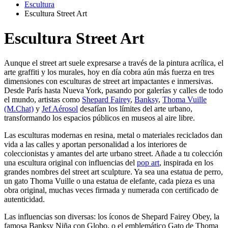
Escultura
Escultura Street Art
Escultura Street Art
Aunque el street art suele expresarse a través de la pintura acrílica, el
arte graffiti y los murales, hoy en día cobra aún más fuerza en tres
dimensiones con esculturas de street art impactantes e inmersivas.
Desde París hasta Nueva York, pasando por galerías y calles de todo
el mundo, artistas como
Shepard Fairey
,
Banksy
,
Thoma Vuille
(M.Chat)
y
Jef Aérosol
desafían los límites del arte urbano,
transformando los espacios públicos en museos al aire libre.
Las esculturas modernas en resina, metal o materiales reciclados dan
vida a las calles y aportan personalidad a los interiores de
coleccionistas y amantes del arte urbano street. Añade a tu colección
una escultura original con influencias del
pop art
, inspirada en los
grandes nombres del street art sculpture. Ya sea una estatua de perro,
un gato Thoma Vuille o una estatua de elefante, cada pieza es una
obra original, muchas veces firmada y numerada con certificado de
autenticidad.
Las influencias son diversas: los íconos de Shepard Fairey Obey, la
famosa Banksy Niña con Globo, o el emblemático Gato de Thoma