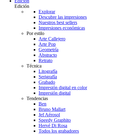
Edición
Edición
Explorar
Descubre las impresiones
Nuestros best sellers
Impresiones económicas
Por estilo
Arte Callejero
Arte Pop
Geometría
Abstracto
Retrato
Técnica
Litografía
Serigrafía
Grabado
Impresión digital en color
Impresión digital
Tendencias
Ben
Bruno Mallart
Jef Aérosol
Speedy Graphito
Hervé Di Rosa
Todos los grabadores