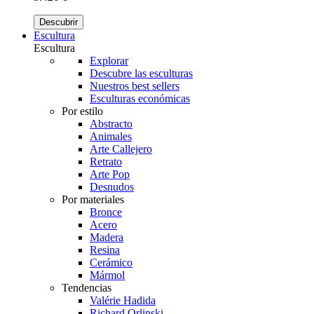
Descubrir
Escultura
Escultura
Explorar
Descubre las esculturas
Nuestros best sellers
Esculturas económicas
Por estilo
Abstracto
Animales
Arte Callejero
Retrato
Arte Pop
Desnudos
Por materiales
Bronce
Acero
Madera
Resina
Cerámico
Mármol
Tendencias
Valérie Hadida
Richard Orlinski