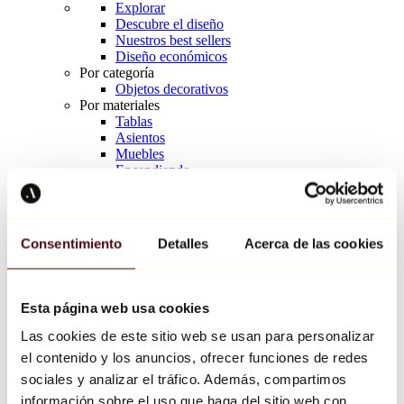
Explorar
Descubre el diseño
Nuestros best sellers
Diseño económicos
Por categoría
Objetos decorativos
Por materiales
Tablas
Asientos
Muebles
Encendiendo
Arte de la mesa
Cerámico
Tendencias
Richard Orlinski
Consentimiento
Detalles
Acerca de las cookies
Keith Haring
Jeff Koons
Yayoi Kusama
Jean-Michel Basquiat
Esta página web usa cookies
Todos los diseñadores
Las cookies de este sitio web se usan para personalizar
el contenido y los anuncios, ofrecer funciones de redes
Obra de la semana
sociales y analizar el tráfico. Además, compartimos
información sobre el uso que haga del sitio web con