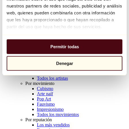
Balloon Dog (Orange)
nuestros partners de redes sociales, publicidad y análisis
Jeff Koons
web, quienes pueden combinarla con otra información
que les haya proporcionado o que hayan recopilado a
10.000 €
partir del uso que haya hecho de sus servicios.
Descubrir
Artistas
Artistas
Permitir todas
Explorar
Todos los pintores
Todos los escultores
Todos los fotógrafos
Denegar
Todos los dibujantes
Todos los diseñadores
Todos los artistas
Por movimiento
Cubismo
Arte naíf
Pop Art
Fauvismo
Impresionismo
Todos los movimientos
Por reputación
Los más vendidos