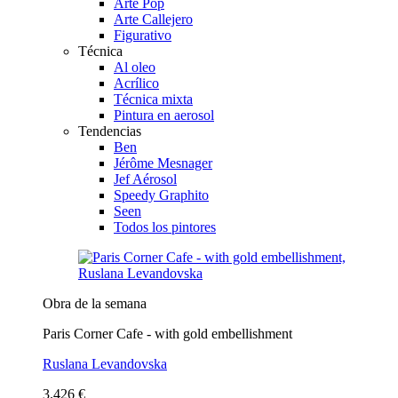
Arte Pop
Arte Callejero
Figurativo
Técnica
Al oleo
Acrílico
Técnica mixta
Pintura en aerosol
Tendencias
Ben
Jérôme Mesnager
Jef Aérosol
Speedy Graphito
Seen
Todos los pintores
Obra de la semana
Paris Corner Cafe - with gold embellishment
Ruslana Levandovska
3.426 €