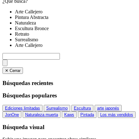
¿Qué busca?
Arte Callejero
Pintura Abstracta
Naturaleza
Escultura Bronce
Retrato
Surrealismo
Arte Callejero
✕ Cerrar
Búsquedas recientes
Búsquedas populares
Ediciones limitadas
Surrealismo
Escultura
arte japonés
JonOne
Naturaleza muerta
Kaws
Pintada
Los más vendidos
Búsqueda visual