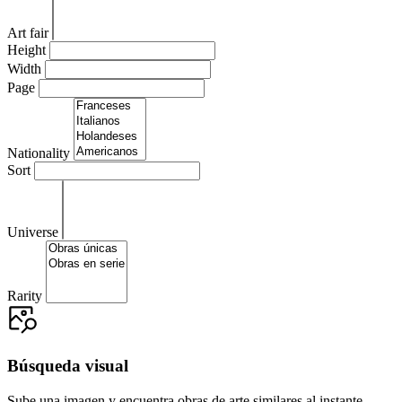
Art fair
Height
Width
Page
Nationality
Sort
Universe
Rarity
Búsqueda visual
Sube una imagen y encuentra obras de arte similares al instante.