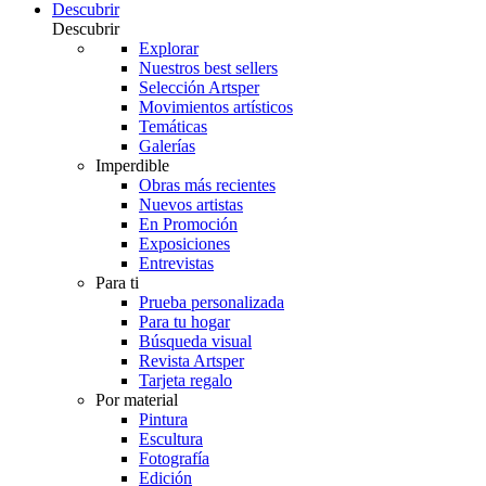
Descubrir
Descubrir
Explorar
Nuestros best sellers
Selección Artsper
Movimientos artísticos
Temáticas
Galerías
Imperdible
Obras más recientes
Nuevos artistas
En Promoción
Exposiciones
Entrevistas
Para ti
Prueba personalizada
Para tu hogar
Búsqueda visual
Revista Artsper
Tarjeta regalo
Por material
Pintura
Escultura
Fotografía
Edición