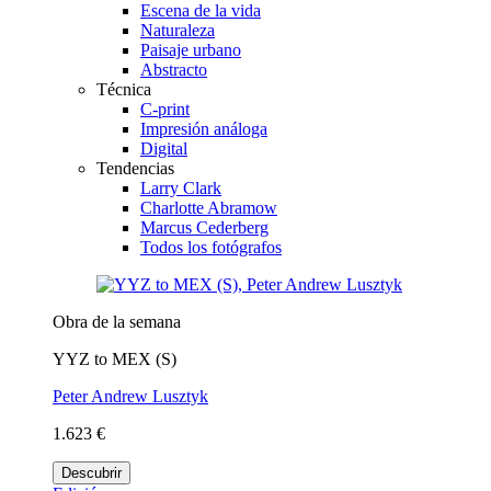
Escena de la vida
Naturaleza
Paisaje urbano
Abstracto
Técnica
C-print
Impresión análoga
Digital
Tendencias
Larry Clark
Charlotte Abramow
Marcus Cederberg
Todos los fotógrafos
Obra de la semana
YYZ to MEX (S)
Peter Andrew Lusztyk
1.623 €
Descubrir