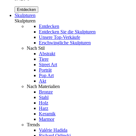
Entdecken
Skulpturen
Skulpturen
Entdecken
Entdecken Sie die Skulpturen
Unsere Top-Verkäufe
Erschwingliche Skulpturen
Nach Stil
Abstrakt
Tiere
Street Art
Porträt
Pop Art
Akt
Nach Materialien
Bronze
Stahl
Holz
Harz
Keramik
Marmor
Trends
Valérie Hadida
Richard Orlinski