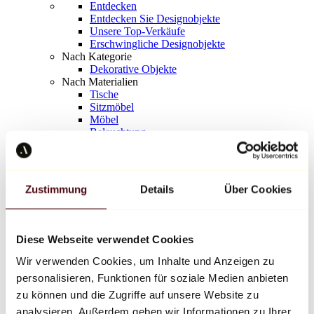
Entdecken
Entdecken Sie Designobjekte
Unsere Top-Verkäufe
Erschwingliche Designobjekte
Nach Kategorie
Dekorative Objekte
Nach Materialien
Tische
Sitzmöbel
Möbel
Beleuchtung
Kunstvolles Geschirr
Keramik
Trends
Richard Orlinski
Zustimmung
Details
Über Cookies
Keith Haring
Jeff Koons
Yayoi Kusama
Jean-Michel Basquiat
Diese Webseite verwendet Cookies
Alle Designer
Wir verwenden Cookies, um Inhalte und Anzeigen zu
personalisieren, Funktionen für soziale Medien anbieten
Werk der Woche
zu können und die Zugriffe auf unsere Website zu
analysieren. Außerdem geben wir Informationen zu Ihrer