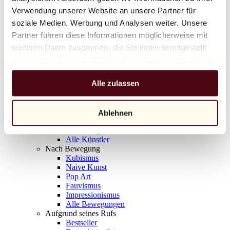
Balloon Dog (Orange)
Verwendung unserer Website an unsere Partner für
Jeff Koons
soziale Medien, Werbung und Analysen weiter. Unsere
Partner führen diese Informationen möglicherweise mit
10.000 €
weiteren Daten zusammen, die Sie ihnen bereitgestellt
Entdecken
haben oder die sie im Rahmen Ihrer Nutzung der Dienste
Künstler
gesammelt haben.
Künstler
Alle zulassen
Entdecken
Alle Maler
Alle Bildhauer
Alle Fotografen
Ablehnen
Alle Zeichner
Alle Designer
Alle Künstler
Nach Bewegung
Kubismus
Naive Kunst
Pop Art
Fauvismus
Impressionismus
Alle Bewegungen
Aufgrund seines Rufs
Bestseller