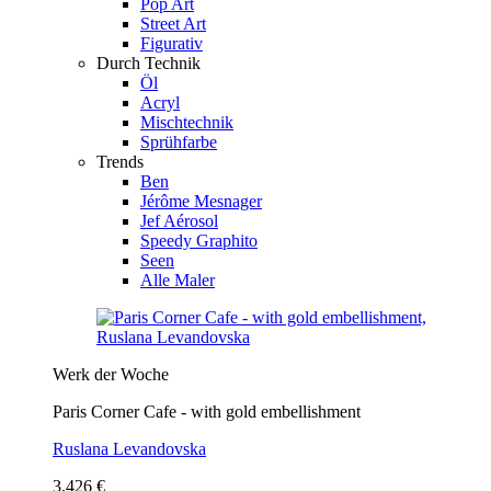
Pop Art
Street Art
Figurativ
Durch Technik
Öl
Acryl
Mischtechnik
Sprühfarbe
Trends
Ben
Jérôme Mesnager
Jef Aérosol
Speedy Graphito
Seen
Alle Maler
Werk der Woche
Paris Corner Cafe - with gold embellishment
Ruslana Levandovska
3.426 €