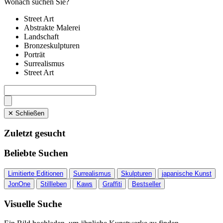
Wonach suchen Sie?
Street Art
Abstrakte Malerei
Landschaft
Bronzeskulpturen
Porträt
Surrealismus
Street Art
✕ Schließen
Zuletzt gesucht
Beliebte Suchen
Limitierte Editionen
Surrealismus
Skulpturen
japanische Kunst
JonOne
Stillleben
Kaws
Graffiti
Bestseller
Visuelle Suche