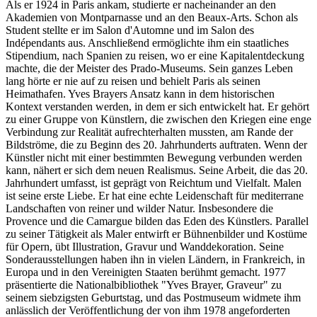
Als er 1924 in Paris ankam, studierte er nacheinander an den
Akademien von Montparnasse und an den Beaux-Arts. Schon als
Student stellte er im Salon d'Automne und im Salon des
Indépendants aus. Anschließend ermöglichte ihm ein staatliches
Stipendium, nach Spanien zu reisen, wo er eine Kapitalentdeckung
machte, die der Meister des Prado-Museums. Sein ganzes Leben
lang hörte er nie auf zu reisen und behielt Paris als seinen
Heimathafen. Yves Brayers Ansatz kann in dem historischen
Kontext verstanden werden, in dem er sich entwickelt hat. Er gehört
zu einer Gruppe von Künstlern, die zwischen den Kriegen eine enge
Verbindung zur Realität aufrechterhalten mussten, am Rande der
Bildströme, die zu Beginn des 20. Jahrhunderts auftraten. Wenn der
Künstler nicht mit einer bestimmten Bewegung verbunden werden
kann, nähert er sich dem neuen Realismus. Seine Arbeit, die das 20.
Jahrhundert umfasst, ist geprägt von Reichtum und Vielfalt. Malen
ist seine erste Liebe. Er hat eine echte Leidenschaft für mediterrane
Landschaften von reiner und wilder Natur. Insbesondere die
Provence und die Camargue bilden das Eden des Künstlers. Parallel
zu seiner Tätigkeit als Maler entwirft er Bühnenbilder und Kostüme
für Opern, übt Illustration, Gravur und Wanddekoration. Seine
Sonderausstellungen haben ihn in vielen Ländern, in Frankreich, in
Europa und in den Vereinigten Staaten berühmt gemacht. 1977
präsentierte die Nationalbibliothek "Yves Brayer, Graveur" zu
seinem siebzigsten Geburtstag, und das Postmuseum widmete ihm
anlässlich der Veröffentlichung der von ihm 1978 angeforderten