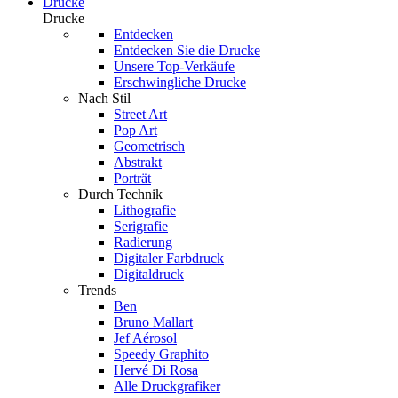
Drucke
Drucke
Entdecken
Entdecken Sie die Drucke
Unsere Top-Verkäufe
Erschwingliche Drucke
Nach Stil
Street Art
Pop Art
Geometrisch
Abstrakt
Porträt
Durch Technik
Lithografie
Serigrafie
Radierung
Digitaler Farbdruck
Digitaldruck
Trends
Ben
Bruno Mallart
Jef Aérosol
Speedy Graphito
Hervé Di Rosa
Alle Druckgrafiker