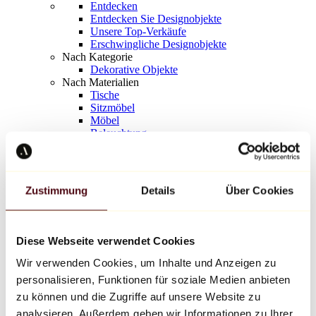
Entdecken
Entdecken Sie Designobjekte
Unsere Top-Verkäufe
Erschwingliche Designobjekte
Nach Kategorie
Dekorative Objekte
Nach Materialien
Tische
Sitzmöbel
Möbel
Beleuchtung
Kunstvolles Geschirr
Keramik
Trends
Richard Orlinski
Zustimmung
Details
Über Cookies
Keith Haring
Jeff Koons
Yayoi Kusama
Jean-Michel Basquiat
Diese Webseite verwendet Cookies
Alle Designer
Wir verwenden Cookies, um Inhalte und Anzeigen zu
personalisieren, Funktionen für soziale Medien anbieten
Werk der Woche
zu können und die Zugriffe auf unsere Website zu
analysieren. Außerdem geben wir Informationen zu Ihrer