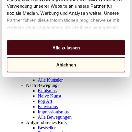
Balloon Dog (Orange)
Verwendung unserer Website an unsere Partner für
Jeff Koons
soziale Medien, Werbung und Analysen weiter. Unsere
Partner führen diese Informationen möglicherweise mit
10.000 €
weiteren Daten zusammen, die Sie ihnen bereitgestellt
Entdecken
haben oder die sie im Rahmen Ihrer Nutzung der Dienste
Künstler
gesammelt haben.
Künstler
Alle zulassen
Entdecken
Alle Maler
Alle Bildhauer
Alle Fotografen
Ablehnen
Alle Zeichner
Alle Designer
Alle Künstler
Nach Bewegung
Kubismus
Naive Kunst
Pop Art
Fauvismus
Impressionismus
Alle Bewegungen
Aufgrund seines Rufs
Bestseller