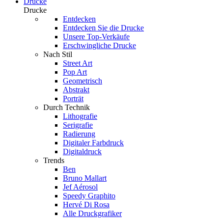
Drucke
Drucke
Entdecken
Entdecken Sie die Drucke
Unsere Top-Verkäufe
Erschwingliche Drucke
Nach Stil
Street Art
Pop Art
Geometrisch
Abstrakt
Porträt
Durch Technik
Lithografie
Serigrafie
Radierung
Digitaler Farbdruck
Digitaldruck
Trends
Ben
Bruno Mallart
Jef Aérosol
Speedy Graphito
Hervé Di Rosa
Alle Druckgrafiker