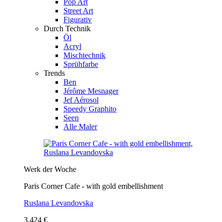
Pop Art
Street Art
Figurativ
Durch Technik
Öl
Acryl
Mischtechnik
Sprühfarbe
Trends
Ben
Jérôme Mesnager
Jef Aérosol
Speedy Graphito
Seen
Alle Maler
Werk der Woche
Paris Corner Cafe - with gold embellishment
Ruslana Levandovska
3.424 €