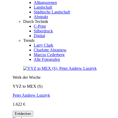
Alltagsszenen
Landschaft
Städtische Landschaft
Abstrakt
Durch Technik
C-Print
Silberdruck
Digital
Trends
Larry Clark
Charlotte Abramow
Marcus Cederberg
Alle Fotografen
Werk der Woche
YYZ to MEX (S)
Peter Andrew Lusztyk
1.622 €
Entdecken