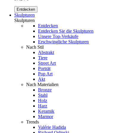
Entdecken
Skulpturen
Skulpturen
Entdecken
Entdecken Sie die Skulpturen
Unsere Top-Verkäufe
Erschwingliche Skulpturen
Nach Stil
Abstrakt
Tiere
Street Art
Porträt
Pop Art
Akt
Nach Materialien
Bronze
Stahl
Holz
Harz
Keramik
Marmor
Trends
Valérie Hadida
Richard Orlinski