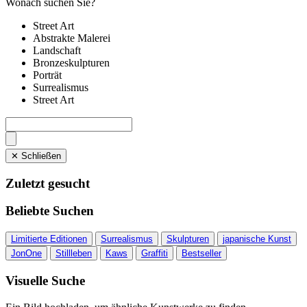
Wonach suchen Sie?
Street Art
Abstrakte Malerei
Landschaft
Bronzeskulpturen
Porträt
Surrealismus
Street Art
✕ Schließen
Zuletzt gesucht
Beliebte Suchen
Limitierte Editionen
Surrealismus
Skulpturen
japanische Kunst
JonOne
Stillleben
Kaws
Graffiti
Bestseller
Visuelle Suche