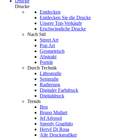
Drucke
Drucke
Entdecken
Entdecken Sie die Drucke
Unsere Top-Verkäufe
Erschwingliche Drucke
Nach Stil
Street Art
Pop Art
Geometrisch
Abstrakt
Porträt
Durch Technik
Lithografie
Serigrafie
Radierung
Digitaler Farbdruck
Digitaldruck
Trends
Ben
Bruno Mallart
Jef Aérosol
Speedy Graphito
Hervé Di Rosa
Alle Druckgrafiker