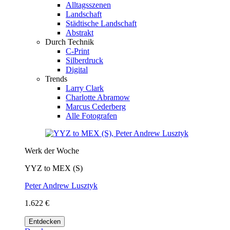
Alltagsszenen
Landschaft
Städtische Landschaft
Abstrakt
Durch Technik
C-Print
Silberdruck
Digital
Trends
Larry Clark
Charlotte Abramow
Marcus Cederberg
Alle Fotografen
Werk der Woche
YYZ to MEX (S)
Peter Andrew Lusztyk
1.622 €
Entdecken