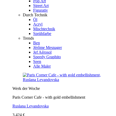
Pop Art
Street Art
Figurativ
Durch Technik
Öl
Acryl
Mischtechnik
Sprühfarbe
Trends
Ben
Jérôme Mesnager
Jef Aérosol
Speedy Graphito
Seen
Alle Maler
Werk der Woche
Paris Corner Cafe - with gold embellishment
Ruslana Levandovska
3.424 €