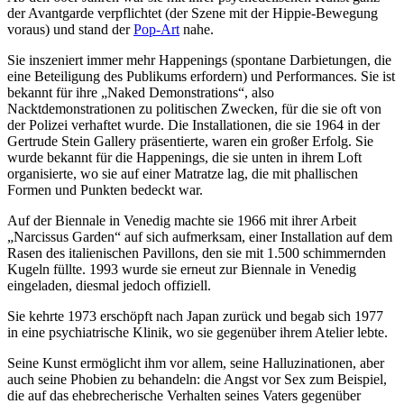
der Avantgarde verpflichtet (der Szene mit der Hippie-Bewegung
voraus) und stand der
Pop-Art
nahe.
Sie inszeniert immer mehr Happenings (spontane Darbietungen, die
eine Beteiligung des Publikums erfordern) und Performances. Sie ist
bekannt für ihre „Naked Demonstrations“, also
Nacktdemonstrationen zu politischen Zwecken, für die sie oft von
der Polizei verhaftet wurde. Die Installationen, die sie 1964 in der
Gertrude Stein Gallery präsentierte, waren ein großer Erfolg. Sie
wurde bekannt für die Happenings, die sie unten in ihrem Loft
organisierte, wo sie auf einer Matratze lag, die mit phallischen
Formen und Punkten bedeckt war.
Auf der Biennale in Venedig machte sie 1966 mit ihrer Arbeit
„Narcissus Garden“ auf sich aufmerksam, einer Installation auf dem
Rasen des italienischen Pavillons, den sie mit 1.500 schimmernden
Kugeln füllte. 1993 wurde sie erneut zur Biennale in Venedig
eingeladen, diesmal jedoch offiziell.
Sie kehrte 1973 erschöpft nach Japan zurück und begab sich 1977
in eine psychiatrische Klinik, wo sie gegenüber ihrem Atelier lebte.
Seine Kunst ermöglicht ihm vor allem, seine Halluzinationen, aber
auch seine Phobien zu behandeln: die Angst vor Sex zum Beispiel,
die auf das ehebrecherische Verhalten seines Vaters gegenüber