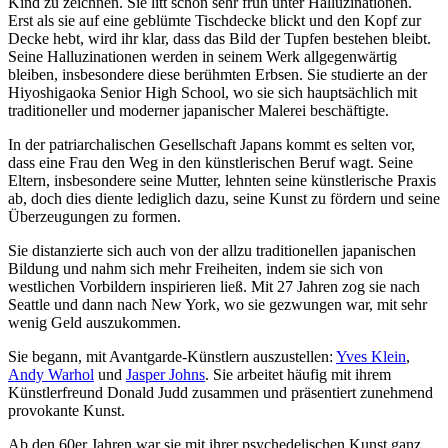
Kind zu zeichnen. Sie litt schon sehr früh unter Halluzinationen.
Erst als sie auf eine geblümte Tischdecke blickt und den Kopf zur
Decke hebt, wird ihr klar, dass das Bild der Tupfen bestehen bleibt.
Seine Halluzinationen werden in seinem Werk allgegenwärtig
bleiben, insbesondere diese berühmten Erbsen. Sie studierte an der
Hiyoshigaoka Senior High School, wo sie sich hauptsächlich mit
traditioneller und moderner japanischer Malerei beschäftigte.
In der patriarchalischen Gesellschaft Japans kommt es selten vor,
dass eine Frau den Weg in den künstlerischen Beruf wagt. Seine
Eltern, insbesondere seine Mutter, lehnten seine künstlerische Praxis
ab, doch dies diente lediglich dazu, seine Kunst zu fördern und seine
Überzeugungen zu formen.
Sie distanzierte sich auch von der allzu traditionellen japanischen
Bildung und nahm sich mehr Freiheiten, indem sie sich von
westlichen Vorbildern inspirieren ließ. Mit 27 Jahren zog sie nach
Seattle und dann nach New York, wo sie gezwungen war, mit sehr
wenig Geld auszukommen.
Sie begann, mit Avantgarde-Künstlern auszustellen:
Yves Klein
,
Andy Warhol
und
Jasper Johns
. Sie arbeitet häufig mit ihrem
Künstlerfreund Donald Judd zusammen und präsentiert zunehmend
provokante Kunst.
Ab den 60er Jahren war sie mit ihrer psychedelischen Kunst ganz