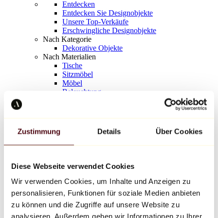
Entdecken
Entdecken Sie Designobjekte
Unsere Top-Verkäufe
Erschwingliche Designobjekte
Nach Kategorie
Dekorative Objekte
Nach Materialien
Tische
Sitzmöbel
Möbel
Beleuchtung
Kunstvolles Geschirr
Keramik
Trends
Richard Orlinski
Zustimmung
Details
Über Cookies
Keith Haring
Jeff Koons
Yayoi Kusama
Jean-Michel Basquiat
Diese Webseite verwendet Cookies
Alle Designer
Wir verwenden Cookies, um Inhalte und Anzeigen zu
personalisieren, Funktionen für soziale Medien anbieten
Werk der Woche
zu können und die Zugriffe auf unsere Website zu
analysieren. Außerdem geben wir Informationen zu Ihrer