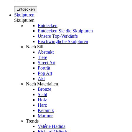
Entdecken
Skulpturen
Skulpturen
Entdecken
Entdecken Sie die Skulpturen
Unsere Top-Verkäufe
Erschwingliche Skulpturen
Nach Stil
Abstrakt
Tiere
Street Art
Porträt
Pop Art
Akt
Nach Materialien
Bronze
Stahl
Holz
Harz
Keramik
Marmor
Trends
Valérie Hadida
Richard Orlinski