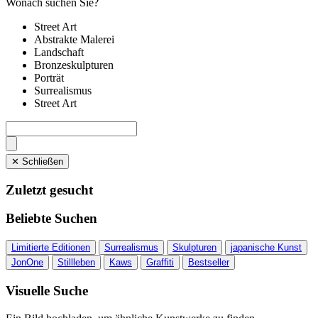
Wonach suchen Sie?
Street Art
Abstrakte Malerei
Landschaft
Bronzeskulpturen
Porträt
Surrealismus
Street Art
✕ Schließen
Zuletzt gesucht
Beliebte Suchen
Limitierte Editionen
Surrealismus
Skulpturen
japanische Kunst
JonOne
Stillleben
Kaws
Graffiti
Bestseller
Visuelle Suche