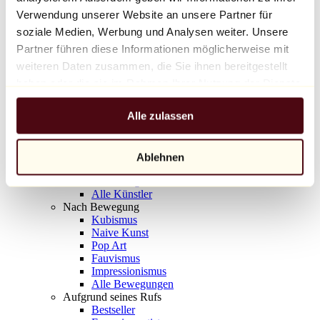
Balloon Dog (Orange)
Verwendung unserer Website an unsere Partner für
Jeff Koons
soziale Medien, Werbung und Analysen weiter. Unsere
Partner führen diese Informationen möglicherweise mit
10.000 €
weiteren Daten zusammen, die Sie ihnen bereitgestellt
Entdecken
haben oder die sie im Rahmen Ihrer Nutzung der Dienste
Künstler
gesammelt haben.
Künstler
Alle zulassen
Entdecken
Alle Maler
Alle Bildhauer
Alle Fotografen
Ablehnen
Alle Zeichner
Alle Designer
Alle Künstler
Nach Bewegung
Kubismus
Naive Kunst
Pop Art
Fauvismus
Impressionismus
Alle Bewegungen
Aufgrund seines Rufs
Bestseller