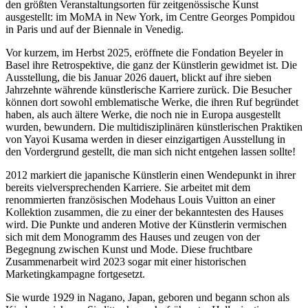
den größten Veranstaltungsorten für zeitgenössische Kunst
ausgestellt: im MoMA in New York, im Centre Georges Pompidou
in Paris und auf der Biennale in Venedig.
Vor kurzem, im Herbst 2025, eröffnete die Fondation Beyeler in
Basel ihre Retrospektive, die ganz der Künstlerin gewidmet ist. Die
Ausstellung, die bis Januar 2026 dauert, blickt auf ihre sieben
Jahrzehnte währende künstlerische Karriere zurück. Die Besucher
können dort sowohl emblematische Werke, die ihren Ruf begründet
haben, als auch ältere Werke, die noch nie in Europa ausgestellt
wurden, bewundern. Die multidisziplinären künstlerischen Praktiken
von Yayoi Kusama werden in dieser einzigartigen Ausstellung in
den Vordergrund gestellt, die man sich nicht entgehen lassen sollte!
2012 markiert die japanische Künstlerin einen Wendepunkt in ihrer
bereits vielversprechenden Karriere. Sie arbeitet mit dem
renommierten französischen Modehaus Louis Vuitton an einer
Kollektion zusammen, die zu einer der bekanntesten des Hauses
wird. Die Punkte und anderen Motive der Künstlerin vermischen
sich mit dem Monogramm des Hauses und zeugen von der
Begegnung zwischen Kunst und Mode. Diese fruchtbare
Zusammenarbeit wird 2023 sogar mit einer historischen
Marketingkampagne fortgesetzt.
Sie wurde 1929 in Nagano, Japan, geboren und begann schon als