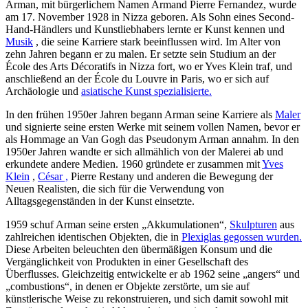
Arman, mit bürgerlichem Namen Armand Pierre Fernandez, wurde
am 17. November 1928 in Nizza geboren. Als Sohn eines Second-
Hand-Händlers und Kunstliebhabers lernte er Kunst kennen und
Musik
, die seine Karriere stark beeinflussen wird. Im Alter von
zehn Jahren begann er zu malen. Er setzte sein Studium an der
École des Arts Décoratifs in Nizza fort, wo er Yves Klein traf, und
anschließend an der École du Louvre in Paris, wo er sich auf
Archäologie und
asiatische Kunst spezialisierte.
In den frühen 1950er Jahren begann Arman seine Karriere als
Maler
und signierte seine ersten Werke mit seinem vollen Namen, bevor er
als Hommage an Van Gogh das Pseudonym Arman annahm. In den
1950er Jahren wandte er sich allmählich von der Malerei ab und
erkundete andere Medien. 1960 gründete er zusammen mit
Yves
Klein
,
César ,
Pierre Restany und anderen die Bewegung der
Neuen Realisten, die sich für die Verwendung von
Alltagsgegenständen in der Kunst einsetzte.
1959 schuf Arman seine ersten „Akkumulationen“,
Skulpturen
aus
zahlreichen identischen Objekten, die in
Plexiglas gegossen wurden.
Diese Arbeiten beleuchten den übermäßigen Konsum und die
Vergänglichkeit von Produkten in einer Gesellschaft des
Überflusses. Gleichzeitig entwickelte er ab 1962 seine „angers“ und
„combustions“, in denen er Objekte zerstörte, um sie auf
künstlerische Weise zu rekonstruieren, und sich damit sowohl mit