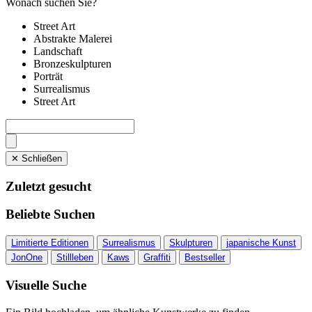
Wonach suchen Sie?
Street Art
Abstrakte Malerei
Landschaft
Bronzeskulpturen
Porträt
Surrealismus
Street Art
✕ Schließen
Zuletzt gesucht
Beliebte Suchen
Limitierte Editionen
Surrealismus
Skulpturen
japanische Kunst
JonOne
Stillleben
Kaws
Graffiti
Bestseller
Visuelle Suche