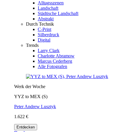
Alltagsszenen
Landschaft
Städtische Landschaft
Abstrakt
Durch Technik
C-Print
Silberdruck
Digital
Trends
Larry Clark
Charlotte Abramow
Marcus Cederberg
Alle Fotografen
Werk der Woche
YYZ to MEX (S)
Peter Andrew Lusztyk
1.622 €
Entdecken