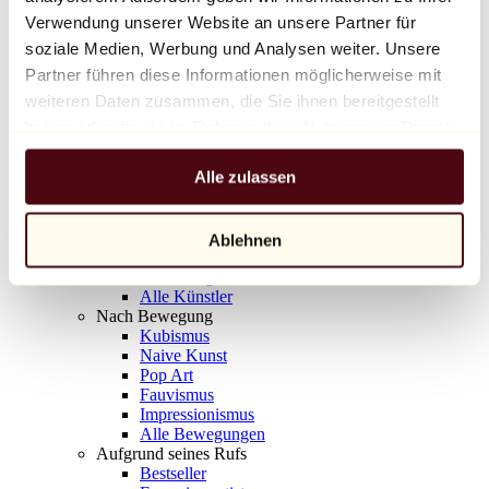
Balloon Dog (Orange)
Verwendung unserer Website an unsere Partner für
Jeff Koons
soziale Medien, Werbung und Analysen weiter. Unsere
Partner führen diese Informationen möglicherweise mit
10.000 €
weiteren Daten zusammen, die Sie ihnen bereitgestellt
Entdecken
haben oder die sie im Rahmen Ihrer Nutzung der Dienste
Künstler
gesammelt haben.
Künstler
Alle zulassen
Entdecken
Alle Maler
Alle Bildhauer
Alle Fotografen
Ablehnen
Alle Zeichner
Alle Designer
Alle Künstler
Nach Bewegung
Kubismus
Naive Kunst
Pop Art
Fauvismus
Impressionismus
Alle Bewegungen
Aufgrund seines Rufs
Bestseller