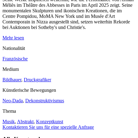
Méliès im Théâtre des Abbesses in Paris im April 2025 zeigt. Seine
monumentalen Skulpturen und ikonischen Kreationen, die im
Centre Pompidou, MoMA New York und im Musée d'Art
Contemporain in Nizza ausgestellt sind, setzen weiterhin Rekorde
bei Auktionen bei Sotheby's und Christie's.
Mehr lesen
Nationalität
Französische
Medium
Bildhauer
,
Druckgrafiker
Künstlerische Bewegungen
Neo-Dada
,
Dekonstruktivismus
Thema
Musik
,
Abstrakt
,
Konzeptkunst
Kontaktieren Sie uns für eine spezielle Anfrage