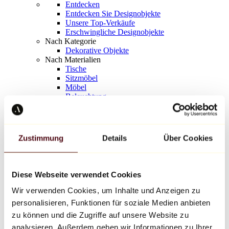
Entdecken
Entdecken Sie Designobjekte
Unsere Top-Verkäufe
Erschwingliche Designobjekte
Nach Kategorie
Dekorative Objekte
Nach Materialien
Tische
Sitzmöbel
Möbel
Beleuchtung
Kunstvolles Geschirr
Keramik
Trends
Richard Orlinski
Zustimmung
Details
Über Cookies
Keith Haring
Jeff Koons
Yayoi Kusama
Jean-Michel Basquiat
Diese Webseite verwendet Cookies
Alle Designer
Wir verwenden Cookies, um Inhalte und Anzeigen zu
personalisieren, Funktionen für soziale Medien anbieten
Werk der Woche
zu können und die Zugriffe auf unsere Website zu
analysieren. Außerdem geben wir Informationen zu Ihrer