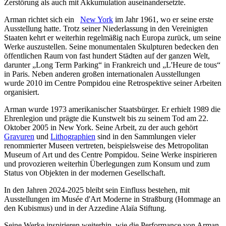
Zerstörung als auch mit Akkumulation auseinandersetzte.
Arman richtet sich ein
New York
im Jahr 1961, wo er seine erste
Ausstellung hatte. Trotz seiner Niederlassung in den Vereinigten
Staaten kehrt er weiterhin regelmäßig nach Europa zurück, um seine
Werke auszustellen. Seine monumentalen Skulpturen bedecken den
öffentlichen Raum von fast hundert Städten auf der ganzen Welt,
darunter „Long Term Parking“ in Frankreich und „L'Heure de tous“
in Paris. Neben anderen großen internationalen Ausstellungen
wurde 2010 im Centre Pompidou eine Retrospektive seiner Arbeiten
organisiert.
Arman wurde 1973 amerikanischer Staatsbürger. Er erhielt 1989 die
Ehrenlegion und prägte die Kunstwelt bis zu seinem Tod am 22.
Oktober 2005 in New York. Seine Arbeit, zu der auch gehört
Gravuren
und
Lithographien
sind in den Sammlungen vieler
renommierter Museen vertreten, beispielsweise des Metropolitan
Museum of Art und des Centre Pompidou. Seine Werke inspirieren
und provozieren weiterhin Überlegungen zum Konsum und zum
Status von Objekten in der modernen Gesellschaft.
In den Jahren 2024-2025 bleibt sein Einfluss bestehen, mit
Ausstellungen im Musée d'Art Moderne in Straßburg (Hommage an
den Kubismus) und in der Azzedine Alaïa Stiftung.
Seine Werke inspirieren weiterhin, wie die Performance von Arman