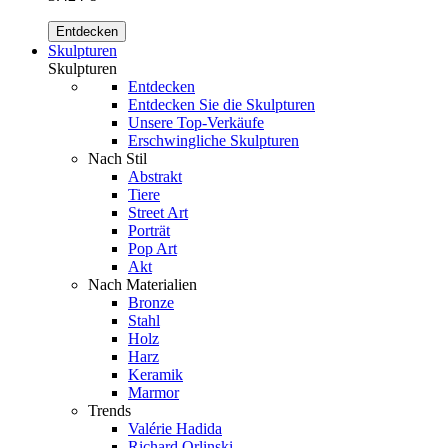
Entdecken
Skulpturen
Skulpturen
Entdecken
Entdecken Sie die Skulpturen
Unsere Top-Verkäufe
Erschwingliche Skulpturen
Nach Stil
Abstrakt
Tiere
Street Art
Porträt
Pop Art
Akt
Nach Materialien
Bronze
Stahl
Holz
Harz
Keramik
Marmor
Trends
Valérie Hadida
Richard Orlinski