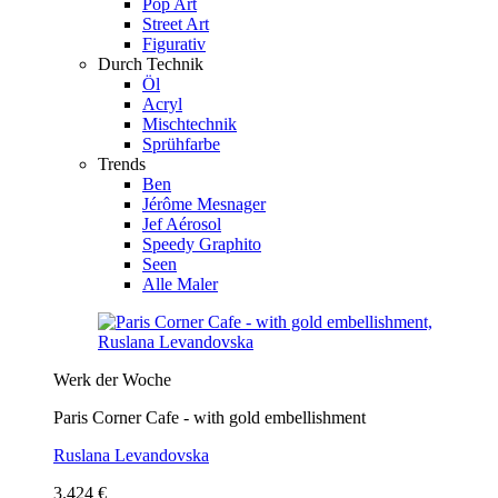
Pop Art
Street Art
Figurativ
Durch Technik
Öl
Acryl
Mischtechnik
Sprühfarbe
Trends
Ben
Jérôme Mesnager
Jef Aérosol
Speedy Graphito
Seen
Alle Maler
Werk der Woche
Paris Corner Cafe - with gold embellishment
Ruslana Levandovska
3.424 €