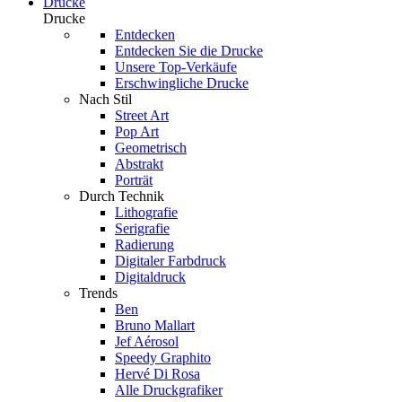
Drucke
Drucke
Entdecken
Entdecken Sie die Drucke
Unsere Top-Verkäufe
Erschwingliche Drucke
Nach Stil
Street Art
Pop Art
Geometrisch
Abstrakt
Porträt
Durch Technik
Lithografie
Serigrafie
Radierung
Digitaler Farbdruck
Digitaldruck
Trends
Ben
Bruno Mallart
Jef Aérosol
Speedy Graphito
Hervé Di Rosa
Alle Druckgrafiker